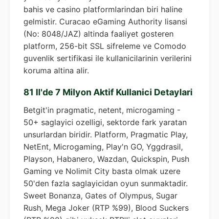
bahis ve casino platformlarindan biri haline
gelmistir. Curacao eGaming Authority lisansi
(No: 8048/JAZ) altinda faaliyet gosteren
platform, 256-bit SSL sifreleme ve Comodo
guvenlik sertifikasi ile kullanicilarinin verilerini
koruma altina alir.
81 Il'de 7 Milyon Aktif Kullanici Detaylari
Betgit'in pragmatic, netent, microgaming -
50+ saglayici ozelligi, sektorde fark yaratan
unsurlardan biridir. Platform, Pragmatic Play,
NetEnt, Microgaming, Play'n GO, Yggdrasil,
Playson, Habanero, Wazdan, Quickspin, Push
Gaming ve Nolimit City basta olmak uzere
50'den fazla saglayicidan oyun sunmaktadir.
Sweet Bonanza, Gates of Olympus, Sugar
Rush, Mega Joker (RTP %99), Blood Suckers