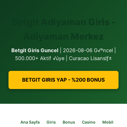
Betgit Adiyaman Giris -
Adiyaman Merkez
Betgit Giris Guncel
| 2026-08-06 G√ºncel |
500.000+ Aktif √úye | Curacao Lisanslƒ±
BETGIT GIRIS YAP - %200 BONUS
Ana Sayfa
Giris
Bonus
Casino
Mobil