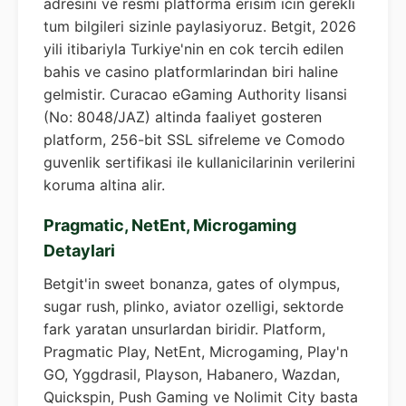
adresini ve resmi platforma erisim icin gerekli
tum bilgileri sizinle paylasiyoruz. Betgit, 2026
yili itibariyla Turkiye'nin en cok tercih edilen
bahis ve casino platformlarindan biri haline
gelmistir. Curacao eGaming Authority lisansi
(No: 8048/JAZ) altinda faaliyet gosteren
platform, 256-bit SSL sifreleme ve Comodo
guvenlik sertifikasi ile kullanicilarinin verilerini
koruma altina alir.
Pragmatic, NetEnt, Microgaming
Detaylari
Betgit'in sweet bonanza, gates of olympus,
sugar rush, plinko, aviator ozelligi, sektorde
fark yaratan unsurlardan biridir. Platform,
Pragmatic Play, NetEnt, Microgaming, Play'n
GO, Yggdrasil, Playson, Habanero, Wazdan,
Quickspin, Push Gaming ve Nolimit City basta