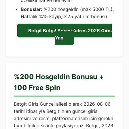
ozellikli native deneyim
Bonuslar:
%200 hosgeldin (max 5000 TL),
Haftalik %15 kayip, %25 yatirim bonusu
Betgit Betgit Resmi Adres 2026 Giris
Yap
%200 Hosgeldin Bonusu +
100 Free Spin
Betgit Giris Guncel ailesi olarak 2026-08-06
tarihi itibariyla Betgit'in en guncel giris
adresini ve resmi platforma erisim icin gerekli
tum bilgileri sizinle paylasiyoruz. Betgit, 2026