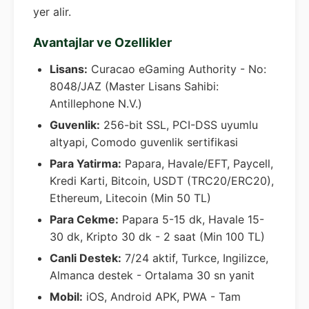
yer alir.
Avantajlar ve Ozellikler
Lisans:
Curacao eGaming Authority - No:
8048/JAZ (Master Lisans Sahibi:
Antillephone N.V.)
Guvenlik:
256-bit SSL, PCI-DSS uyumlu
altyapi, Comodo guvenlik sertifikasi
Para Yatirma:
Papara, Havale/EFT, Paycell,
Kredi Karti, Bitcoin, USDT (TRC20/ERC20),
Ethereum, Litecoin (Min 50 TL)
Para Cekme:
Papara 5-15 dk, Havale 15-
30 dk, Kripto 30 dk - 2 saat (Min 100 TL)
Canli Destek:
7/24 aktif, Turkce, Ingilizce,
Almanca destek - Ortalama 30 sn yanit
Mobil:
iOS, Android APK, PWA - Tam