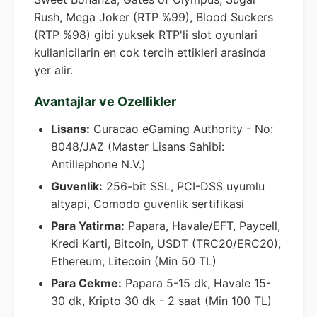
Rush, Mega Joker (RTP %99), Blood Suckers
(RTP %98) gibi yuksek RTP'li slot oyunlari
kullanicilarin en cok tercih ettikleri arasinda
yer alir.
Avantajlar ve Ozellikler
Lisans:
Curacao eGaming Authority - No:
8048/JAZ (Master Lisans Sahibi:
Antillephone N.V.)
Guvenlik:
256-bit SSL, PCI-DSS uyumlu
altyapi, Comodo guvenlik sertifikasi
Para Yatirma:
Papara, Havale/EFT, Paycell,
Kredi Karti, Bitcoin, USDT (TRC20/ERC20),
Ethereum, Litecoin (Min 50 TL)
Para Cekme:
Papara 5-15 dk, Havale 15-
30 dk, Kripto 30 dk - 2 saat (Min 100 TL)