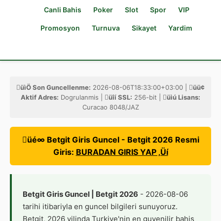
Canli Bahis
Poker
Slot
Spor
VIP
Promosyon
Turnuva
Sikayet
Yardim
üìÖ Son Guncellenme:
2026-08-06T18:33:00+03:00 |
üü¢
Aktif Adres:
Dogrulanmis |
üîí SSL:
256-bit |
üìú Lisans:
Curacao 8048/JAZ
üé∞ Betgit Giris Guncel - Betgit 2026 Resmi
Giris:
BURADAN GIRIS YAP ‚Üí
Betgit Giris Guncel | Betgit 2026
- 2026-08-06
tarihi itibariyla en guncel bilgileri sunuyoruz.
Betgit, 2026 yilinda Turkiye'nin en guvenilir bahis