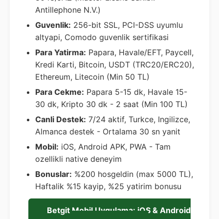
Antillephone N.V.)
Guvenlik:
256-bit SSL, PCI-DSS uyumlu
altyapi, Comodo guvenlik sertifikasi
Para Yatirma:
Papara, Havale/EFT, Paycell,
Kredi Karti, Bitcoin, USDT (TRC20/ERC20),
Ethereum, Litecoin (Min 50 TL)
Para Cekme:
Papara 5-15 dk, Havale 15-
30 dk, Kripto 30 dk - 2 saat (Min 100 TL)
Canli Destek:
7/24 aktif, Turkce, Ingilizce,
Almanca destek - Ortalama 30 sn yanit
Mobil:
iOS, Android APK, PWA - Tam
ozellikli native deneyim
Bonuslar:
%200 hosgeldin (max 5000 TL),
Haftalik %15 kayip, %25 yatirim bonusu
Betgit Mobil Uygulama: iOS & Android