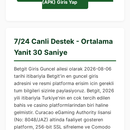
(APK) Giris Yap
7/24 Canli Destek - Ortalama
Yanit 30 Saniye
Betgit Giris Guncel ailesi olarak 2026-08-06
tarihi itibariyla Betgit'in en guncel giris
adresini ve resmi platforma erisim icin gerekli
tum bilgileri sizinle paylasiyoruz. Betgit, 2026
yili itibariyla Turkiye'nin en cok tercih edilen
bahis ve casino platformlarindan biri haline
gelmistir. Curacao eGaming Authority lisansi
(No: 8048/JAZ) altinda faaliyet gosteren
platform, 256-bit SSL sifreleme ve Comodo