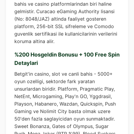
bahis ve casino platformlarindan biri haline
gelmistir. Curacao eGaming Authority lisansi
(No: 8048/JAZ) altinda faaliyet gosteren
platform, 256-bit SSL sifreleme ve Comodo
guvenlik sertifikasi ile kullanicilarinin verilerini
koruma altina alir.
%200 Hosgeldin Bonusu + 100 Free Spin
Detaylari
Betgit'in casino, slot ve canli bahis - 5000+
oyun ozelligi, sektorde fark yaratan
unsurlardan biridir. Platform, Pragmatic Play,
NetEnt, Microgaming, Play'n GO, Yggdrasil,
Playson, Habanero, Wazdan, Quickspin, Push
Gaming ve Nolimit City basta olmak uzere
50'den fazla saglayicidan oyun sunmaktadir.
Sweet Bonanza, Gates of Olympus, Sugar
Rush, Mega Joker (RTP %99), Blood Suckers