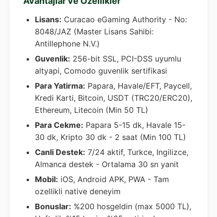
Avantajlar ve Ozellikler
Lisans:
Curacao eGaming Authority - No:
8048/JAZ (Master Lisans Sahibi:
Antillephone N.V.)
Guvenlik:
256-bit SSL, PCI-DSS uyumlu
altyapi, Comodo guvenlik sertifikasi
Para Yatirma:
Papara, Havale/EFT, Paycell,
Kredi Karti, Bitcoin, USDT (TRC20/ERC20),
Ethereum, Litecoin (Min 50 TL)
Para Cekme:
Papara 5-15 dk, Havale 15-
30 dk, Kripto 30 dk - 2 saat (Min 100 TL)
Canli Destek:
7/24 aktif, Turkce, Ingilizce,
Almanca destek - Ortalama 30 sn yanit
Mobil:
iOS, Android APK, PWA - Tam
ozellikli native deneyim
Bonuslar:
%200 hosgeldin (max 5000 TL),