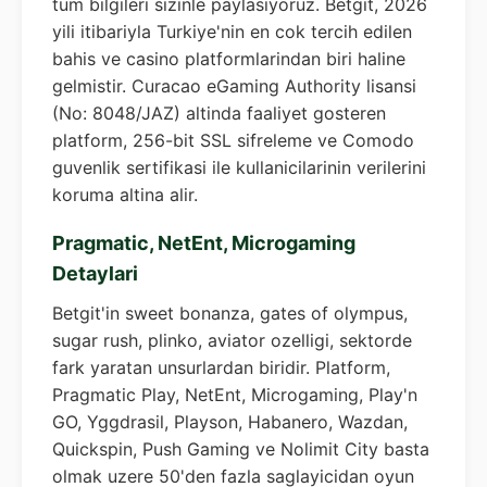
tum bilgileri sizinle paylasiyoruz. Betgit, 2026
yili itibariyla Turkiye'nin en cok tercih edilen
bahis ve casino platformlarindan biri haline
gelmistir. Curacao eGaming Authority lisansi
(No: 8048/JAZ) altinda faaliyet gosteren
platform, 256-bit SSL sifreleme ve Comodo
guvenlik sertifikasi ile kullanicilarinin verilerini
koruma altina alir.
Pragmatic, NetEnt, Microgaming
Detaylari
Betgit'in sweet bonanza, gates of olympus,
sugar rush, plinko, aviator ozelligi, sektorde
fark yaratan unsurlardan biridir. Platform,
Pragmatic Play, NetEnt, Microgaming, Play'n
GO, Yggdrasil, Playson, Habanero, Wazdan,
Quickspin, Push Gaming ve Nolimit City basta
olmak uzere 50'den fazla saglayicidan oyun