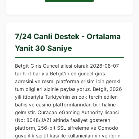
7/24 Canli Destek - Ortalama
Yanit 30 Saniye
Betgit Giris Guncel ailesi olarak 2026-08-07
tarihi itibariyla Betgit'in en guncel giris
adresini ve resmi platforma erisim icin gerekli
tum bilgileri sizinle paylasiyoruz. Betgit, 2026
yili itibariyla Turkiye'nin en cok tercih edilen
bahis ve casino platformlarindan biri haline
gelmistir. Curacao eGaming Authority lisansi
(No: 8048/JAZ) altinda faaliyet gosteren
platform, 256-bit SSL sifreleme ve Comodo
guvenlik sertifikasi ile kullanicilarinin verilerini