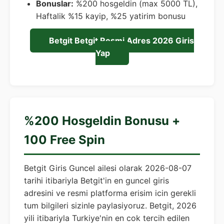
Bonuslar:
%200 hosgeldin (max 5000 TL),
Haftalik %15 kayip, %25 yatirim bonusu
Betgit Betgit Resmi Adres 2026 Giris
Yap
%200 Hosgeldin Bonusu +
100 Free Spin
Betgit Giris Guncel ailesi olarak 2026-08-07
tarihi itibariyla Betgit'in en guncel giris
adresini ve resmi platforma erisim icin gerekli
tum bilgileri sizinle paylasiyoruz. Betgit, 2026
yili itibariyla Turkiye'nin en cok tercih edilen