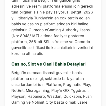
tarihi itibariyla Betgit'in en guncel giris
adresini ve resmi platforma erisim icin gerekli
tum bilgileri sizinle paylasiyoruz. Betgit, 2026
yili itibariyla Turkiye'nin en cok tercih edilen
bahis ve casino platformlarindan biri haline
gelmistir. Curacao eGaming Authority lisansi
(No: 8048/JAZ) altinda faaliyet gosteren
platform, 256-bit SSL sifreleme ve Comodo
guvenlik sertifikasi ile kullanicilarinin verilerini
koruma altina alir.
Casino, Slot ve Canli Bahis Detaylari
Betgit'in curacao lisansli guvenilir bahis
platformu ozelligi, sektorde fark yaratan
unsurlardan biridir. Platform, Pragmatic Play,
NetEnt, Microgaming, Play'n GO, Yggdrasil,
Playson, Habanero, Wazdan, Quickspin, Push
Gaming ve Nolimit City basta olmak uzere