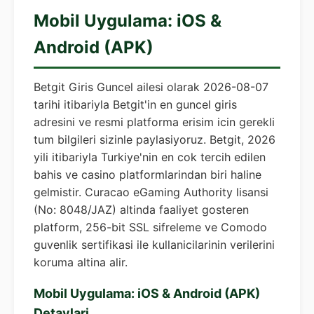
Mobil Uygulama: iOS &
Android (APK)
Betgit Giris Guncel ailesi olarak 2026-08-07
tarihi itibariyla Betgit'in en guncel giris
adresini ve resmi platforma erisim icin gerekli
tum bilgileri sizinle paylasiyoruz. Betgit, 2026
yili itibariyla Turkiye'nin en cok tercih edilen
bahis ve casino platformlarindan biri haline
gelmistir. Curacao eGaming Authority lisansi
(No: 8048/JAZ) altinda faaliyet gosteren
platform, 256-bit SSL sifreleme ve Comodo
guvenlik sertifikasi ile kullanicilarinin verilerini
koruma altina alir.
Mobil Uygulama: iOS & Android (APK)
Detaylari