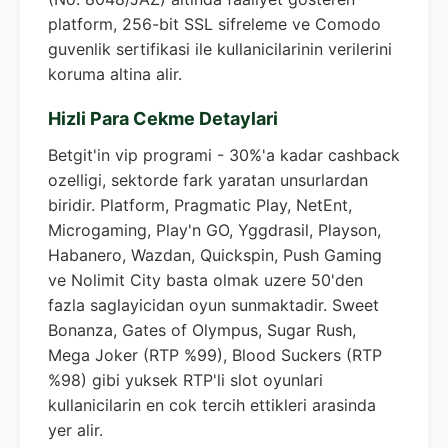
platform, 256-bit SSL sifreleme ve Comodo
guvenlik sertifikasi ile kullanicilarinin verilerini
koruma altina alir.
Hizli Para Cekme Detaylari
Betgit'in vip programi - 30%'a kadar cashback
ozelligi, sektorde fark yaratan unsurlardan
biridir. Platform, Pragmatic Play, NetEnt,
Microgaming, Play'n GO, Yggdrasil, Playson,
Habanero, Wazdan, Quickspin, Push Gaming
ve Nolimit City basta olmak uzere 50'den
fazla saglayicidan oyun sunmaktadir. Sweet
Bonanza, Gates of Olympus, Sugar Rush,
Mega Joker (RTP %99), Blood Suckers (RTP
%98) gibi yuksek RTP'li slot oyunlari
kullanicilarin en cok tercih ettikleri arasinda
yer alir.