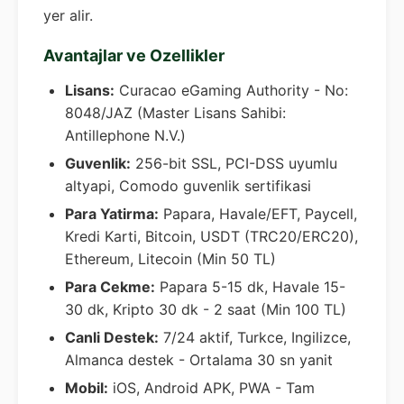
yer alir.
Avantajlar ve Ozellikler
Lisans:
Curacao eGaming Authority - No:
8048/JAZ (Master Lisans Sahibi:
Antillephone N.V.)
Guvenlik:
256-bit SSL, PCI-DSS uyumlu
altyapi, Comodo guvenlik sertifikasi
Para Yatirma:
Papara, Havale/EFT, Paycell,
Kredi Karti, Bitcoin, USDT (TRC20/ERC20),
Ethereum, Litecoin (Min 50 TL)
Para Cekme:
Papara 5-15 dk, Havale 15-
30 dk, Kripto 30 dk - 2 saat (Min 100 TL)
Canli Destek:
7/24 aktif, Turkce, Ingilizce,
Almanca destek - Ortalama 30 sn yanit
Mobil:
iOS, Android APK, PWA - Tam