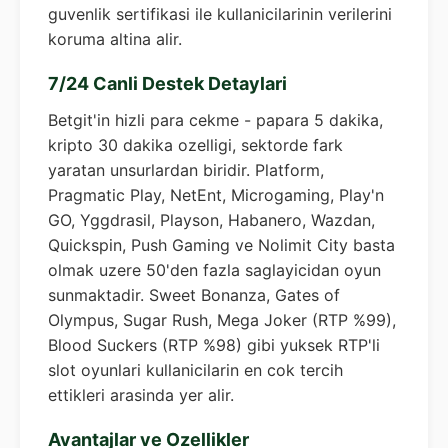
guvenlik sertifikasi ile kullanicilarinin verilerini
koruma altina alir.
7/24 Canli Destek Detaylari
Betgit'in hizli para cekme - papara 5 dakika,
kripto 30 dakika ozelligi, sektorde fark
yaratan unsurlardan biridir. Platform,
Pragmatic Play, NetEnt, Microgaming, Play'n
GO, Yggdrasil, Playson, Habanero, Wazdan,
Quickspin, Push Gaming ve Nolimit City basta
olmak uzere 50'den fazla saglayicidan oyun
sunmaktadir. Sweet Bonanza, Gates of
Olympus, Sugar Rush, Mega Joker (RTP %99),
Blood Suckers (RTP %98) gibi yuksek RTP'li
slot oyunlari kullanicilarin en cok tercih
ettikleri arasinda yer alir.
Avantajlar ve Ozellikler