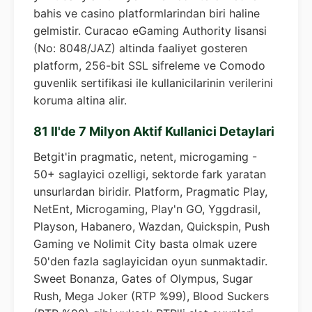
bahis ve casino platformlarindan biri haline
gelmistir. Curacao eGaming Authority lisansi
(No: 8048/JAZ) altinda faaliyet gosteren
platform, 256-bit SSL sifreleme ve Comodo
guvenlik sertifikasi ile kullanicilarinin verilerini
koruma altina alir.
81 Il'de 7 Milyon Aktif Kullanici Detaylari
Betgit'in pragmatic, netent, microgaming -
50+ saglayici ozelligi, sektorde fark yaratan
unsurlardan biridir. Platform, Pragmatic Play,
NetEnt, Microgaming, Play'n GO, Yggdrasil,
Playson, Habanero, Wazdan, Quickspin, Push
Gaming ve Nolimit City basta olmak uzere
50'den fazla saglayicidan oyun sunmaktadir.
Sweet Bonanza, Gates of Olympus, Sugar
Rush, Mega Joker (RTP %99), Blood Suckers