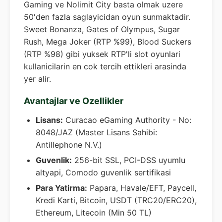
Gaming ve Nolimit City basta olmak uzere
50'den fazla saglayicidan oyun sunmaktadir.
Sweet Bonanza, Gates of Olympus, Sugar
Rush, Mega Joker (RTP %99), Blood Suckers
(RTP %98) gibi yuksek RTP'li slot oyunlari
kullanicilarin en cok tercih ettikleri arasinda
yer alir.
Avantajlar ve Ozellikler
Lisans:
Curacao eGaming Authority - No:
8048/JAZ (Master Lisans Sahibi:
Antillephone N.V.)
Guvenlik:
256-bit SSL, PCI-DSS uyumlu
altyapi, Comodo guvenlik sertifikasi
Para Yatirma:
Papara, Havale/EFT, Paycell,
Kredi Karti, Bitcoin, USDT (TRC20/ERC20),
Ethereum, Litecoin (Min 50 TL)