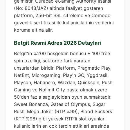
gelmistir. Curacao eGaming Authority lisansi
(No: 8048/JAZ) altinda faaliyet gosteren
platform, 256-bit SSL sifreleme ve Comodo
guvenlik sertifikasi ile kullanicilarinin verilerini
koruma altina alir.
Betgit Resmi Adres 2026 Detaylari
Betgit'in %200 hosgeldin bonusu + 100 free
spin ozelligi, sektorde fark yaratan
unsurlardan biridir. Platform, Pragmatic Play,
NetEnt, Microgaming, Play'n GO, Yggdrasil,
Playson, Habanero, Wazdan, Quickspin, Push
Gaming ve Nolimit City basta olmak uzere
50'den fazla saglayicidan oyun sunmaktadir.
Sweet Bonanza, Gates of Olympus, Sugar
Rush, Mega Joker (RTP %99), Blood Suckers
(RTP %98) gibi yuksek RTP'li slot oyunlari
kullanicilarin en cok tercih ettikleri arasinda