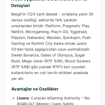
Detaylari
Betgit'in 7/24 canli destek - ortalama yanit 30
saniye ozelligi, sektorde fark yaratan
unsurlardan biridir. Platform, Pragmatic Play,
NetEnt, Microgaming, Play'n GO, Yggdrasil,
Playson, Habanero, Wazdan, Quickspin, Push
Gaming ve Nolimit City basta olmak uzere
50'den fazla saglayicidan oyun sunmaktadir.
Sweet Bonanza, Gates of Olympus, Sugar
Rush, Mega Joker (RTP %99), Blood Suckers
(RTP %98) gibi yuksek RTP'li slot oyunlari
kullanicilarin en cok tercih ettikleri arasinda
yer alir.
Avantajlar ve Ozellikler
Lisans:
Curacao eGaming Authority - No:
8048/JAZ (Master Lisans Sahibi: