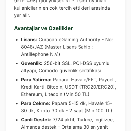
(RTP %98) gibi yuksek RTP'li slot oyunlari
kullanicilarin en cok tercih ettikleri arasinda
yer alir.
Avantajlar ve Ozellikler
Lisans:
Curacao eGaming Authority - No:
8048/JAZ (Master Lisans Sahibi:
Antillephone N.V.)
Guvenlik:
256-bit SSL, PCI-DSS uyumlu
altyapi, Comodo guvenlik sertifikasi
Para Yatirma:
Papara, Havale/EFT, Paycell,
Kredi Karti, Bitcoin, USDT (TRC20/ERC20),
Ethereum, Litecoin (Min 50 TL)
Para Cekme:
Papara 5-15 dk, Havale 15-
30 dk, Kripto 30 dk - 2 saat (Min 100 TL)
Canli Destek:
7/24 aktif, Turkce, Ingilizce,
Almanca destek - Ortalama 30 sn yanit