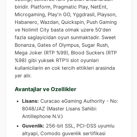
biridir. Platform, Pragmatic Play, NetEnt,
Microgaming, Play'n GO, Yggdrasil, Playson,
Habanero, Wazdan, Quickspin, Push Gaming
ve Nolimit City basta olmak uzere 50'den
fazla saglayicidan oyun sunmaktadir. Sweet
Bonanza, Gates of Olympus, Sugar Rush,
Mega Joker (RTP %99), Blood Suckers (RTP
%98) gibi yuksek RTP'li slot oyunlari
kullanicilarin en cok tercih ettikleri arasinda
yer alir.
Avantajlar ve Ozellikler
Lisans:
Curacao eGaming Authority - No:
8048/JAZ (Master Lisans Sahibi:
Antillephone N.V.)
Guvenlik:
256-bit SSL, PCI-DSS uyumlu
altyapi, Comodo guvenlik sertifikasi