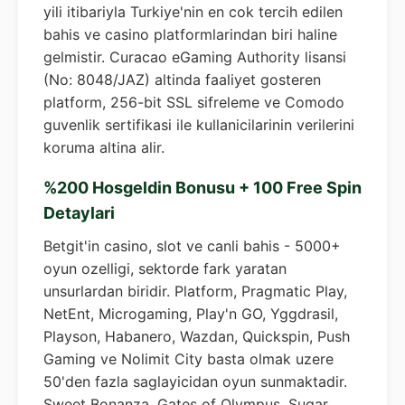
yili itibariyla Turkiye'nin en cok tercih edilen
bahis ve casino platformlarindan biri haline
gelmistir. Curacao eGaming Authority lisansi
(No: 8048/JAZ) altinda faaliyet gosteren
platform, 256-bit SSL sifreleme ve Comodo
guvenlik sertifikasi ile kullanicilarinin verilerini
koruma altina alir.
%200 Hosgeldin Bonusu + 100 Free Spin
Detaylari
Betgit'in casino, slot ve canli bahis - 5000+
oyun ozelligi, sektorde fark yaratan
unsurlardan biridir. Platform, Pragmatic Play,
NetEnt, Microgaming, Play'n GO, Yggdrasil,
Playson, Habanero, Wazdan, Quickspin, Push
Gaming ve Nolimit City basta olmak uzere
50'den fazla saglayicidan oyun sunmaktadir.
Sweet Bonanza, Gates of Olympus, Sugar