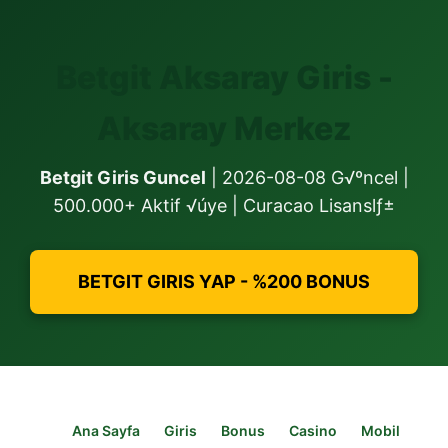
Betgit Aksaray Giris -
Aksaray Merkez
Betgit Giris Guncel
| 2026-08-08 G√ºncel |
500.000+ Aktif √úye | Curacao Lisanslƒ±
BETGIT GIRIS YAP - %200 BONUS
Ana Sayfa
Giris
Bonus
Casino
Mobil