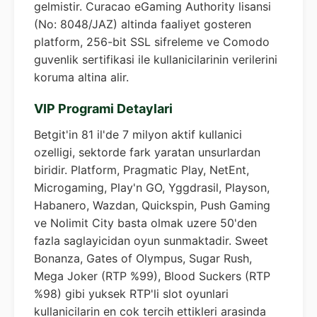
gelmistir. Curacao eGaming Authority lisansi
(No: 8048/JAZ) altinda faaliyet gosteren
platform, 256-bit SSL sifreleme ve Comodo
guvenlik sertifikasi ile kullanicilarinin verilerini
koruma altina alir.
VIP Programi Detaylari
Betgit'in 81 il'de 7 milyon aktif kullanici
ozelligi, sektorde fark yaratan unsurlardan
biridir. Platform, Pragmatic Play, NetEnt,
Microgaming, Play'n GO, Yggdrasil, Playson,
Habanero, Wazdan, Quickspin, Push Gaming
ve Nolimit City basta olmak uzere 50'den
fazla saglayicidan oyun sunmaktadir. Sweet
Bonanza, Gates of Olympus, Sugar Rush,
Mega Joker (RTP %99), Blood Suckers (RTP
%98) gibi yuksek RTP'li slot oyunlari
kullanicilarin en cok tercih ettikleri arasinda