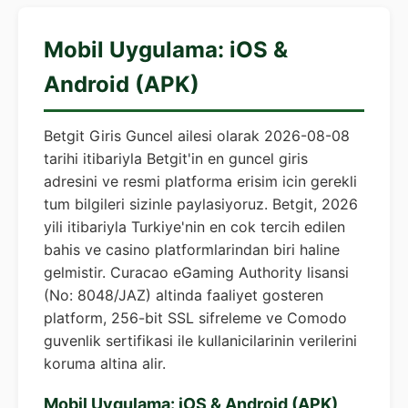
Mobil Uygulama: iOS &
Android (APK)
Betgit Giris Guncel ailesi olarak 2026-08-08
tarihi itibariyla Betgit'in en guncel giris
adresini ve resmi platforma erisim icin gerekli
tum bilgileri sizinle paylasiyoruz. Betgit, 2026
yili itibariyla Turkiye'nin en cok tercih edilen
bahis ve casino platformlarindan biri haline
gelmistir. Curacao eGaming Authority lisansi
(No: 8048/JAZ) altinda faaliyet gosteren
platform, 256-bit SSL sifreleme ve Comodo
guvenlik sertifikasi ile kullanicilarinin verilerini
koruma altina alir.
Mobil Uygulama: iOS & Android (APK)