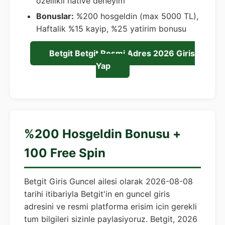
ozellikli native deneyim
Bonuslar:
%200 hosgeldin (max 5000 TL),
Haftalik %15 kayip, %25 yatirim bonusu
Betgit Betgit Resmi Adres 2026 Giris
Yap
%200 Hosgeldin Bonusu +
100 Free Spin
Betgit Giris Guncel ailesi olarak 2026-08-08
tarihi itibariyla Betgit'in en guncel giris
adresini ve resmi platforma erisim icin gerekli
tum bilgileri sizinle paylasiyoruz. Betgit, 2026