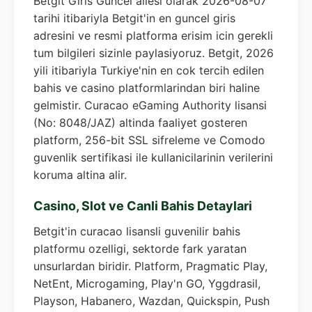
Betgit Giris Guncel ailesi olarak 2026-08-07
tarihi itibariyla Betgit'in en guncel giris
adresini ve resmi platforma erisim icin gerekli
tum bilgileri sizinle paylasiyoruz. Betgit, 2026
yili itibariyla Turkiye'nin en cok tercih edilen
bahis ve casino platformlarindan biri haline
gelmistir. Curacao eGaming Authority lisansi
(No: 8048/JAZ) altinda faaliyet gosteren
platform, 256-bit SSL sifreleme ve Comodo
guvenlik sertifikasi ile kullanicilarinin verilerini
koruma altina alir.
Casino, Slot ve Canli Bahis Detaylari
Betgit'in curacao lisansli guvenilir bahis
platformu ozelligi, sektorde fark yaratan
unsurlardan biridir. Platform, Pragmatic Play,
NetEnt, Microgaming, Play'n GO, Yggdrasil,
Playson, Habanero, Wazdan, Quickspin, Push