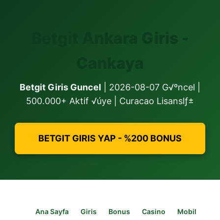
Betgit Ankara Giris -
Cankaya
Betgit Giris Guncel
| 2026-08-07 G√ºncel |
500.000+ Aktif √úye | Curacao Lisanslƒ±
BETGIT GIRIS YAP - %200 BONUS
Ana Sayfa
Giris
Bonus
Casino
Mobil