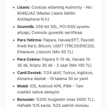
Lisans:
Curacao eGaming Authority - No:
8048/JAZ (Master Lisans Sahibi:
Antillephone N.V.)
Guvenlik:
256-bit SSL, PCI-DSS uyumlu
altyapi, Comodo guvenlik sertifikasi
Para Yatirma:
Papara, Havale/EFT, Paycell,
Kredi Karti, Bitcoin, USDT (TRC20/ERC20),
Ethereum, Litecoin (Min 50 TL)
Para Cekme:
Papara 5-15 dk, Havale 15-
30 dk, Kripto 30 dk - 2 saat (Min 100 TL)
Canli Destek:
7/24 aktif, Turkce, Ingilizce,
Almanca destek - Ortalama 30 sn yanit
Mobil:
iOS, Android APK, PWA - Tam
ozellikli native deneyim
Bonuslar:
%200 hosgeldin (max 5000 TL),
Haftalik %15 kayip, %25 yatirim bonusu