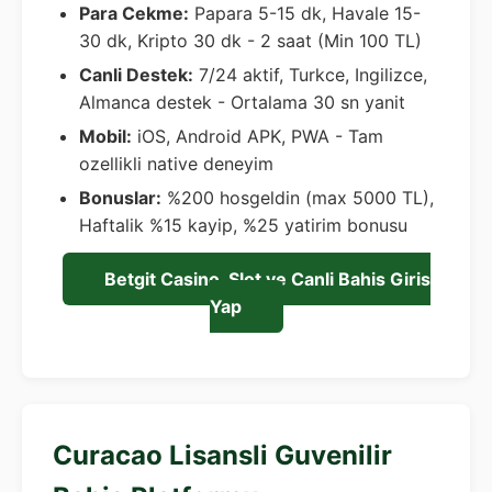
Para Cekme:
Papara 5-15 dk, Havale 15-
30 dk, Kripto 30 dk - 2 saat (Min 100 TL)
Canli Destek:
7/24 aktif, Turkce, Ingilizce,
Almanca destek - Ortalama 30 sn yanit
Mobil:
iOS, Android APK, PWA - Tam
ozellikli native deneyim
Bonuslar:
%200 hosgeldin (max 5000 TL),
Haftalik %15 kayip, %25 yatirim bonusu
Betgit Casino, Slot ve Canli Bahis Giris
Yap
Curacao Lisansli Guvenilir