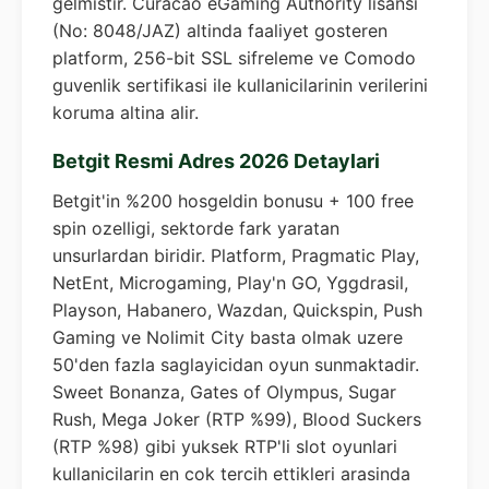
gelmistir. Curacao eGaming Authority lisansi
(No: 8048/JAZ) altinda faaliyet gosteren
platform, 256-bit SSL sifreleme ve Comodo
guvenlik sertifikasi ile kullanicilarinin verilerini
koruma altina alir.
Betgit Resmi Adres 2026 Detaylari
Betgit'in %200 hosgeldin bonusu + 100 free
spin ozelligi, sektorde fark yaratan
unsurlardan biridir. Platform, Pragmatic Play,
NetEnt, Microgaming, Play'n GO, Yggdrasil,
Playson, Habanero, Wazdan, Quickspin, Push
Gaming ve Nolimit City basta olmak uzere
50'den fazla saglayicidan oyun sunmaktadir.
Sweet Bonanza, Gates of Olympus, Sugar
Rush, Mega Joker (RTP %99), Blood Suckers
(RTP %98) gibi yuksek RTP'li slot oyunlari
kullanicilarin en cok tercih ettikleri arasinda