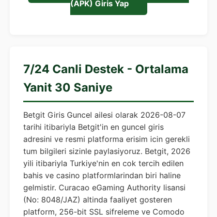
(APK) Giris Yap
7/24 Canli Destek - Ortalama
Yanit 30 Saniye
Betgit Giris Guncel ailesi olarak 2026-08-07
tarihi itibariyla Betgit'in en guncel giris
adresini ve resmi platforma erisim icin gerekli
tum bilgileri sizinle paylasiyoruz. Betgit, 2026
yili itibariyla Turkiye'nin en cok tercih edilen
bahis ve casino platformlarindan biri haline
gelmistir. Curacao eGaming Authority lisansi
(No: 8048/JAZ) altinda faaliyet gosteren
platform, 256-bit SSL sifreleme ve Comodo