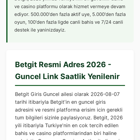
ve casino platformu olarak hizmet vermeye devam
ediyor. 500.000'den fazla aktif uye, 5.000'den fazla
oyun, 100'den fazla ligde canli bahis ve 7/24 canli
destek ile yaninizdayiz.
Betgit Resmi Adres 2026 -
Guncel Link Saatlik Yenilenir
Betgit Giris Guncel ailesi olarak 2026-08-07
tarihi itibariyla Betgit'in en guncel giris
adresini ve resmi platforma erisim icin gerekli
tum bilgileri sizinle paylasiyoruz. Betgit, 2026
yili itibariyla Turkiye'nin en cok tercih edilen
bahis ve casino platformlarindan biri haline