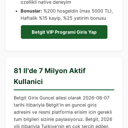
ozellikli native deneyim
Bonuslar:
%200 hosgeldin (max 5000 TL),
Haftalik %15 kayip, %25 yatirim bonusu
Betgit VIP Programi Giris Yap
81 Il'de 7 Milyon Aktif
Kullanici
Betgit Giris Guncel ailesi olarak 2026-08-07
tarihi itibariyla Betgit'in en guncel giris
adresini ve resmi platforma erisim icin gerekli
tum bilgileri sizinle paylasiyoruz. Betgit, 2026
yili itibariyla Turkiye'nin en cok tercih edilen