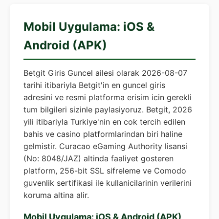
Mobil Uygulama: iOS &
Android (APK)
Betgit Giris Guncel ailesi olarak 2026-08-07
tarihi itibariyla Betgit'in en guncel giris
adresini ve resmi platforma erisim icin gerekli
tum bilgileri sizinle paylasiyoruz. Betgit, 2026
yili itibariyla Turkiye'nin en cok tercih edilen
bahis ve casino platformlarindan biri haline
gelmistir. Curacao eGaming Authority lisansi
(No: 8048/JAZ) altinda faaliyet gosteren
platform, 256-bit SSL sifreleme ve Comodo
guvenlik sertifikasi ile kullanicilarinin verilerini
koruma altina alir.
Mobil Uygulama: iOS & Android (APK)