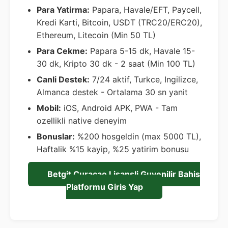
Para Yatirma:
Papara, Havale/EFT, Paycell,
Kredi Karti, Bitcoin, USDT (TRC20/ERC20),
Ethereum, Litecoin (Min 50 TL)
Para Cekme:
Papara 5-15 dk, Havale 15-
30 dk, Kripto 30 dk - 2 saat (Min 100 TL)
Canli Destek:
7/24 aktif, Turkce, Ingilizce,
Almanca destek - Ortalama 30 sn yanit
Mobil:
iOS, Android APK, PWA - Tam
ozellikli native deneyim
Bonuslar:
%200 hosgeldin (max 5000 TL),
Haftalik %15 kayip, %25 yatirim bonusu
Betgit Curacao Lisansli Guvenilir Bahis
Platformu Giris Yap