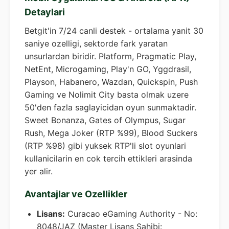
Detaylari
Betgit'in 7/24 canli destek - ortalama yanit 30
saniye ozelligi, sektorde fark yaratan
unsurlardan biridir. Platform, Pragmatic Play,
NetEnt, Microgaming, Play'n GO, Yggdrasil,
Playson, Habanero, Wazdan, Quickspin, Push
Gaming ve Nolimit City basta olmak uzere
50'den fazla saglayicidan oyun sunmaktadir.
Sweet Bonanza, Gates of Olympus, Sugar
Rush, Mega Joker (RTP %99), Blood Suckers
(RTP %98) gibi yuksek RTP'li slot oyunlari
kullanicilarin en cok tercih ettikleri arasinda
yer alir.
Avantajlar ve Ozellikler
Lisans:
Curacao eGaming Authority - No:
8048/JAZ (Master Lisans Sahibi: