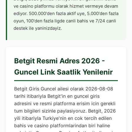
ve casino platformu olarak hizmet vermeye devam
ediyor. 500.000'den fazla aktif uye, 5.000'den fazla
oyun, 100'den fazla ligde canli bahis ve 7/24 canli
destek ile yaninizdayiz.
Betgit Resmi Adres 2026 -
Guncel Link Saatlik Yenilenir
Betgit Giris Guncel ailesi olarak 2026-08-08
tarihi itibariyla Betgit'in en guncel giris
adresini ve resmi platforma erisim icin gerekli
tum bilgileri sizinle paylasiyoruz. Betgit, 2026
yili itibariyla Turkiye'nin en cok tercih edilen
bahis ve casino platformlarindan biri haline