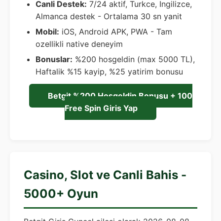
Canli Destek:
7/24 aktif, Turkce, Ingilizce,
Almanca destek - Ortalama 30 sn yanit
Mobil:
iOS, Android APK, PWA - Tam
ozellikli native deneyim
Bonuslar:
%200 hosgeldin (max 5000 TL),
Haftalik %15 kayip, %25 yatirim bonusu
Betgit %200 Hosgeldin Bonusu + 100
Free Spin Giris Yap
Casino, Slot ve Canli Bahis -
5000+ Oyun