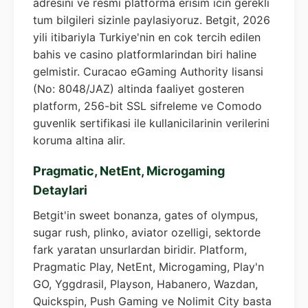
adresini ve resmi platforma erisim icin gerekli
tum bilgileri sizinle paylasiyoruz. Betgit, 2026
yili itibariyla Turkiye'nin en cok tercih edilen
bahis ve casino platformlarindan biri haline
gelmistir. Curacao eGaming Authority lisansi
(No: 8048/JAZ) altinda faaliyet gosteren
platform, 256-bit SSL sifreleme ve Comodo
guvenlik sertifikasi ile kullanicilarinin verilerini
koruma altina alir.
Pragmatic, NetEnt, Microgaming
Detaylari
Betgit'in sweet bonanza, gates of olympus,
sugar rush, plinko, aviator ozelligi, sektorde
fark yaratan unsurlardan biridir. Platform,
Pragmatic Play, NetEnt, Microgaming, Play'n
GO, Yggdrasil, Playson, Habanero, Wazdan,
Quickspin, Push Gaming ve Nolimit City basta