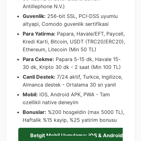
Antillephone N.V.)
Guvenlik:
256-bit SSL, PCI-DSS uyumlu
altyapi, Comodo guvenlik sertifikasi
Para Yatirma:
Papara, Havale/EFT, Paycell,
Kredi Karti, Bitcoin, USDT (TRC20/ERC20),
Ethereum, Litecoin (Min 50 TL)
Para Cekme:
Papara 5-15 dk, Havale 15-
30 dk, Kripto 30 dk - 2 saat (Min 100 TL)
Canli Destek:
7/24 aktif, Turkce, Ingilizce,
Almanca destek - Ortalama 30 sn yanit
Mobil:
iOS, Android APK, PWA - Tam
ozellikli native deneyim
Bonuslar:
%200 hosgeldin (max 5000 TL),
Haftalik %15 kayip, %25 yatirim bonusu
Betgit Mobil Uygulama: iOS & Android