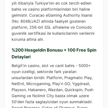
yili itibariyla Turkiye'nin en cok tercih edilen
bahis ve casino platformlarindan biri haline
gelmistir. Curacao eGaming Authority lisansi
(No: 8048/JAZ) altinda faaliyet gosteren
platform, 256-bit SSL sifreleme ve Comodo
guvenlik sertifikasi ile kullanicilarinin verilerini
koruma altina alir.
%200 Hosgeldin Bonusu + 100 Free Spin
Detaylari
Betgit'in casino, slot ve canli bahis - 5000+
oyun ozelligi, sektorde fark yaratan
unsurlardan biridir. Platform, Pragmatic Play,
NetEnt, Microgaming, Play'n GO, Yggdrasil,
Playson, Habanero, Wazdan, Quickspin, Push
Gaming ve Nolimit City basta olmak uzere
50'den fazla saglayicidan oyun sunmaktadir.
Sweet Bonanza, Gates of Olympus, Sugar