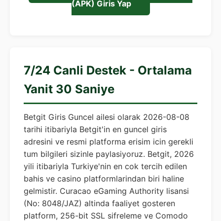
(APK) Giris Yap
7/24 Canli Destek - Ortalama
Yanit 30 Saniye
Betgit Giris Guncel ailesi olarak 2026-08-08
tarihi itibariyla Betgit'in en guncel giris
adresini ve resmi platforma erisim icin gerekli
tum bilgileri sizinle paylasiyoruz. Betgit, 2026
yili itibariyla Turkiye'nin en cok tercih edilen
bahis ve casino platformlarindan biri haline
gelmistir. Curacao eGaming Authority lisansi
(No: 8048/JAZ) altinda faaliyet gosteren
platform, 256-bit SSL sifreleme ve Comodo