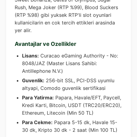
Rush, Mega Joker (RTP %99), Blood Suckers
(RTP %98) gibi yuksek RTP'li slot oyunlari
kullanicilarin en cok tercih ettikleri arasinda
yer alir.
Avantajlar ve Ozellikler
Lisans:
Curacao eGaming Authority - No:
8048/JAZ (Master Lisans Sahibi:
Antillephone N.V.)
Guvenlik:
256-bit SSL, PCI-DSS uyumlu
altyapi, Comodo guvenlik sertifikasi
Para Yatirma:
Papara, Havale/EFT, Paycell,
Kredi Karti, Bitcoin, USDT (TRC20/ERC20),
Ethereum, Litecoin (Min 50 TL)
Para Cekme:
Papara 5-15 dk, Havale 15-
30 dk, Kripto 30 dk - 2 saat (Min 100 TL)