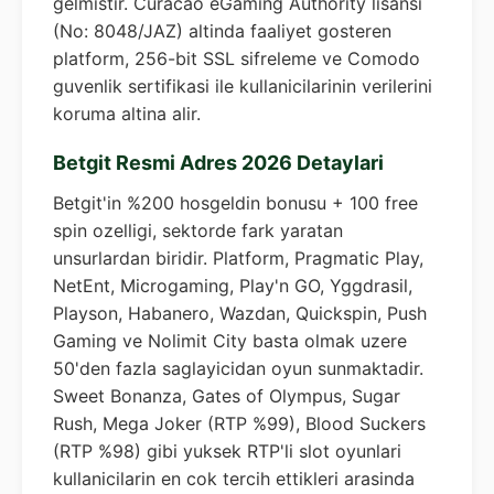
gelmistir. Curacao eGaming Authority lisansi
(No: 8048/JAZ) altinda faaliyet gosteren
platform, 256-bit SSL sifreleme ve Comodo
guvenlik sertifikasi ile kullanicilarinin verilerini
koruma altina alir.
Betgit Resmi Adres 2026 Detaylari
Betgit'in %200 hosgeldin bonusu + 100 free
spin ozelligi, sektorde fark yaratan
unsurlardan biridir. Platform, Pragmatic Play,
NetEnt, Microgaming, Play'n GO, Yggdrasil,
Playson, Habanero, Wazdan, Quickspin, Push
Gaming ve Nolimit City basta olmak uzere
50'den fazla saglayicidan oyun sunmaktadir.
Sweet Bonanza, Gates of Olympus, Sugar
Rush, Mega Joker (RTP %99), Blood Suckers
(RTP %98) gibi yuksek RTP'li slot oyunlari
kullanicilarin en cok tercih ettikleri arasinda