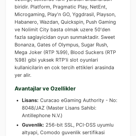
biridir. Platform, Pragmatic Play, NetEnt,
Microgaming, Play'n GO, Yggdrasil, Playson,
Habanero, Wazdan, Quickspin, Push Gaming
ve Nolimit City basta olmak uzere 50'den
fazla saglayicidan oyun sunmaktadir. Sweet
Bonanza, Gates of Olympus, Sugar Rush,
Mega Joker (RTP %99), Blood Suckers (RTP
%98) gibi yuksek RTP'li slot oyunlari
kullanicilarin en cok tercih ettikleri arasinda
yer alir.
Avantajlar ve Ozellikler
Lisans:
Curacao eGaming Authority - No:
8048/JAZ (Master Lisans Sahibi:
Antillephone N.V.)
Guvenlik:
256-bit SSL, PCI-DSS uyumlu
altyapi, Comodo guvenlik sertifikasi