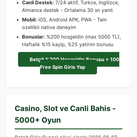
Canli Destek:
7/24 aktif, Turkce, Ingilizce,
Almanca destek - Ortalama 30 sn yanit
Mobil:
iOS, Android APK, PWA - Tam
ozellikli native deneyim
Bonuslar:
%200 hosgeldin (max 5000 TL),
Haftalik %15 kayip, %25 yatirim bonusu
Betgit %200 Hosgeldin Bonusu + 100
Free Spin Giris Yap
Casino, Slot ve Canli Bahis -
5000+ Oyun