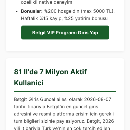
ozellikli native deneyim
Bonuslar:
%200 hosgeldin (max 5000 TL),
Haftalik %15 kayip, %25 yatirim bonusu
Betgit VIP Programi Giris Yap
81 Il'de 7 Milyon Aktif
Kullanici
Betgit Giris Guncel ailesi olarak 2026-08-07
tarihi itibariyla Betgit'in en guncel giris
adresini ve resmi platforma erisim icin gerekli
tum bilgileri sizinle paylasiyoruz. Betgit, 2026
yili itibariyla Turkiye'nin en cok tercih edilen