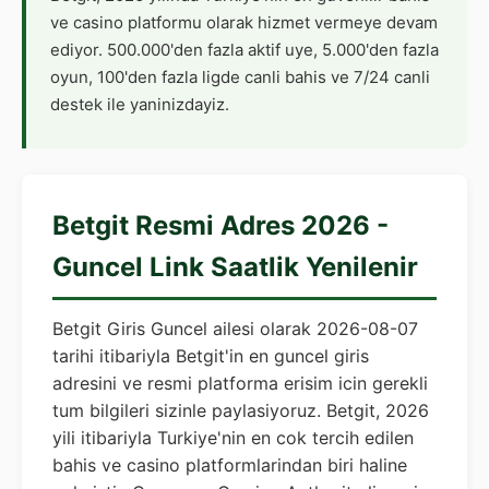
ve casino platformu olarak hizmet vermeye devam
ediyor. 500.000'den fazla aktif uye, 5.000'den fazla
oyun, 100'den fazla ligde canli bahis ve 7/24 canli
destek ile yaninizdayiz.
Betgit Resmi Adres 2026 -
Guncel Link Saatlik Yenilenir
Betgit Giris Guncel ailesi olarak 2026-08-07
tarihi itibariyla Betgit'in en guncel giris
adresini ve resmi platforma erisim icin gerekli
tum bilgileri sizinle paylasiyoruz. Betgit, 2026
yili itibariyla Turkiye'nin en cok tercih edilen
bahis ve casino platformlarindan biri haline