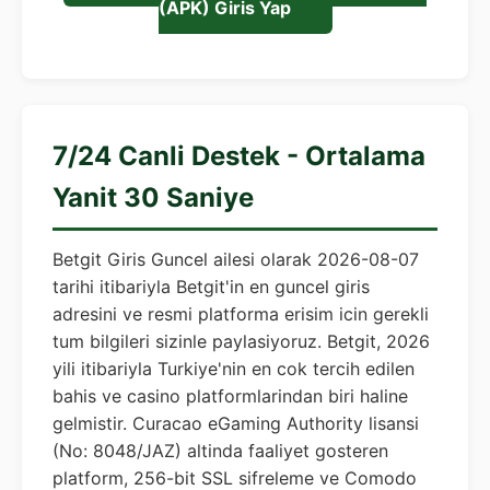
(APK) Giris Yap
7/24 Canli Destek - Ortalama
Yanit 30 Saniye
Betgit Giris Guncel ailesi olarak 2026-08-07
tarihi itibariyla Betgit'in en guncel giris
adresini ve resmi platforma erisim icin gerekli
tum bilgileri sizinle paylasiyoruz. Betgit, 2026
yili itibariyla Turkiye'nin en cok tercih edilen
bahis ve casino platformlarindan biri haline
gelmistir. Curacao eGaming Authority lisansi
(No: 8048/JAZ) altinda faaliyet gosteren
platform, 256-bit SSL sifreleme ve Comodo