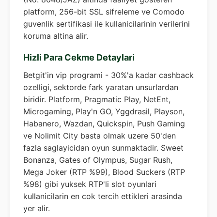
platform, 256-bit SSL sifreleme ve Comodo
guvenlik sertifikasi ile kullanicilarinin verilerini
koruma altina alir.
Hizli Para Cekme Detaylari
Betgit'in vip programi - 30%'a kadar cashback
ozelligi, sektorde fark yaratan unsurlardan
biridir. Platform, Pragmatic Play, NetEnt,
Microgaming, Play'n GO, Yggdrasil, Playson,
Habanero, Wazdan, Quickspin, Push Gaming
ve Nolimit City basta olmak uzere 50'den
fazla saglayicidan oyun sunmaktadir. Sweet
Bonanza, Gates of Olympus, Sugar Rush,
Mega Joker (RTP %99), Blood Suckers (RTP
%98) gibi yuksek RTP'li slot oyunlari
kullanicilarin en cok tercih ettikleri arasinda
yer alir.