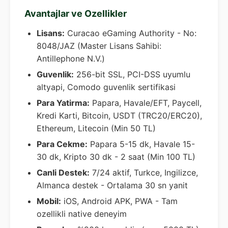
Avantajlar ve Ozellikler
Lisans:
Curacao eGaming Authority - No:
8048/JAZ (Master Lisans Sahibi:
Antillephone N.V.)
Guvenlik:
256-bit SSL, PCI-DSS uyumlu
altyapi, Comodo guvenlik sertifikasi
Para Yatirma:
Papara, Havale/EFT, Paycell,
Kredi Karti, Bitcoin, USDT (TRC20/ERC20),
Ethereum, Litecoin (Min 50 TL)
Para Cekme:
Papara 5-15 dk, Havale 15-
30 dk, Kripto 30 dk - 2 saat (Min 100 TL)
Canli Destek:
7/24 aktif, Turkce, Ingilizce,
Almanca destek - Ortalama 30 sn yanit
Mobil:
iOS, Android APK, PWA - Tam
ozellikli native deneyim