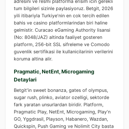
adresini ve resmi platforma erisim icin gerekli
tum bilgileri sizinle paylasiyoruz. Betgit, 2026
yili itibariyla Turkiye'nin en cok tercih edilen
bahis ve casino platformlarindan biri haline
gelmistir. Curacao eGaming Authority lisansi
(No: 8048/JAZ) altinda faaliyet gosteren
platform, 256-bit SSL sifreleme ve Comodo
guvenlik sertifikasi ile kullanicilarinin verilerini
koruma altina alir.
Pragmatic, NetEnt, Microgaming
Detaylari
Betgit'in sweet bonanza, gates of olympus,
sugar rush, plinko, aviator ozelligi, sektorde
fark yaratan unsurlardan biridir. Platform,
Pragmatic Play, NetEnt, Microgaming, Play'n
GO, Yggdrasil, Playson, Habanero, Wazdan,
Quickspin, Push Gaming ve Nolimit City basta