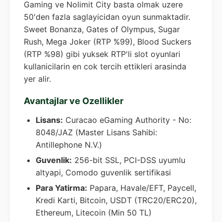
Gaming ve Nolimit City basta olmak uzere
50'den fazla saglayicidan oyun sunmaktadir.
Sweet Bonanza, Gates of Olympus, Sugar
Rush, Mega Joker (RTP %99), Blood Suckers
(RTP %98) gibi yuksek RTP'li slot oyunlari
kullanicilarin en cok tercih ettikleri arasinda
yer alir.
Avantajlar ve Ozellikler
Lisans:
Curacao eGaming Authority - No:
8048/JAZ (Master Lisans Sahibi:
Antillephone N.V.)
Guvenlik:
256-bit SSL, PCI-DSS uyumlu
altyapi, Comodo guvenlik sertifikasi
Para Yatirma:
Papara, Havale/EFT, Paycell,
Kredi Karti, Bitcoin, USDT (TRC20/ERC20),
Ethereum, Litecoin (Min 50 TL)