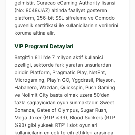
gelmistir. Curacao eGaming Authority lisansi
(No: 8048/JAZ) altinda faaliyet gosteren
platform, 256-bit SSL sifreleme ve Comodo
guvenlik sertifikasi ile kullanicilarinin verilerini
koruma altina alir.
VIP Programi Detaylari
Betgit'in 81 il'de 7 milyon aktif kullanici
ozelligi, sektorde fark yaratan unsurlardan
biridir. Platform, Pragmatic Play, NetEnt,
Microgaming, Play'n GO, Yggdrasil, Playson,
Habanero, Wazdan, Quickspin, Push Gaming
ve Nolimit City basta olmak uzere 50'den
fazla saglayicidan oyun sunmaktadir. Sweet
Bonanza, Gates of Olympus, Sugar Rush,
Mega Joker (RTP %99), Blood Suckers (RTP
%98) gibi yuksek RTP'li slot oyunlari
kullanicilarin en cok tercih ettikleri arasinda