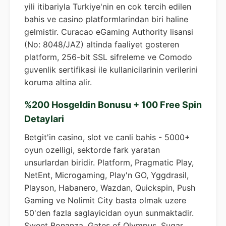
yili itibariyla Turkiye'nin en cok tercih edilen
bahis ve casino platformlarindan biri haline
gelmistir. Curacao eGaming Authority lisansi
(No: 8048/JAZ) altinda faaliyet gosteren
platform, 256-bit SSL sifreleme ve Comodo
guvenlik sertifikasi ile kullanicilarinin verilerini
koruma altina alir.
%200 Hosgeldin Bonusu + 100 Free Spin
Detaylari
Betgit'in casino, slot ve canli bahis - 5000+
oyun ozelligi, sektorde fark yaratan
unsurlardan biridir. Platform, Pragmatic Play,
NetEnt, Microgaming, Play'n GO, Yggdrasil,
Playson, Habanero, Wazdan, Quickspin, Push
Gaming ve Nolimit City basta olmak uzere
50'den fazla saglayicidan oyun sunmaktadir.
Sweet Bonanza, Gates of Olympus, Sugar