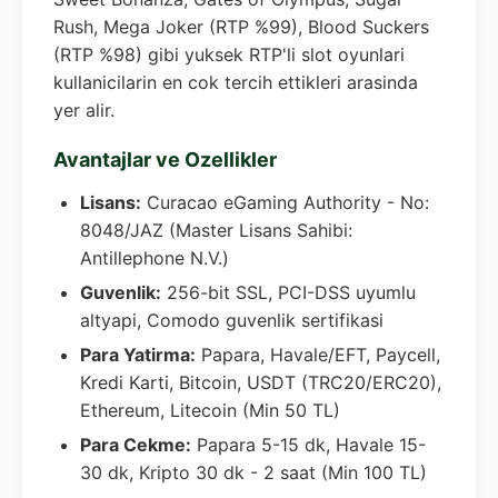
Rush, Mega Joker (RTP %99), Blood Suckers
(RTP %98) gibi yuksek RTP'li slot oyunlari
kullanicilarin en cok tercih ettikleri arasinda
yer alir.
Avantajlar ve Ozellikler
Lisans:
Curacao eGaming Authority - No:
8048/JAZ (Master Lisans Sahibi:
Antillephone N.V.)
Guvenlik:
256-bit SSL, PCI-DSS uyumlu
altyapi, Comodo guvenlik sertifikasi
Para Yatirma:
Papara, Havale/EFT, Paycell,
Kredi Karti, Bitcoin, USDT (TRC20/ERC20),
Ethereum, Litecoin (Min 50 TL)
Para Cekme:
Papara 5-15 dk, Havale 15-
30 dk, Kripto 30 dk - 2 saat (Min 100 TL)