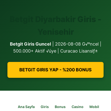
Betgit Diyarbakir Giris -
Yenisehir
Betgit Giris Guncel
| 2026-08-08 G√ºncel |
500.000+ Aktif √úye | Curacao Lisanslƒ±
BETGIT GIRIS YAP - %200 BONUS
Ana Sayfa
Giris
Bonus
Casino
Mobil