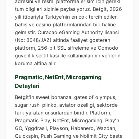
adresini ve resmi platforma erisim icin gerekli
tum bilgileri sizinle paylasiyoruz. Betgit, 2026
yili itibariyla Turkiye'nin en cok tercih edilen
bahis ve casino platformlarindan biri haline
gelmistir. Curacao eGaming Authority lisansi
(No: 8048/JAZ) altinda faaliyet gosteren
platform, 256-bit SSL sifreleme ve Comodo
guvenlik sertifikasi ile kullanicilarinin verilerini
koruma altina alir.
Pragmatic, NetEnt, Microgaming
Detaylari
Betgit'in sweet bonanza, gates of olympus,
sugar rush, plinko, aviator ozelligi, sektorde
fark yaratan unsurlardan biridir. Platform,
Pragmatic Play, NetEnt, Microgaming, Play'n
GO, Yggdrasil, Playson, Habanero, Wazdan,
Quickspin, Push Gaming ve Nolimit City basta