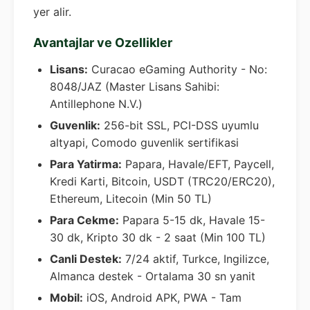
yer alir.
Avantajlar ve Ozellikler
Lisans:
Curacao eGaming Authority - No:
8048/JAZ (Master Lisans Sahibi:
Antillephone N.V.)
Guvenlik:
256-bit SSL, PCI-DSS uyumlu
altyapi, Comodo guvenlik sertifikasi
Para Yatirma:
Papara, Havale/EFT, Paycell,
Kredi Karti, Bitcoin, USDT (TRC20/ERC20),
Ethereum, Litecoin (Min 50 TL)
Para Cekme:
Papara 5-15 dk, Havale 15-
30 dk, Kripto 30 dk - 2 saat (Min 100 TL)
Canli Destek:
7/24 aktif, Turkce, Ingilizce,
Almanca destek - Ortalama 30 sn yanit
Mobil:
iOS, Android APK, PWA - Tam