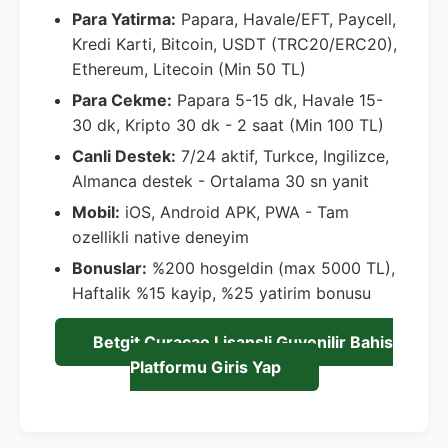
Para Yatirma:
Papara, Havale/EFT, Paycell,
Kredi Karti, Bitcoin, USDT (TRC20/ERC20),
Ethereum, Litecoin (Min 50 TL)
Para Cekme:
Papara 5-15 dk, Havale 15-
30 dk, Kripto 30 dk - 2 saat (Min 100 TL)
Canli Destek:
7/24 aktif, Turkce, Ingilizce,
Almanca destek - Ortalama 30 sn yanit
Mobil:
iOS, Android APK, PWA - Tam
ozellikli native deneyim
Bonuslar:
%200 hosgeldin (max 5000 TL),
Haftalik %15 kayip, %25 yatirim bonusu
Betgit Curacao Lisansli Guvenilir Bahis
Platformu Giris Yap