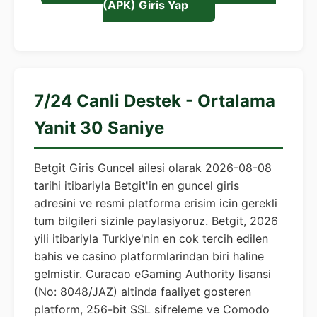
(APK) Giris Yap
7/24 Canli Destek - Ortalama
Yanit 30 Saniye
Betgit Giris Guncel ailesi olarak 2026-08-08
tarihi itibariyla Betgit'in en guncel giris
adresini ve resmi platforma erisim icin gerekli
tum bilgileri sizinle paylasiyoruz. Betgit, 2026
yili itibariyla Turkiye'nin en cok tercih edilen
bahis ve casino platformlarindan biri haline
gelmistir. Curacao eGaming Authority lisansi
(No: 8048/JAZ) altinda faaliyet gosteren
platform, 256-bit SSL sifreleme ve Comodo