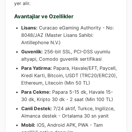
yer alir.
Avantajlar ve Ozellikler
Lisans:
Curacao eGaming Authority - No:
8048/JAZ (Master Lisans Sahibi:
Antillephone N.V.)
Guvenlik:
256-bit SSL, PCI-DSS uyumlu
altyapi, Comodo guvenlik sertifikasi
Para Yatirma:
Papara, Havale/EFT, Paycell,
Kredi Karti, Bitcoin, USDT (TRC20/ERC20),
Ethereum, Litecoin (Min 50 TL)
Para Cekme:
Papara 5-15 dk, Havale 15-
30 dk, Kripto 30 dk - 2 saat (Min 100 TL)
Canli Destek:
7/24 aktif, Turkce, Ingilizce,
Almanca destek - Ortalama 30 sn yanit
Mobil:
iOS, Android APK, PWA - Tam