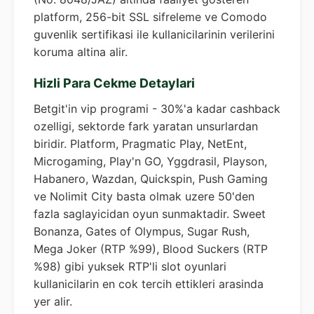
platform, 256-bit SSL sifreleme ve Comodo
guvenlik sertifikasi ile kullanicilarinin verilerini
koruma altina alir.
Hizli Para Cekme Detaylari
Betgit'in vip programi - 30%'a kadar cashback
ozelligi, sektorde fark yaratan unsurlardan
biridir. Platform, Pragmatic Play, NetEnt,
Microgaming, Play'n GO, Yggdrasil, Playson,
Habanero, Wazdan, Quickspin, Push Gaming
ve Nolimit City basta olmak uzere 50'den
fazla saglayicidan oyun sunmaktadir. Sweet
Bonanza, Gates of Olympus, Sugar Rush,
Mega Joker (RTP %99), Blood Suckers (RTP
%98) gibi yuksek RTP'li slot oyunlari
kullanicilarin en cok tercih ettikleri arasinda
yer alir.