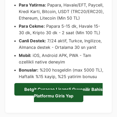
Para Yatirma:
Papara, Havale/EFT, Paycell,
Kredi Karti, Bitcoin, USDT (TRC20/ERC20),
Ethereum, Litecoin (Min 50 TL)
Para Cekme:
Papara 5-15 dk, Havale 15-
30 dk, Kripto 30 dk - 2 saat (Min 100 TL)
Canli Destek:
7/24 aktif, Turkce, Ingilizce,
Almanca destek - Ortalama 30 sn yanit
Mobil:
iOS, Android APK, PWA - Tam
ozellikli native deneyim
Bonuslar:
%200 hosgeldin (max 5000 TL),
Haftalik %15 kayip, %25 yatirim bonusu
Betgit Curacao Lisansli Guvenilir Bahis
Platformu Giris Yap