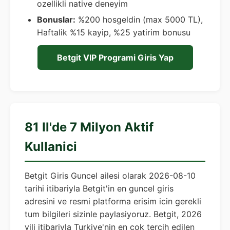
ozellikli native deneyim
Bonuslar:
%200 hosgeldin (max 5000 TL),
Haftalik %15 kayip, %25 yatirim bonusu
Betgit VIP Programi Giris Yap
81 Il'de 7 Milyon Aktif
Kullanici
Betgit Giris Guncel ailesi olarak 2026-08-10
tarihi itibariyla Betgit'in en guncel giris
adresini ve resmi platforma erisim icin gerekli
tum bilgileri sizinle paylasiyoruz. Betgit, 2026
yili itibariyla Turkiye'nin en cok tercih edilen