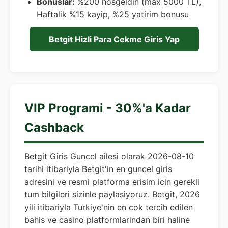
Bonuslar:
%200 hosgeldin (max 5000 TL),
Haftalik %15 kayip, %25 yatirim bonusu
Betgit Hizli Para Cekme Giris Yap
VIP Programi - 30%'a Kadar
Cashback
Betgit Giris Guncel ailesi olarak 2026-08-10
tarihi itibariyla Betgit'in en guncel giris
adresini ve resmi platforma erisim icin gerekli
tum bilgileri sizinle paylasiyoruz. Betgit, 2026
yili itibariyla Turkiye'nin en cok tercih edilen
bahis ve casino platformlarindan biri haline