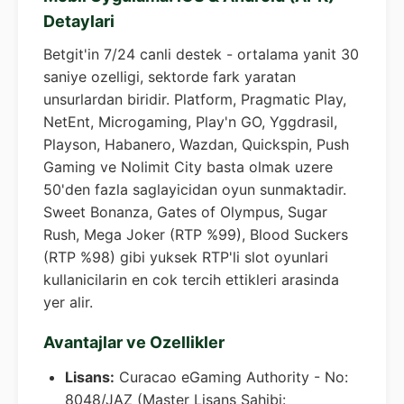
Detaylari
Betgit'in 7/24 canli destek - ortalama yanit 30
saniye ozelligi, sektorde fark yaratan
unsurlardan biridir. Platform, Pragmatic Play,
NetEnt, Microgaming, Play'n GO, Yggdrasil,
Playson, Habanero, Wazdan, Quickspin, Push
Gaming ve Nolimit City basta olmak uzere
50'den fazla saglayicidan oyun sunmaktadir.
Sweet Bonanza, Gates of Olympus, Sugar
Rush, Mega Joker (RTP %99), Blood Suckers
(RTP %98) gibi yuksek RTP'li slot oyunlari
kullanicilarin en cok tercih ettikleri arasinda
yer alir.
Avantajlar ve Ozellikler
Lisans:
Curacao eGaming Authority - No:
8048/JAZ (Master Lisans Sahibi: