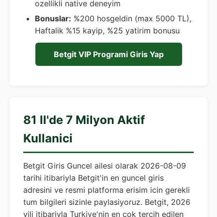
ozellikli native deneyim
Bonuslar:
%200 hosgeldin (max 5000 TL),
Haftalik %15 kayip, %25 yatirim bonusu
Betgit VIP Programi Giris Yap
81 Il'de 7 Milyon Aktif
Kullanici
Betgit Giris Guncel ailesi olarak 2026-08-09
tarihi itibariyla Betgit'in en guncel giris
adresini ve resmi platforma erisim icin gerekli
tum bilgileri sizinle paylasiyoruz. Betgit, 2026
yili itibariyla Turkiye'nin en cok tercih edilen