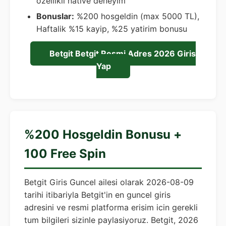
ozellikli native deneyim
Bonuslar:
%200 hosgeldin (max 5000 TL),
Haftalik %15 kayip, %25 yatirim bonusu
Betgit Betgit Resmi Adres 2026 Giris
Yap
%200 Hosgeldin Bonusu +
100 Free Spin
Betgit Giris Guncel ailesi olarak 2026-08-09
tarihi itibariyla Betgit'in en guncel giris
adresini ve resmi platforma erisim icin gerekli
tum bilgileri sizinle paylasiyoruz. Betgit, 2026