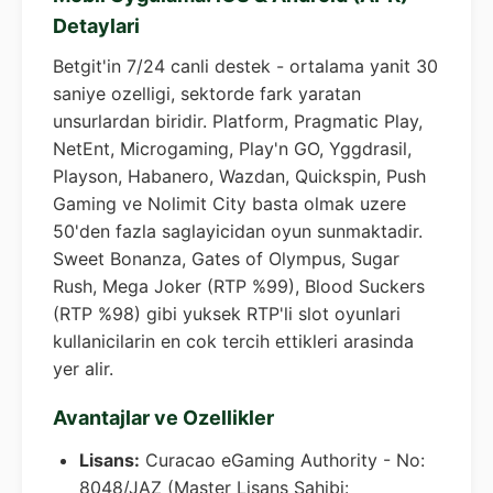
Detaylari
Betgit'in 7/24 canli destek - ortalama yanit 30
saniye ozelligi, sektorde fark yaratan
unsurlardan biridir. Platform, Pragmatic Play,
NetEnt, Microgaming, Play'n GO, Yggdrasil,
Playson, Habanero, Wazdan, Quickspin, Push
Gaming ve Nolimit City basta olmak uzere
50'den fazla saglayicidan oyun sunmaktadir.
Sweet Bonanza, Gates of Olympus, Sugar
Rush, Mega Joker (RTP %99), Blood Suckers
(RTP %98) gibi yuksek RTP'li slot oyunlari
kullanicilarin en cok tercih ettikleri arasinda
yer alir.
Avantajlar ve Ozellikler
Lisans:
Curacao eGaming Authority - No:
8048/JAZ (Master Lisans Sahibi: