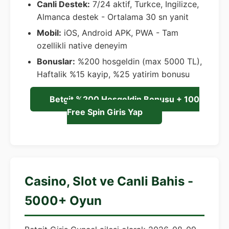
Canli Destek:
7/24 aktif, Turkce, Ingilizce,
Almanca destek - Ortalama 30 sn yanit
Mobil:
iOS, Android APK, PWA - Tam
ozellikli native deneyim
Bonuslar:
%200 hosgeldin (max 5000 TL),
Haftalik %15 kayip, %25 yatirim bonusu
Betgit %200 Hosgeldin Bonusu + 100
Free Spin Giris Yap
Casino, Slot ve Canli Bahis -
5000+ Oyun