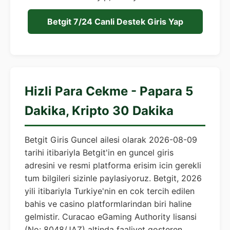
Betgit 7/24 Canli Destek Giris Yap
Hizli Para Cekme - Papara 5
Dakika, Kripto 30 Dakika
Betgit Giris Guncel ailesi olarak 2026-08-09
tarihi itibariyla Betgit'in en guncel giris
adresini ve resmi platforma erisim icin gerekli
tum bilgileri sizinle paylasiyoruz. Betgit, 2026
yili itibariyla Turkiye'nin en cok tercih edilen
bahis ve casino platformlarindan biri haline
gelmistir. Curacao eGaming Authority lisansi
(No: 8048/JAZ) altinda faaliyet gosteren