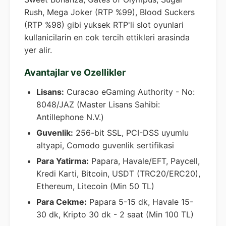
Rush, Mega Joker (RTP %99), Blood Suckers
(RTP %98) gibi yuksek RTP'li slot oyunlari
kullanicilarin en cok tercih ettikleri arasinda
yer alir.
Avantajlar ve Ozellikler
Lisans:
Curacao eGaming Authority - No:
8048/JAZ (Master Lisans Sahibi:
Antillephone N.V.)
Guvenlik:
256-bit SSL, PCI-DSS uyumlu
altyapi, Comodo guvenlik sertifikasi
Para Yatirma:
Papara, Havale/EFT, Paycell,
Kredi Karti, Bitcoin, USDT (TRC20/ERC20),
Ethereum, Litecoin (Min 50 TL)
Para Cekme:
Papara 5-15 dk, Havale 15-
30 dk, Kripto 30 dk - 2 saat (Min 100 TL)