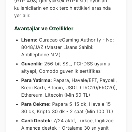
(RTP %98) gibi yuksek RTP'li slot oyunlari
kullanicilarin en cok tercih ettikleri arasinda
yer alir.
Avantajlar ve Ozellikler
Lisans:
Curacao eGaming Authority - No:
8048/JAZ (Master Lisans Sahibi:
Antillephone N.V.)
Guvenlik:
256-bit SSL, PCI-DSS uyumlu
altyapi, Comodo guvenlik sertifikasi
Para Yatirma:
Papara, Havale/EFT, Paycell,
Kredi Karti, Bitcoin, USDT (TRC20/ERC20),
Ethereum, Litecoin (Min 50 TL)
Para Cekme:
Papara 5-15 dk, Havale 15-
30 dk, Kripto 30 dk - 2 saat (Min 100 TL)
Canli Destek:
7/24 aktif, Turkce, Ingilizce,
Almanca destek - Ortalama 30 sn yanit