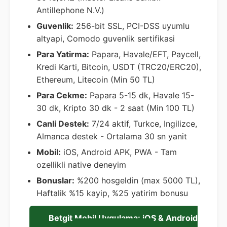
Antillephone N.V.)
Guvenlik:
256-bit SSL, PCI-DSS uyumlu
altyapi, Comodo guvenlik sertifikasi
Para Yatirma:
Papara, Havale/EFT, Paycell,
Kredi Karti, Bitcoin, USDT (TRC20/ERC20),
Ethereum, Litecoin (Min 50 TL)
Para Cekme:
Papara 5-15 dk, Havale 15-
30 dk, Kripto 30 dk - 2 saat (Min 100 TL)
Canli Destek:
7/24 aktif, Turkce, Ingilizce,
Almanca destek - Ortalama 30 sn yanit
Mobil:
iOS, Android APK, PWA - Tam
ozellikli native deneyim
Bonuslar:
%200 hosgeldin (max 5000 TL),
Haftalik %15 kayip, %25 yatirim bonusu
Betgit Mobil Uygulama: iOS & Android