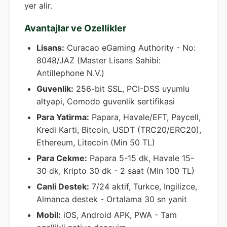
yer alir.
Avantajlar ve Ozellikler
Lisans:
Curacao eGaming Authority - No:
8048/JAZ (Master Lisans Sahibi:
Antillephone N.V.)
Guvenlik:
256-bit SSL, PCI-DSS uyumlu
altyapi, Comodo guvenlik sertifikasi
Para Yatirma:
Papara, Havale/EFT, Paycell,
Kredi Karti, Bitcoin, USDT (TRC20/ERC20),
Ethereum, Litecoin (Min 50 TL)
Para Cekme:
Papara 5-15 dk, Havale 15-
30 dk, Kripto 30 dk - 2 saat (Min 100 TL)
Canli Destek:
7/24 aktif, Turkce, Ingilizce,
Almanca destek - Ortalama 30 sn yanit
Mobil:
iOS, Android APK, PWA - Tam