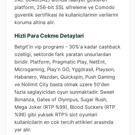
platform, 256-bit SSL sifreleme ve Comodo
guvenlik sertifikasi ile kullanicilarinin verilerini
koruma altina alir.
Hizli Para Cekme Detaylari
Betgit'in vip programi - 30%'a kadar cashback
ozelligi, sektorde fark yaratan unsurlardan
biridir. Platform, Pragmatic Play, NetEnt,
Microgaming, Play'n GO, Yggdrasil, Playson,
Habanero, Wazdan, Quickspin, Push Gaming
ve Nolimit City basta olmak uzere 50'den
fazla saglayicidan oyun sunmaktadir. Sweet
Bonanza, Gates of Olympus, Sugar Rush,
Mega Joker (RTP %99), Blood Suckers (RTP
%98) gibi yuksek RTP'li slot oyunlari
kullanicilarin en cok tercih ettikleri arasinda
yer alir.