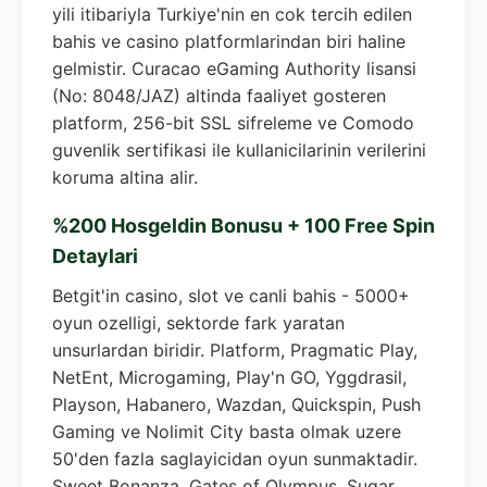
yili itibariyla Turkiye'nin en cok tercih edilen
bahis ve casino platformlarindan biri haline
gelmistir. Curacao eGaming Authority lisansi
(No: 8048/JAZ) altinda faaliyet gosteren
platform, 256-bit SSL sifreleme ve Comodo
guvenlik sertifikasi ile kullanicilarinin verilerini
koruma altina alir.
%200 Hosgeldin Bonusu + 100 Free Spin
Detaylari
Betgit'in casino, slot ve canli bahis - 5000+
oyun ozelligi, sektorde fark yaratan
unsurlardan biridir. Platform, Pragmatic Play,
NetEnt, Microgaming, Play'n GO, Yggdrasil,
Playson, Habanero, Wazdan, Quickspin, Push
Gaming ve Nolimit City basta olmak uzere
50'den fazla saglayicidan oyun sunmaktadir.
Sweet Bonanza, Gates of Olympus, Sugar