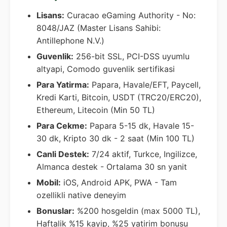
Lisans:
Curacao eGaming Authority - No:
8048/JAZ (Master Lisans Sahibi:
Antillephone N.V.)
Guvenlik:
256-bit SSL, PCI-DSS uyumlu
altyapi, Comodo guvenlik sertifikasi
Para Yatirma:
Papara, Havale/EFT, Paycell,
Kredi Karti, Bitcoin, USDT (TRC20/ERC20),
Ethereum, Litecoin (Min 50 TL)
Para Cekme:
Papara 5-15 dk, Havale 15-
30 dk, Kripto 30 dk - 2 saat (Min 100 TL)
Canli Destek:
7/24 aktif, Turkce, Ingilizce,
Almanca destek - Ortalama 30 sn yanit
Mobil:
iOS, Android APK, PWA - Tam
ozellikli native deneyim
Bonuslar:
%200 hosgeldin (max 5000 TL),
Haftalik %15 kayip, %25 yatirim bonusu