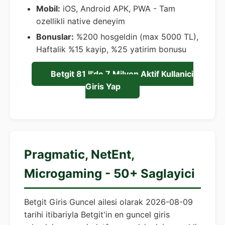
Mobil:
iOS, Android APK, PWA - Tam
ozellikli native deneyim
Bonuslar:
%200 hosgeldin (max 5000 TL),
Haftalik %15 kayip, %25 yatirim bonusu
Betgit 81 Il'de 7 Milyon Aktif Kullanici
Giris Yap
Pragmatic, NetEnt,
Microgaming - 50+ Saglayici
Betgit Giris Guncel ailesi olarak 2026-08-09
tarihi itibariyla Betgit'in en guncel giris