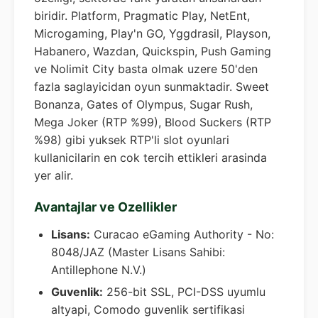
biridir. Platform, Pragmatic Play, NetEnt,
Microgaming, Play'n GO, Yggdrasil, Playson,
Habanero, Wazdan, Quickspin, Push Gaming
ve Nolimit City basta olmak uzere 50'den
fazla saglayicidan oyun sunmaktadir. Sweet
Bonanza, Gates of Olympus, Sugar Rush,
Mega Joker (RTP %99), Blood Suckers (RTP
%98) gibi yuksek RTP'li slot oyunlari
kullanicilarin en cok tercih ettikleri arasinda
yer alir.
Avantajlar ve Ozellikler
Lisans:
Curacao eGaming Authority - No:
8048/JAZ (Master Lisans Sahibi:
Antillephone N.V.)
Guvenlik:
256-bit SSL, PCI-DSS uyumlu
altyapi, Comodo guvenlik sertifikasi