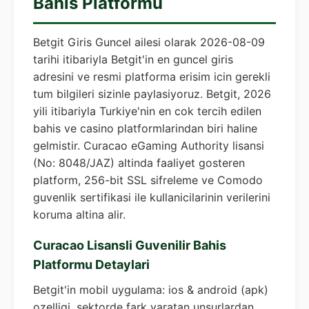
Bahis Platformu
Betgit Giris Guncel ailesi olarak 2026-08-09
tarihi itibariyla Betgit'in en guncel giris
adresini ve resmi platforma erisim icin gerekli
tum bilgileri sizinle paylasiyoruz. Betgit, 2026
yili itibariyla Turkiye'nin en cok tercih edilen
bahis ve casino platformlarindan biri haline
gelmistir. Curacao eGaming Authority lisansi
(No: 8048/JAZ) altinda faaliyet gosteren
platform, 256-bit SSL sifreleme ve Comodo
guvenlik sertifikasi ile kullanicilarinin verilerini
koruma altina alir.
Curacao Lisansli Guvenilir Bahis
Platformu Detaylari
Betgit'in mobil uygulama: ios & android (apk)
ozelligi, sektorde fark yaratan unsurlardan