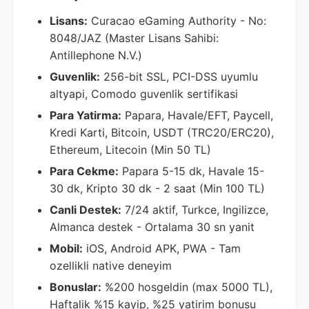
Lisans:
Curacao eGaming Authority - No:
8048/JAZ (Master Lisans Sahibi:
Antillephone N.V.)
Guvenlik:
256-bit SSL, PCI-DSS uyumlu
altyapi, Comodo guvenlik sertifikasi
Para Yatirma:
Papara, Havale/EFT, Paycell,
Kredi Karti, Bitcoin, USDT (TRC20/ERC20),
Ethereum, Litecoin (Min 50 TL)
Para Cekme:
Papara 5-15 dk, Havale 15-
30 dk, Kripto 30 dk - 2 saat (Min 100 TL)
Canli Destek:
7/24 aktif, Turkce, Ingilizce,
Almanca destek - Ortalama 30 sn yanit
Mobil:
iOS, Android APK, PWA - Tam
ozellikli native deneyim
Bonuslar:
%200 hosgeldin (max 5000 TL),
Haftalik %15 kayip, %25 yatirim bonusu