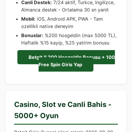
Canli Destek:
7/24 aktif, Turkce, Ingilizce,
Almanca destek - Ortalama 30 sn yanit
Mobil:
iOS, Android APK, PWA - Tam
ozellikli native deneyim
Bonuslar:
%200 hosgeldin (max 5000 TL),
Haftalik %15 kayip, %25 yatirim bonusu
Betgit %200 Hosgeldin Bonusu + 100
Free Spin Giris Yap
Casino, Slot ve Canli Bahis -
5000+ Oyun