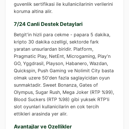
guvenlik sertifikasi ile kullanicilarinin verilerini
koruma altina alir.
7/24 Canli Destek Detaylari
Betgit'in hizli para cekme - papara 5 dakika,
kripto 30 dakika ozelligi, sektorde fark
yaratan unsurlardan biridir. Platform,
Pragmatic Play, NetEnt, Microgaming, Play'n
GO, Yggdrasil, Playson, Habanero, Wazdan,
Quickspin, Push Gaming ve Nolimit City basta
olmak uzere 50'den fazla saglayicidan oyun
sunmaktadir. Sweet Bonanza, Gates of
Olympus, Sugar Rush, Mega Joker (RTP %99),
Blood Suckers (RTP %98) gibi yuksek RTP'li
slot oyunlari kullanicilarin en cok tercih
ettikleri arasinda yer alir.
Avantajlar ve Ozellikler