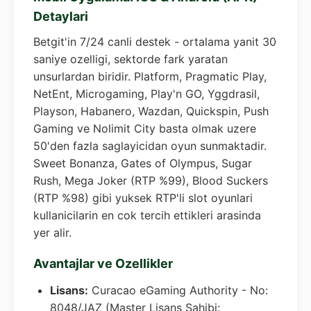
Detaylari
Betgit'in 7/24 canli destek - ortalama yanit 30
saniye ozelligi, sektorde fark yaratan
unsurlardan biridir. Platform, Pragmatic Play,
NetEnt, Microgaming, Play'n GO, Yggdrasil,
Playson, Habanero, Wazdan, Quickspin, Push
Gaming ve Nolimit City basta olmak uzere
50'den fazla saglayicidan oyun sunmaktadir.
Sweet Bonanza, Gates of Olympus, Sugar
Rush, Mega Joker (RTP %99), Blood Suckers
(RTP %98) gibi yuksek RTP'li slot oyunlari
kullanicilarin en cok tercih ettikleri arasinda
yer alir.
Avantajlar ve Ozellikler
Lisans:
Curacao eGaming Authority - No:
8048/JAZ (Master Lisans Sahibi: