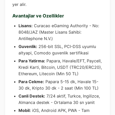
yer alir.
Avantajlar ve Ozellikler
Lisans:
Curacao eGaming Authority - No:
8048/JAZ (Master Lisans Sahibi:
Antillephone N.V.)
Guvenlik:
256-bit SSL, PCI-DSS uyumlu
altyapi, Comodo guvenlik sertifikasi
Para Yatirma:
Papara, Havale/EFT, Paycell,
Kredi Karti, Bitcoin, USDT (TRC20/ERC20),
Ethereum, Litecoin (Min 50 TL)
Para Cekme:
Papara 5-15 dk, Havale 15-
30 dk, Kripto 30 dk - 2 saat (Min 100 TL)
Canli Destek:
7/24 aktif, Turkce, Ingilizce,
Almanca destek - Ortalama 30 sn yanit
Mobil:
iOS, Android APK, PWA - Tam