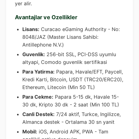
yer alir.
Avantajlar ve Ozellikler
Lisans:
Curacao eGaming Authority - No:
8048/JAZ (Master Lisans Sahibi:
Antillephone N.V.)
Guvenlik:
256-bit SSL, PCI-DSS uyumlu
altyapi, Comodo guvenlik sertifikasi
Para Yatirma:
Papara, Havale/EFT, Paycell,
Kredi Karti, Bitcoin, USDT (TRC20/ERC20),
Ethereum, Litecoin (Min 50 TL)
Para Cekme:
Papara 5-15 dk, Havale 15-
30 dk, Kripto 30 dk - 2 saat (Min 100 TL)
Canli Destek:
7/24 aktif, Turkce, Ingilizce,
Almanca destek - Ortalama 30 sn yanit
Mobil:
iOS, Android APK, PWA - Tam