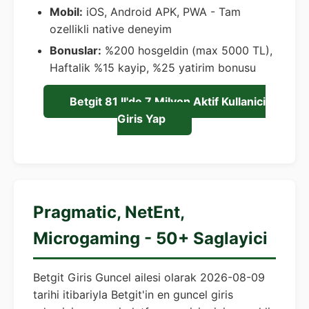
Mobil:
iOS, Android APK, PWA - Tam
ozellikli native deneyim
Bonuslar:
%200 hosgeldin (max 5000 TL),
Haftalik %15 kayip, %25 yatirim bonusu
Betgit 81 Il'de 7 Milyon Aktif Kullanici
Giris Yap
Pragmatic, NetEnt,
Microgaming - 50+ Saglayici
Betgit Giris Guncel ailesi olarak 2026-08-09
tarihi itibariyla Betgit'in en guncel giris