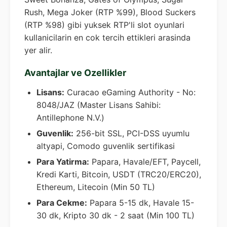
Rush, Mega Joker (RTP %99), Blood Suckers
(RTP %98) gibi yuksek RTP'li slot oyunlari
kullanicilarin en cok tercih ettikleri arasinda
yer alir.
Avantajlar ve Ozellikler
Lisans:
Curacao eGaming Authority - No:
8048/JAZ (Master Lisans Sahibi:
Antillephone N.V.)
Guvenlik:
256-bit SSL, PCI-DSS uyumlu
altyapi, Comodo guvenlik sertifikasi
Para Yatirma:
Papara, Havale/EFT, Paycell,
Kredi Karti, Bitcoin, USDT (TRC20/ERC20),
Ethereum, Litecoin (Min 50 TL)
Para Cekme:
Papara 5-15 dk, Havale 15-
30 dk, Kripto 30 dk - 2 saat (Min 100 TL)