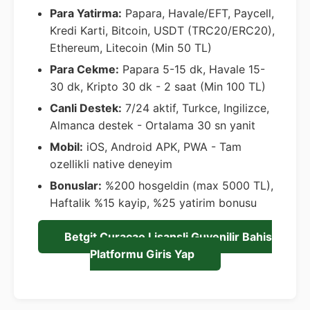
Para Yatirma:
Papara, Havale/EFT, Paycell,
Kredi Karti, Bitcoin, USDT (TRC20/ERC20),
Ethereum, Litecoin (Min 50 TL)
Para Cekme:
Papara 5-15 dk, Havale 15-
30 dk, Kripto 30 dk - 2 saat (Min 100 TL)
Canli Destek:
7/24 aktif, Turkce, Ingilizce,
Almanca destek - Ortalama 30 sn yanit
Mobil:
iOS, Android APK, PWA - Tam
ozellikli native deneyim
Bonuslar:
%200 hosgeldin (max 5000 TL),
Haftalik %15 kayip, %25 yatirim bonusu
Betgit Curacao Lisansli Guvenilir Bahis
Platformu Giris Yap