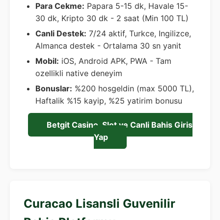
Para Cekme:
Papara 5-15 dk, Havale 15-
30 dk, Kripto 30 dk - 2 saat (Min 100 TL)
Canli Destek:
7/24 aktif, Turkce, Ingilizce,
Almanca destek - Ortalama 30 sn yanit
Mobil:
iOS, Android APK, PWA - Tam
ozellikli native deneyim
Bonuslar:
%200 hosgeldin (max 5000 TL),
Haftalik %15 kayip, %25 yatirim bonusu
Betgit Casino, Slot ve Canli Bahis Giris
Yap
Curacao Lisansli Guvenilir