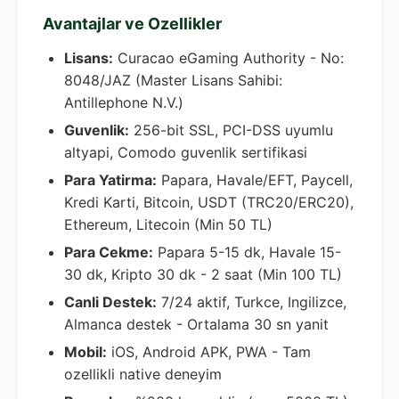
Avantajlar ve Ozellikler
Lisans:
Curacao eGaming Authority - No:
8048/JAZ (Master Lisans Sahibi:
Antillephone N.V.)
Guvenlik:
256-bit SSL, PCI-DSS uyumlu
altyapi, Comodo guvenlik sertifikasi
Para Yatirma:
Papara, Havale/EFT, Paycell,
Kredi Karti, Bitcoin, USDT (TRC20/ERC20),
Ethereum, Litecoin (Min 50 TL)
Para Cekme:
Papara 5-15 dk, Havale 15-
30 dk, Kripto 30 dk - 2 saat (Min 100 TL)
Canli Destek:
7/24 aktif, Turkce, Ingilizce,
Almanca destek - Ortalama 30 sn yanit
Mobil:
iOS, Android APK, PWA - Tam
ozellikli native deneyim