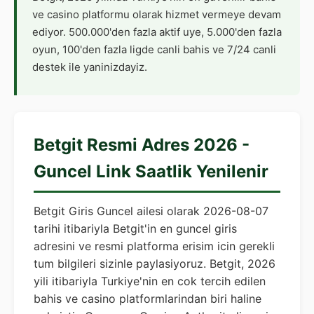
ve casino platformu olarak hizmet vermeye devam
ediyor. 500.000'den fazla aktif uye, 5.000'den fazla
oyun, 100'den fazla ligde canli bahis ve 7/24 canli
destek ile yaninizdayiz.
Betgit Resmi Adres 2026 -
Guncel Link Saatlik Yenilenir
Betgit Giris Guncel ailesi olarak 2026-08-07
tarihi itibariyla Betgit'in en guncel giris
adresini ve resmi platforma erisim icin gerekli
tum bilgileri sizinle paylasiyoruz. Betgit, 2026
yili itibariyla Turkiye'nin en cok tercih edilen
bahis ve casino platformlarindan biri haline