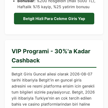
Bonuslar:
%200 hosgeldin (max 5000 TL),
Haftalik %15 kayip, %25 yatirim bonusu
Betgit Hizli Para Cekme Giris Yap
VIP Programi - 30%'a Kadar
Cashback
Betgit Giris Guncel ailesi olarak 2026-08-07
tarihi itibariyla Betgit'in en guncel giris
adresini ve resmi platforma erisim icin gerekli
tum bilgileri sizinle paylasiyoruz. Betgit, 2026
yili itibariyla Turkiye'nin en cok tercih edilen
bahis ve casino platformlarindan biri haline