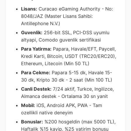
Lisans:
Curacao eGaming Authority - No:
8048/JAZ (Master Lisans Sahibi:
Antillephone N.V.)
Guvenlik:
256-bit SSL, PCI-DSS uyumlu
altyapi, Comodo guvenlik sertifikasi
Para Yatirma:
Papara, Havale/EFT, Paycell,
Kredi Karti, Bitcoin, USDT (TRC20/ERC20),
Ethereum, Litecoin (Min 50 TL)
Para Cekme:
Papara 5-15 dk, Havale 15-
30 dk, Kripto 30 dk - 2 saat (Min 100 TL)
Canli Destek:
7/24 aktif, Turkce, Ingilizce,
Almanca destek - Ortalama 30 sn yanit
Mobil:
iOS, Android APK, PWA - Tam
ozellikli native deneyim
Bonuslar:
%200 hosgeldin (max 5000 TL),
Haftalik %15 kayip, %25 yatirim bonusu