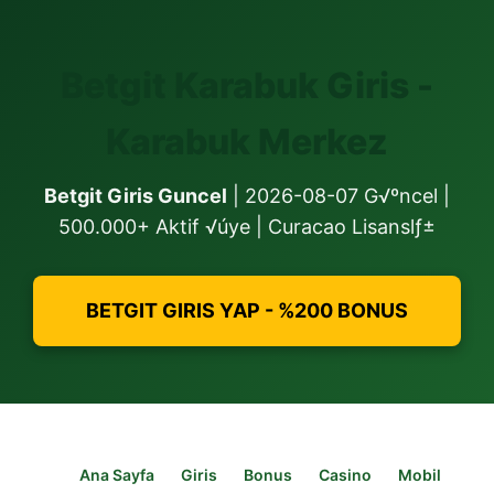
Betgit Karabuk Giris -
Karabuk Merkez
Betgit Giris Guncel
| 2026-08-07 G√ºncel |
500.000+ Aktif √úye | Curacao Lisanslƒ±
BETGIT GIRIS YAP - %200 BONUS
Ana Sayfa
Giris
Bonus
Casino
Mobil