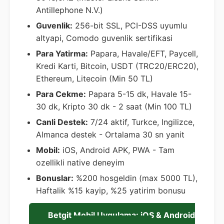
Antillephone N.V.)
Guvenlik:
256-bit SSL, PCI-DSS uyumlu
altyapi, Comodo guvenlik sertifikasi
Para Yatirma:
Papara, Havale/EFT, Paycell,
Kredi Karti, Bitcoin, USDT (TRC20/ERC20),
Ethereum, Litecoin (Min 50 TL)
Para Cekme:
Papara 5-15 dk, Havale 15-
30 dk, Kripto 30 dk - 2 saat (Min 100 TL)
Canli Destek:
7/24 aktif, Turkce, Ingilizce,
Almanca destek - Ortalama 30 sn yanit
Mobil:
iOS, Android APK, PWA - Tam
ozellikli native deneyim
Bonuslar:
%200 hosgeldin (max 5000 TL),
Haftalik %15 kayip, %25 yatirim bonusu
Betgit Mobil Uygulama: iOS & Android