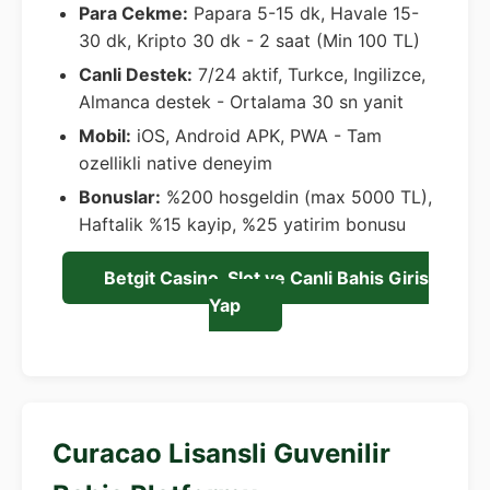
Para Cekme:
Papara 5-15 dk, Havale 15-
30 dk, Kripto 30 dk - 2 saat (Min 100 TL)
Canli Destek:
7/24 aktif, Turkce, Ingilizce,
Almanca destek - Ortalama 30 sn yanit
Mobil:
iOS, Android APK, PWA - Tam
ozellikli native deneyim
Bonuslar:
%200 hosgeldin (max 5000 TL),
Haftalik %15 kayip, %25 yatirim bonusu
Betgit Casino, Slot ve Canli Bahis Giris
Yap
Curacao Lisansli Guvenilir