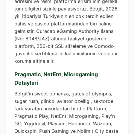
adresini ve resmi platforma erisim icin gerekli
tum bilgileri sizinle paylasiyoruz. Betgit, 2026
yili itibariyla Turkiye'nin en cok tercih edilen
bahis ve casino platformlarindan biri haline
gelmistir. Curacao eGaming Authority lisansi
(No: 8048/JAZ) altinda faaliyet gosteren
platform, 256-bit SSL sifreleme ve Comodo
guvenlik sertifikasi ile kullanicilarinin verilerini
koruma altina alir.
Pragmatic, NetEnt, Microgaming
Detaylari
Betgit'in sweet bonanza, gates of olympus,
sugar rush, plinko, aviator ozelligi, sektorde
fark yaratan unsurlardan biridir. Platform,
Pragmatic Play, NetEnt, Microgaming, Play'n
GO, Yggdrasil, Playson, Habanero, Wazdan,
Quickspin, Push Gaming ve Nolimit City basta