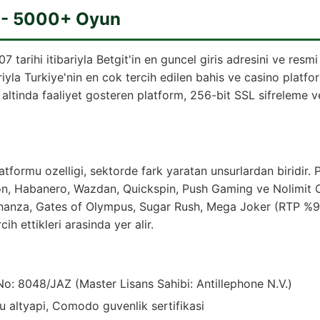
s - 5000+ Oyun
 tarihi itibariyla Betgit'in en guncel giris adresini ve resmi 
ariyla Turkiye'nin en cok tercih edilen bahis ve casino platfo
altinda faaliyet gosteren platform, 256-bit SSL sifreleme v
platformu ozelligi, sektorde fark yaratan unsurlardan biridir.
on, Habanero, Wazdan, Quickspin, Push Gaming ve Nolimit C
nanza, Gates of Olympus, Sugar Rush, Mega Joker (RTP %9
cih ettikleri arasinda yer alir.
: 8048/JAZ (Master Lisans Sahibi: Antillephone N.V.)
 altyapi, Comodo guvenlik sertifikasi