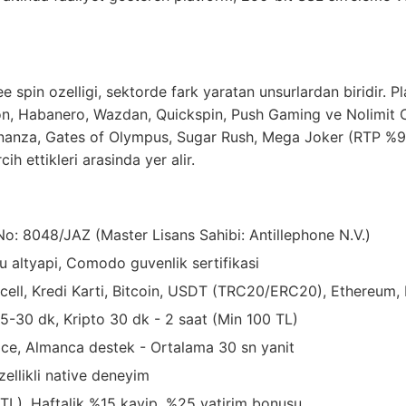
 spin ozelligi, sektorde fark yaratan unsurlardan biridir. P
on, Habanero, Wazdan, Quickspin, Push Gaming ve Nolimit C
nanza, Gates of Olympus, Sugar Rush, Mega Joker (RTP %9
cih ettikleri arasinda yer alir.
: 8048/JAZ (Master Lisans Sahibi: Antillephone N.V.)
 altyapi, Comodo guvenlik sertifikasi
ell, Kredi Karti, Bitcoin, USDT (TRC20/ERC20), Ethereum, 
5-30 dk, Kripto 30 dk - 2 saat (Min 100 TL)
izce, Almanca destek - Ortalama 30 sn yanit
llikli native deneyim
L), Haftalik %15 kayip, %25 yatirim bonusu