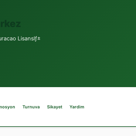
erkez
uracao Lisanslƒ±
mosyon
Turnuva
Sikayet
Yardim