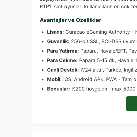
RTP'li slot oyunlari kullanicilarin en cok ter
Avantajlar ve Ozellikler
Lisans:
Curacao eGaming Authority - No
Guvenlik:
256-bit SSL, PCI-DSS uyumlu
Para Yatirma:
Papara, Havale/EFT, Payc
Para Cekme:
Papara 5-15 dk, Havale 1
Canli Destek:
7/24 aktif, Turkce, Ingil
Mobil:
iOS, Android APK, PWA - Tam oze
Bonuslar:
%200 hosgeldin (max 5000 T