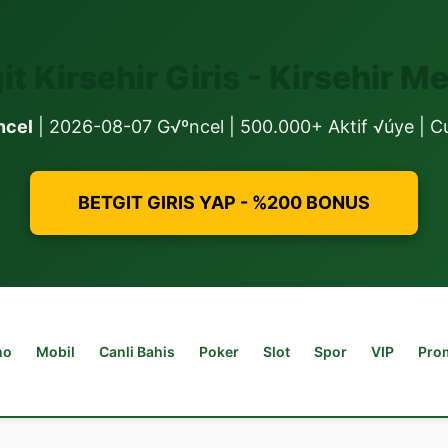
it Kirsehir Giris - Kirsehir M
ncel
| 2026-08-07 G√ºncel | 500.000+ Aktif √úye | C
BETGIT GIRIS YAP - %200 BONUS
no
Mobil
Canli Bahis
Poker
Slot
Spor
VIP
Pro