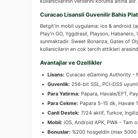
kullanicilarinin verilerini koruma altina alir.
Curacao Lisansli Guvenilir Bahis Pla
Betgit'in mobil uygulama: ios & android (a
Play'n GO, Yggdrasil, Playson, Habanero,
sunmaktadir. Sweet Bonanza, Gates of Oly
kullanicilarin en cok tercih ettikleri arasind
Avantajlar ve Ozellikler
Lisans:
Curacao eGaming Authority - No
Guvenlik:
256-bit SSL, PCI-DSS uyumlu
Para Yatirma:
Papara, Havale/EFT, Payc
Para Cekme:
Papara 5-15 dk, Havale 1
Canli Destek:
7/24 aktif, Turkce, Ingil
Mobil:
iOS, Android APK, PWA - Tam oze
Bonuslar:
%200 hosgeldin (max 5000 T