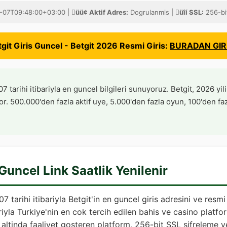
07T09:48:00+03:00 |
üü¢ Aktif Adres:
Dogrulanmis |
üîí SSL:
256-bi
it Giris Guncel - Betgit 2026 Resmi Giris:
BURADAN GIRI
 tarihi itibariyla en guncel bilgileri sunuyoruz. Betgit, 2026 yil
 500.000'den fazla aktif uye, 5.000'den fazla oyun, 100'den fazl
Guncel Link Saatlik Yenilenir
 tarihi itibariyla Betgit'in en guncel giris adresini ve resmi 
ariyla Turkiye'nin en cok tercih edilen bahis ve casino platfo
altinda faaliyet gosteren platform, 256-bit SSL sifreleme v