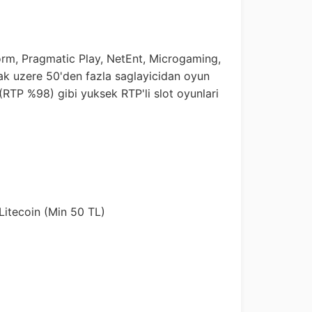
tform, Pragmatic Play, NetEnt, Microgaming,
ak uzere 50'den fazla saglayicidan oyun
TP %98) gibi yuksek RTP'li slot oyunlari
Litecoin (Min 50 TL)