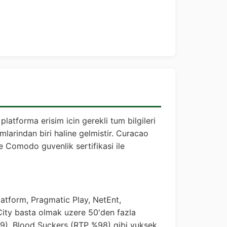
platforma erisim icin gerekli tum bilgileri
rmlarindan biri haline gelmistir. Curacao
e Comodo guvenlik sertifikasi ile
Platform, Pragmatic Play, NetEnt,
ity basta olmak uzere 50'den fazla
9), Blood Suckers (RTP %98) gibi yuksek