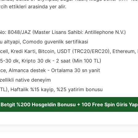
cih ettikleri arasinda yer alir.
: 8048/JAZ (Master Lisans Sahibi: Antillephone N.V.)
 altyapi, Comodo guvenlik sertifikasi
ell, Kredi Karti, Bitcoin, USDT (TRC20/ERC20), Ethereum, 
5-30 dk, Kripto 30 dk - 2 saat (Min 100 TL)
izce, Almanca destek - Ortalama 30 sn yanit
llikli native deneyim
L), Haftalik %15 kayip, %25 yatirim bonusu
Betgit %200 Hosgeldin Bonusu + 100 Free Spin Giris Yap