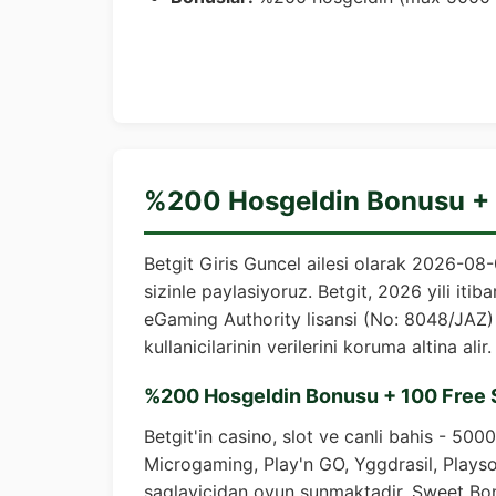
%200 Hosgeldin Bonusu + 
Betgit Giris Guncel ailesi olarak 2026-08-07
sizinle paylasiyoruz. Betgit, 2026 yili itib
eGaming Authority lisansi (No: 8048/JAZ) 
kullanicilarinin verilerini koruma altina alir.
%200 Hosgeldin Bonusu + 100 Free S
Betgit'in casino, slot ve canli bahis - 500
Microgaming, Play'n GO, Yggdrasil, Plays
saglayicidan oyun sunmaktadir. Sweet Bo