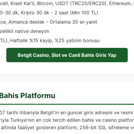
ell, Kredi Karti, Bitcoin, USDT (TRC20/ERC20), Ethereum, 
5-30 dk, Kripto 30 dk - 2 saat (Min 100 TL)
izce, Almanca destek - Ortalama 30 sn yanit
llikli native deneyim
L), Haftalik %15 kayip, %25 yatirim bonusu
Betgit Casino, Slot ve Canli Bahis Giris Yap
 Bahis Platformu
 tarihi itibariyla Betgit'in en guncel giris adresini ve resmi 
ariyla Turkiye'nin en cok tercih edilen bahis ve casino platfo
altinda faaliyet gosteren platform, 256-bit SSL sifreleme v