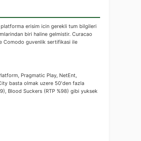
platforma erisim icin gerekli tum bilgileri
rmlarindan biri haline gelmistir. Curacao
e Comodo guvenlik sertifikasi ile
 Platform, Pragmatic Play, NetEnt,
ity basta olmak uzere 50'den fazla
9), Blood Suckers (RTP %98) gibi yuksek