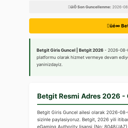
üìÖ Son Guncellenme:
2026-08-
üé∞ Betg
Betgit Giris Guncel | Betgit 2026
- 2026-08-07
platformu olarak hizmet vermeye devam ediyor.
yaninizdayiz.
Betgit Resmi Adres 2026 - 
Betgit Giris Guncel ailesi olarak 2026-08-07
sizinle paylasiyoruz. Betgit, 2026 yili itib
eGaming Authority lisansi (No: 8048/JAZ) 