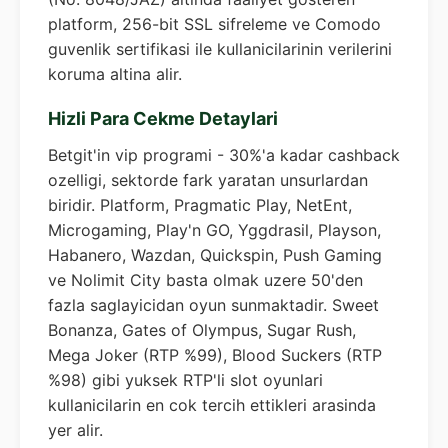
platform, 256-bit SSL sifreleme ve Comodo
guvenlik sertifikasi ile kullanicilarinin verilerini
koruma altina alir.
Hizli Para Cekme Detaylari
Betgit'in vip programi - 30%'a kadar cashback
ozelligi, sektorde fark yaratan unsurlardan
biridir. Platform, Pragmatic Play, NetEnt,
Microgaming, Play'n GO, Yggdrasil, Playson,
Habanero, Wazdan, Quickspin, Push Gaming
ve Nolimit City basta olmak uzere 50'den
fazla saglayicidan oyun sunmaktadir. Sweet
Bonanza, Gates of Olympus, Sugar Rush,
Mega Joker (RTP %99), Blood Suckers (RTP
%98) gibi yuksek RTP'li slot oyunlari
kullanicilarin en cok tercih ettikleri arasinda
yer alir.