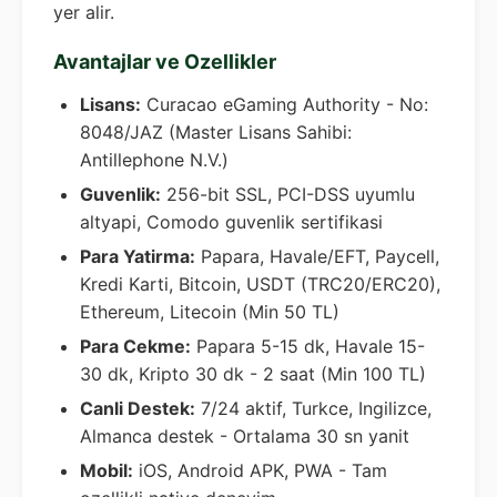
yer alir.
Avantajlar ve Ozellikler
Lisans:
Curacao eGaming Authority - No:
8048/JAZ (Master Lisans Sahibi:
Antillephone N.V.)
Guvenlik:
256-bit SSL, PCI-DSS uyumlu
altyapi, Comodo guvenlik sertifikasi
Para Yatirma:
Papara, Havale/EFT, Paycell,
Kredi Karti, Bitcoin, USDT (TRC20/ERC20),
Ethereum, Litecoin (Min 50 TL)
Para Cekme:
Papara 5-15 dk, Havale 15-
30 dk, Kripto 30 dk - 2 saat (Min 100 TL)
Canli Destek:
7/24 aktif, Turkce, Ingilizce,
Almanca destek - Ortalama 30 sn yanit
Mobil:
iOS, Android APK, PWA - Tam