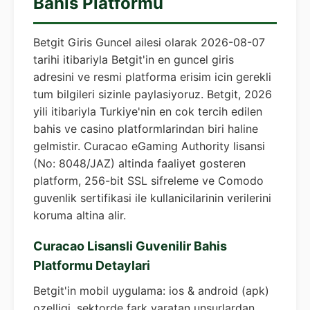
Bahis Platformu
Betgit Giris Guncel ailesi olarak 2026-08-07
tarihi itibariyla Betgit'in en guncel giris
adresini ve resmi platforma erisim icin gerekli
tum bilgileri sizinle paylasiyoruz. Betgit, 2026
yili itibariyla Turkiye'nin en cok tercih edilen
bahis ve casino platformlarindan biri haline
gelmistir. Curacao eGaming Authority lisansi
(No: 8048/JAZ) altinda faaliyet gosteren
platform, 256-bit SSL sifreleme ve Comodo
guvenlik sertifikasi ile kullanicilarinin verilerini
koruma altina alir.
Curacao Lisansli Guvenilir Bahis
Platformu Detaylari
Betgit'in mobil uygulama: ios & android (apk)
ozelligi, sektorde fark yaratan unsurlardan