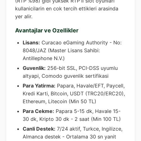
(RTP %98) gibi yuksek RTP'li slot oyunlari
kullanicilarin en cok tercih ettikleri arasinda
yer alir.
Avantajlar ve Ozellikler
Lisans:
Curacao eGaming Authority - No:
8048/JAZ (Master Lisans Sahibi:
Antillephone N.V.)
Guvenlik:
256-bit SSL, PCI-DSS uyumlu
altyapi, Comodo guvenlik sertifikasi
Para Yatirma:
Papara, Havale/EFT, Paycell,
Kredi Karti, Bitcoin, USDT (TRC20/ERC20),
Ethereum, Litecoin (Min 50 TL)
Para Cekme:
Papara 5-15 dk, Havale 15-
30 dk, Kripto 30 dk - 2 saat (Min 100 TL)
Canli Destek:
7/24 aktif, Turkce, Ingilizce,
Almanca destek - Ortalama 30 sn yanit