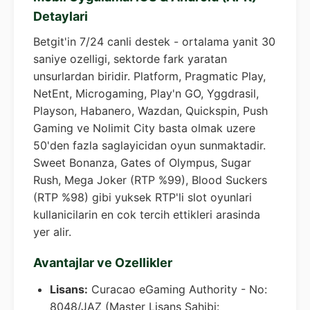
Detaylari
Betgit'in 7/24 canli destek - ortalama yanit 30
saniye ozelligi, sektorde fark yaratan
unsurlardan biridir. Platform, Pragmatic Play,
NetEnt, Microgaming, Play'n GO, Yggdrasil,
Playson, Habanero, Wazdan, Quickspin, Push
Gaming ve Nolimit City basta olmak uzere
50'den fazla saglayicidan oyun sunmaktadir.
Sweet Bonanza, Gates of Olympus, Sugar
Rush, Mega Joker (RTP %99), Blood Suckers
(RTP %98) gibi yuksek RTP'li slot oyunlari
kullanicilarin en cok tercih ettikleri arasinda
yer alir.
Avantajlar ve Ozellikler
Lisans:
Curacao eGaming Authority - No:
8048/JAZ (Master Lisans Sahibi: