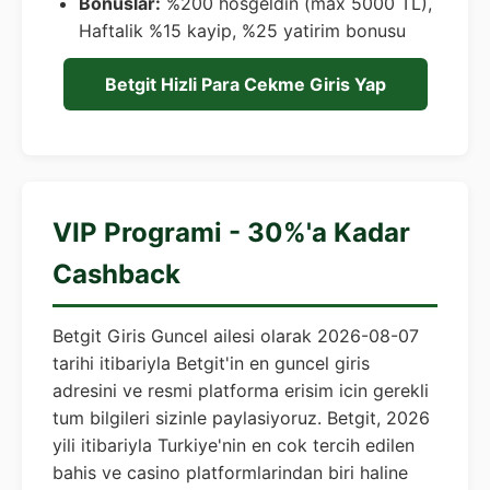
Bonuslar:
%200 hosgeldin (max 5000 TL),
Haftalik %15 kayip, %25 yatirim bonusu
Betgit Hizli Para Cekme Giris Yap
VIP Programi - 30%'a Kadar
Cashback
Betgit Giris Guncel ailesi olarak 2026-08-07
tarihi itibariyla Betgit'in en guncel giris
adresini ve resmi platforma erisim icin gerekli
tum bilgileri sizinle paylasiyoruz. Betgit, 2026
yili itibariyla Turkiye'nin en cok tercih edilen
bahis ve casino platformlarindan biri haline