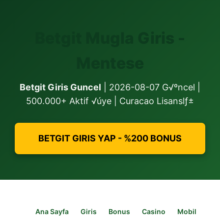
Betgit Mugla Giris -
Mentese
Betgit Giris Guncel
| 2026-08-07 G√ºncel |
500.000+ Aktif √úye | Curacao Lisanslƒ±
BETGIT GIRIS YAP - %200 BONUS
Ana Sayfa
Giris
Bonus
Casino
Mobil