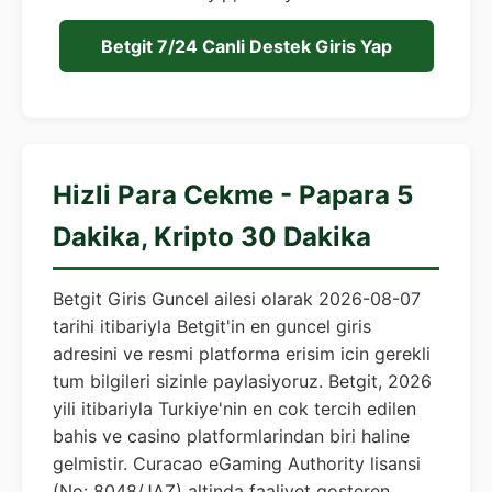
Betgit 7/24 Canli Destek Giris Yap
Hizli Para Cekme - Papara 5
Dakika, Kripto 30 Dakika
Betgit Giris Guncel ailesi olarak 2026-08-07
tarihi itibariyla Betgit'in en guncel giris
adresini ve resmi platforma erisim icin gerekli
tum bilgileri sizinle paylasiyoruz. Betgit, 2026
yili itibariyla Turkiye'nin en cok tercih edilen
bahis ve casino platformlarindan biri haline
gelmistir. Curacao eGaming Authority lisansi
(No: 8048/JAZ) altinda faaliyet gosteren