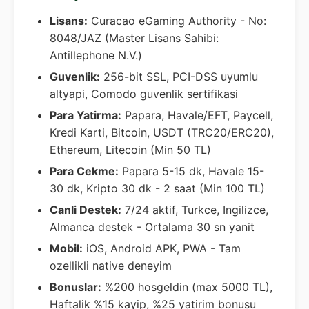
Lisans:
Curacao eGaming Authority - No:
8048/JAZ (Master Lisans Sahibi:
Antillephone N.V.)
Guvenlik:
256-bit SSL, PCI-DSS uyumlu
altyapi, Comodo guvenlik sertifikasi
Para Yatirma:
Papara, Havale/EFT, Paycell,
Kredi Karti, Bitcoin, USDT (TRC20/ERC20),
Ethereum, Litecoin (Min 50 TL)
Para Cekme:
Papara 5-15 dk, Havale 15-
30 dk, Kripto 30 dk - 2 saat (Min 100 TL)
Canli Destek:
7/24 aktif, Turkce, Ingilizce,
Almanca destek - Ortalama 30 sn yanit
Mobil:
iOS, Android APK, PWA - Tam
ozellikli native deneyim
Bonuslar:
%200 hosgeldin (max 5000 TL),
Haftalik %15 kayip, %25 yatirim bonusu