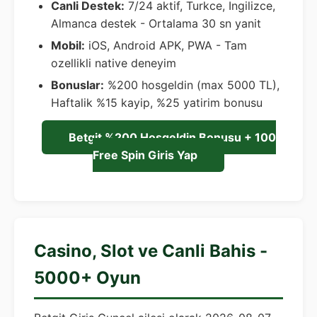
Canli Destek:
7/24 aktif, Turkce, Ingilizce,
Almanca destek - Ortalama 30 sn yanit
Mobil:
iOS, Android APK, PWA - Tam
ozellikli native deneyim
Bonuslar:
%200 hosgeldin (max 5000 TL),
Haftalik %15 kayip, %25 yatirim bonusu
Betgit %200 Hosgeldin Bonusu + 100
Free Spin Giris Yap
Casino, Slot ve Canli Bahis -
5000+ Oyun