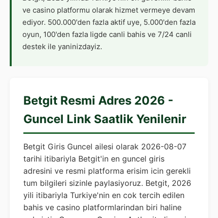
ve casino platformu olarak hizmet vermeye devam
ediyor. 500.000'den fazla aktif uye, 5.000'den fazla
oyun, 100'den fazla ligde canli bahis ve 7/24 canli
destek ile yaninizdayiz.
Betgit Resmi Adres 2026 -
Guncel Link Saatlik Yenilenir
Betgit Giris Guncel ailesi olarak 2026-08-07
tarihi itibariyla Betgit'in en guncel giris
adresini ve resmi platforma erisim icin gerekli
tum bilgileri sizinle paylasiyoruz. Betgit, 2026
yili itibariyla Turkiye'nin en cok tercih edilen
bahis ve casino platformlarindan biri haline