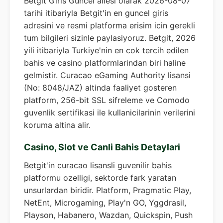
Betgit Giris Guncel ailesi olarak 2026-08-07
tarihi itibariyla Betgit'in en guncel giris
adresini ve resmi platforma erisim icin gerekli
tum bilgileri sizinle paylasiyoruz. Betgit, 2026
yili itibariyla Turkiye'nin en cok tercih edilen
bahis ve casino platformlarindan biri haline
gelmistir. Curacao eGaming Authority lisansi
(No: 8048/JAZ) altinda faaliyet gosteren
platform, 256-bit SSL sifreleme ve Comodo
guvenlik sertifikasi ile kullanicilarinin verilerini
koruma altina alir.
Casino, Slot ve Canli Bahis Detaylari
Betgit'in curacao lisansli guvenilir bahis
platformu ozelligi, sektorde fark yaratan
unsurlardan biridir. Platform, Pragmatic Play,
NetEnt, Microgaming, Play'n GO, Yggdrasil,
Playson, Habanero, Wazdan, Quickspin, Push