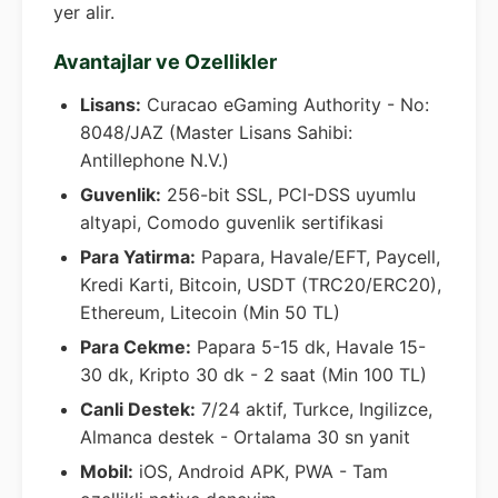
yer alir.
Avantajlar ve Ozellikler
Lisans:
Curacao eGaming Authority - No:
8048/JAZ (Master Lisans Sahibi:
Antillephone N.V.)
Guvenlik:
256-bit SSL, PCI-DSS uyumlu
altyapi, Comodo guvenlik sertifikasi
Para Yatirma:
Papara, Havale/EFT, Paycell,
Kredi Karti, Bitcoin, USDT (TRC20/ERC20),
Ethereum, Litecoin (Min 50 TL)
Para Cekme:
Papara 5-15 dk, Havale 15-
30 dk, Kripto 30 dk - 2 saat (Min 100 TL)
Canli Destek:
7/24 aktif, Turkce, Ingilizce,
Almanca destek - Ortalama 30 sn yanit
Mobil:
iOS, Android APK, PWA - Tam