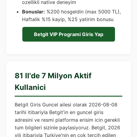
ozellikli native deneyim
Bonuslar:
%200 hosgeldin (max 5000 TL),
Haftalik %15 kayip, %25 yatirim bonusu
Betgit VIP Programi Giris Yap
81 Il'de 7 Milyon Aktif
Kullanici
Betgit Giris Guncel ailesi olarak 2026-08-08
tarihi itibariyla Betgit'in en guncel giris
adresini ve resmi platforma erisim icin gerekli
tum bilgileri sizinle paylasiyoruz. Betgit, 2026
yili itibariyla Turkiye'nin en cok tercih edilen