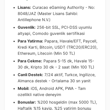
Lisans:
Curacao eGaming Authority - No:
8048/JAZ (Master Lisans Sahibi:
Antillephone N.V.)
Guvenlik:
256-bit SSL, PCI-DSS uyumlu
altyapi, Comodo guvenlik sertifikasi
Para Yatirma:
Papara, Havale/EFT, Paycell,
Kredi Karti, Bitcoin, USDT (TRC20/ERC20),
Ethereum, Litecoin (Min 50 TL)
Para Cekme:
Papara 5-15 dk, Havale 15-
30 dk, Kripto 30 dk - 2 saat (Min 100 TL)
Canli Destek:
7/24 aktif, Turkce, Ingilizce,
Almanca destek - Ortalama 30 sn yanit
Mobil:
iOS, Android APK, PWA - Tam
ozellikli native deneyim
Bonuslar:
%200 hosgeldin (max 5000 TL),
Haftalik %15 kayip, %25 yatirim bonusu