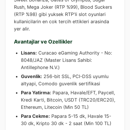
Rush, Mega Joker (RTP %99), Blood Suckers
(RTP %98) gibi yuksek RTP'li slot oyunlari
kullanicilarin en cok tercih ettikleri arasinda
yer alir.
Avantajlar ve Ozellikler
Lisans:
Curacao eGaming Authority - No:
8048/JAZ (Master Lisans Sahibi:
Antillephone N.V.)
Guvenlik:
256-bit SSL, PCI-DSS uyumlu
altyapi, Comodo guvenlik sertifikasi
Para Yatirma:
Papara, Havale/EFT, Paycell,
Kredi Karti, Bitcoin, USDT (TRC20/ERC20),
Ethereum, Litecoin (Min 50 TL)
Para Cekme:
Papara 5-15 dk, Havale 15-
30 dk, Kripto 30 dk - 2 saat (Min 100 TL)