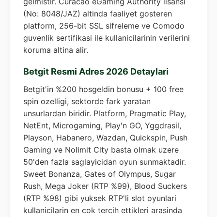
gelmistir. Curacao eGaming Authority lisansi
(No: 8048/JAZ) altinda faaliyet gosteren
platform, 256-bit SSL sifreleme ve Comodo
guvenlik sertifikasi ile kullanicilarinin verilerini
koruma altina alir.
Betgit Resmi Adres 2026 Detaylari
Betgit'in %200 hosgeldin bonusu + 100 free
spin ozelligi, sektorde fark yaratan
unsurlardan biridir. Platform, Pragmatic Play,
NetEnt, Microgaming, Play'n GO, Yggdrasil,
Playson, Habanero, Wazdan, Quickspin, Push
Gaming ve Nolimit City basta olmak uzere
50'den fazla saglayicidan oyun sunmaktadir.
Sweet Bonanza, Gates of Olympus, Sugar
Rush, Mega Joker (RTP %99), Blood Suckers
(RTP %98) gibi yuksek RTP'li slot oyunlari
kullanicilarin en cok tercih ettikleri arasinda