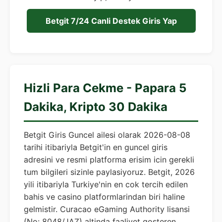
Betgit 7/24 Canli Destek Giris Yap
Hizli Para Cekme - Papara 5
Dakika, Kripto 30 Dakika
Betgit Giris Guncel ailesi olarak 2026-08-08
tarihi itibariyla Betgit'in en guncel giris
adresini ve resmi platforma erisim icin gerekli
tum bilgileri sizinle paylasiyoruz. Betgit, 2026
yili itibariyla Turkiye'nin en cok tercih edilen
bahis ve casino platformlarindan biri haline
gelmistir. Curacao eGaming Authority lisansi
(No: 8048/JAZ) altinda faaliyet gosteren