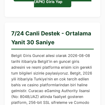
(APK) Giris Yap
7/24 Canli Destek - Ortalama
Yanit 30 Saniye
Betgit Giris Guncel ailesi olarak 2026-08-08
tarihi itibariyla Betgit'in en guncel giris
adresini ve resmi platforma erisim icin gerekli
tum bilgileri sizinle paylasiyoruz. Betgit, 2026
yili itibariyla Turkiye'nin en cok tercih edilen
bahis ve casino platformlarindan biri haline
gelmistir. Curacao eGaming Authority lisansi
(No: 8048/JAZ) altinda faaliyet gosteren
platform, 256-bit SSL sifreleme ve Comodo