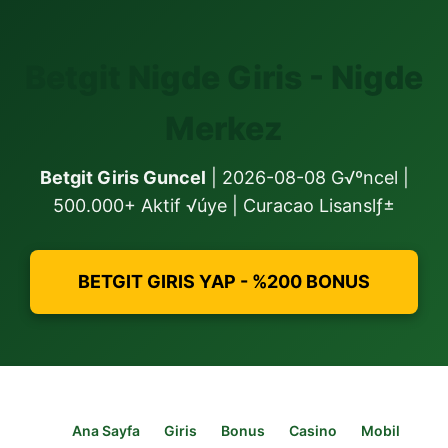
Betgit Nigde Giris - Nigde
Merkez
Betgit Giris Guncel
| 2026-08-08 G√ºncel |
500.000+ Aktif √úye | Curacao Lisanslƒ±
BETGIT GIRIS YAP - %200 BONUS
Ana Sayfa
Giris
Bonus
Casino
Mobil