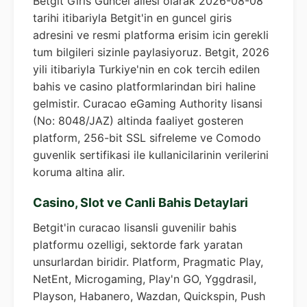
Betgit Giris Guncel ailesi olarak 2026-08-08
tarihi itibariyla Betgit'in en guncel giris
adresini ve resmi platforma erisim icin gerekli
tum bilgileri sizinle paylasiyoruz. Betgit, 2026
yili itibariyla Turkiye'nin en cok tercih edilen
bahis ve casino platformlarindan biri haline
gelmistir. Curacao eGaming Authority lisansi
(No: 8048/JAZ) altinda faaliyet gosteren
platform, 256-bit SSL sifreleme ve Comodo
guvenlik sertifikasi ile kullanicilarinin verilerini
koruma altina alir.
Casino, Slot ve Canli Bahis Detaylari
Betgit'in curacao lisansli guvenilir bahis
platformu ozelligi, sektorde fark yaratan
unsurlardan biridir. Platform, Pragmatic Play,
NetEnt, Microgaming, Play'n GO, Yggdrasil,
Playson, Habanero, Wazdan, Quickspin, Push