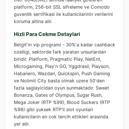
platform, 256-bit SSL sifreleme ve Comodo
guvenlik sertifikasi ile kullanicilarinin verilerini
koruma altina alir.
Hizli Para Cekme Detaylari
Betgit'in vip programi - 30%'a kadar cashback
ozelligi, sektorde fark yaratan unsurlardan
biridir. Platform, Pragmatic Play, NetEnt,
Microgaming, Play'n GO, Yggdrasil, Playson,
Habanero, Wazdan, Quickspin, Push Gaming
ve Nolimit City basta olmak uzere 50'den
fazla saglayicidan oyun sunmaktadir. Sweet
Bonanza, Gates of Olympus, Sugar Rush,
Mega Joker (RTP %99), Blood Suckers (RTP
%98) gibi yuksek RTP'li slot oyunlari
kullanicilarin en cok tercih ettikleri arasinda
yer alir.