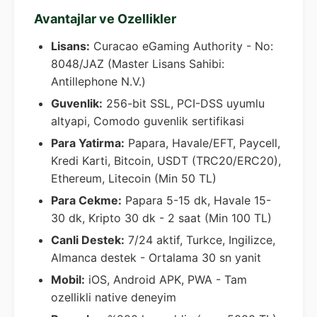
Avantajlar ve Ozellikler
Lisans:
Curacao eGaming Authority - No:
8048/JAZ (Master Lisans Sahibi:
Antillephone N.V.)
Guvenlik:
256-bit SSL, PCI-DSS uyumlu
altyapi, Comodo guvenlik sertifikasi
Para Yatirma:
Papara, Havale/EFT, Paycell,
Kredi Karti, Bitcoin, USDT (TRC20/ERC20),
Ethereum, Litecoin (Min 50 TL)
Para Cekme:
Papara 5-15 dk, Havale 15-
30 dk, Kripto 30 dk - 2 saat (Min 100 TL)
Canli Destek:
7/24 aktif, Turkce, Ingilizce,
Almanca destek - Ortalama 30 sn yanit
Mobil:
iOS, Android APK, PWA - Tam
ozellikli native deneyim