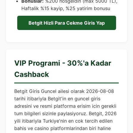
Bonuslar:
%200 hosgeldin (max 5000 TL),
Haftalik %15 kayip, %25 yatirim bonusu
Betgit Hizli Para Cekme Giris Yap
VIP Programi - 30%'a Kadar
Cashback
Betgit Giris Guncel ailesi olarak 2026-08-08
tarihi itibariyla Betgit'in en guncel giris
adresini ve resmi platforma erisim icin gerekli
tum bilgileri sizinle paylasiyoruz. Betgit, 2026
yili itibariyla Turkiye'nin en cok tercih edilen
bahis ve casino platformlarindan biri haline