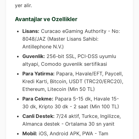
yer alir.
Avantajlar ve Ozellikler
Lisans:
Curacao eGaming Authority - No:
8048/JAZ (Master Lisans Sahibi:
Antillephone N.V.)
Guvenlik:
256-bit SSL, PCI-DSS uyumlu
altyapi, Comodo guvenlik sertifikasi
Para Yatirma:
Papara, Havale/EFT, Paycell,
Kredi Karti, Bitcoin, USDT (TRC20/ERC20),
Ethereum, Litecoin (Min 50 TL)
Para Cekme:
Papara 5-15 dk, Havale 15-
30 dk, Kripto 30 dk - 2 saat (Min 100 TL)
Canli Destek:
7/24 aktif, Turkce, Ingilizce,
Almanca destek - Ortalama 30 sn yanit
Mobil:
iOS, Android APK, PWA - Tam