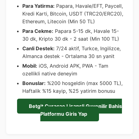
Para Yatirma:
Papara, Havale/EFT, Paycell,
Kredi Karti, Bitcoin, USDT (TRC20/ERC20),
Ethereum, Litecoin (Min 50 TL)
Para Cekme:
Papara 5-15 dk, Havale 15-
30 dk, Kripto 30 dk - 2 saat (Min 100 TL)
Canli Destek:
7/24 aktif, Turkce, Ingilizce,
Almanca destek - Ortalama 30 sn yanit
Mobil:
iOS, Android APK, PWA - Tam
ozellikli native deneyim
Bonuslar:
%200 hosgeldin (max 5000 TL),
Haftalik %15 kayip, %25 yatirim bonusu
Betgit Curacao Lisansli Guvenilir Bahis
Platformu Giris Yap