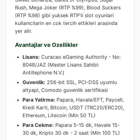
Rush, Mega Joker (RTP %99), Blood Suckers
(RTP %98) gibi yuksek RTP'li slot oyunlari
kullanicilarin en cok tercih ettikleri arasinda
yer alir.
Avantajlar ve Ozellikler
Lisans:
Curacao eGaming Authority - No:
8048/JAZ (Master Lisans Sahibi:
Antillephone N.V.)
Guvenlik:
256-bit SSL, PCI-DSS uyumlu
altyapi, Comodo guvenlik sertifikasi
Para Yatirma:
Papara, Havale/EFT, Paycell,
Kredi Karti, Bitcoin, USDT (TRC20/ERC20),
Ethereum, Litecoin (Min 50 TL)
Para Cekme:
Papara 5-15 dk, Havale 15-
30 dk, Kripto 30 dk - 2 saat (Min 100 TL)