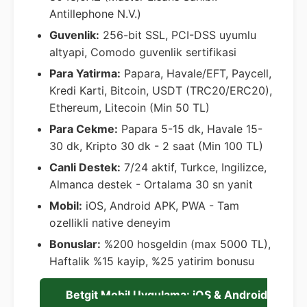
Antillephone N.V.)
Guvenlik:
256-bit SSL, PCI-DSS uyumlu
altyapi, Comodo guvenlik sertifikasi
Para Yatirma:
Papara, Havale/EFT, Paycell,
Kredi Karti, Bitcoin, USDT (TRC20/ERC20),
Ethereum, Litecoin (Min 50 TL)
Para Cekme:
Papara 5-15 dk, Havale 15-
30 dk, Kripto 30 dk - 2 saat (Min 100 TL)
Canli Destek:
7/24 aktif, Turkce, Ingilizce,
Almanca destek - Ortalama 30 sn yanit
Mobil:
iOS, Android APK, PWA - Tam
ozellikli native deneyim
Bonuslar:
%200 hosgeldin (max 5000 TL),
Haftalik %15 kayip, %25 yatirim bonusu
Betgit Mobil Uygulama: iOS & Android