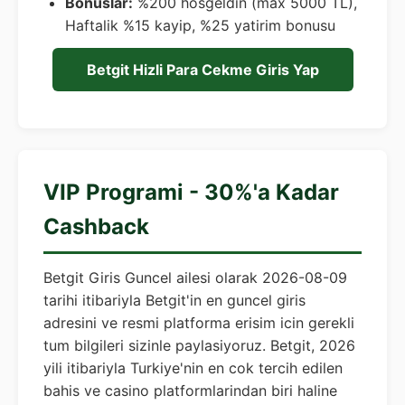
Bonuslar:
%200 hosgeldin (max 5000 TL),
Haftalik %15 kayip, %25 yatirim bonusu
Betgit Hizli Para Cekme Giris Yap
VIP Programi - 30%'a Kadar
Cashback
Betgit Giris Guncel ailesi olarak 2026-08-09
tarihi itibariyla Betgit'in en guncel giris
adresini ve resmi platforma erisim icin gerekli
tum bilgileri sizinle paylasiyoruz. Betgit, 2026
yili itibariyla Turkiye'nin en cok tercih edilen
bahis ve casino platformlarindan biri haline