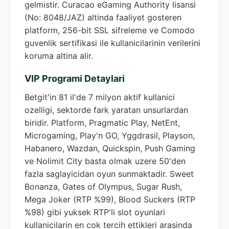
gelmistir. Curacao eGaming Authority lisansi
(No: 8048/JAZ) altinda faaliyet gosteren
platform, 256-bit SSL sifreleme ve Comodo
guvenlik sertifikasi ile kullanicilarinin verilerini
koruma altina alir.
VIP Programi Detaylari
Betgit'in 81 il'de 7 milyon aktif kullanici
ozelligi, sektorde fark yaratan unsurlardan
biridir. Platform, Pragmatic Play, NetEnt,
Microgaming, Play'n GO, Yggdrasil, Playson,
Habanero, Wazdan, Quickspin, Push Gaming
ve Nolimit City basta olmak uzere 50'den
fazla saglayicidan oyun sunmaktadir. Sweet
Bonanza, Gates of Olympus, Sugar Rush,
Mega Joker (RTP %99), Blood Suckers (RTP
%98) gibi yuksek RTP'li slot oyunlari
kullanicilarin en cok tercih ettikleri arasinda