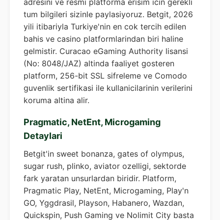
adresini ve resmi platforma erisim icin gerekli
tum bilgileri sizinle paylasiyoruz. Betgit, 2026
yili itibariyla Turkiye'nin en cok tercih edilen
bahis ve casino platformlarindan biri haline
gelmistir. Curacao eGaming Authority lisansi
(No: 8048/JAZ) altinda faaliyet gosteren
platform, 256-bit SSL sifreleme ve Comodo
guvenlik sertifikasi ile kullanicilarinin verilerini
koruma altina alir.
Pragmatic, NetEnt, Microgaming
Detaylari
Betgit'in sweet bonanza, gates of olympus,
sugar rush, plinko, aviator ozelligi, sektorde
fark yaratan unsurlardan biridir. Platform,
Pragmatic Play, NetEnt, Microgaming, Play'n
GO, Yggdrasil, Playson, Habanero, Wazdan,
Quickspin, Push Gaming ve Nolimit City basta