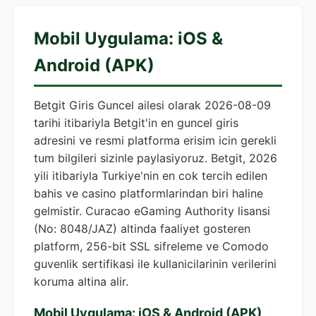
Mobil Uygulama: iOS &
Android (APK)
Betgit Giris Guncel ailesi olarak 2026-08-09
tarihi itibariyla Betgit'in en guncel giris
adresini ve resmi platforma erisim icin gerekli
tum bilgileri sizinle paylasiyoruz. Betgit, 2026
yili itibariyla Turkiye'nin en cok tercih edilen
bahis ve casino platformlarindan biri haline
gelmistir. Curacao eGaming Authority lisansi
(No: 8048/JAZ) altinda faaliyet gosteren
platform, 256-bit SSL sifreleme ve Comodo
guvenlik sertifikasi ile kullanicilarinin verilerini
koruma altina alir.
Mobil Uygulama: iOS & Android (APK)