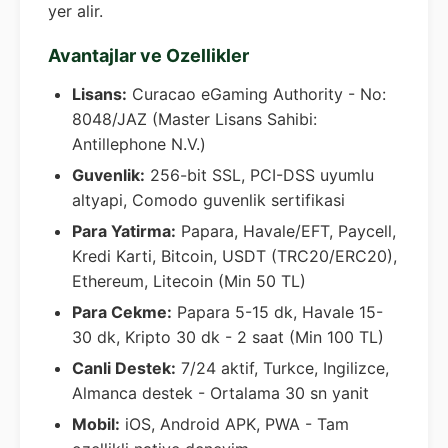
yer alir.
Avantajlar ve Ozellikler
Lisans:
Curacao eGaming Authority - No:
8048/JAZ (Master Lisans Sahibi:
Antillephone N.V.)
Guvenlik:
256-bit SSL, PCI-DSS uyumlu
altyapi, Comodo guvenlik sertifikasi
Para Yatirma:
Papara, Havale/EFT, Paycell,
Kredi Karti, Bitcoin, USDT (TRC20/ERC20),
Ethereum, Litecoin (Min 50 TL)
Para Cekme:
Papara 5-15 dk, Havale 15-
30 dk, Kripto 30 dk - 2 saat (Min 100 TL)
Canli Destek:
7/24 aktif, Turkce, Ingilizce,
Almanca destek - Ortalama 30 sn yanit
Mobil:
iOS, Android APK, PWA - Tam