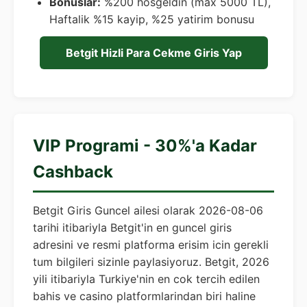
Bonuslar:
%200 hosgeldin (max 5000 TL),
Haftalik %15 kayip, %25 yatirim bonusu
Betgit Hizli Para Cekme Giris Yap
VIP Programi - 30%'a Kadar
Cashback
Betgit Giris Guncel ailesi olarak 2026-08-06
tarihi itibariyla Betgit'in en guncel giris
adresini ve resmi platforma erisim icin gerekli
tum bilgileri sizinle paylasiyoruz. Betgit, 2026
yili itibariyla Turkiye'nin en cok tercih edilen
bahis ve casino platformlarindan biri haline