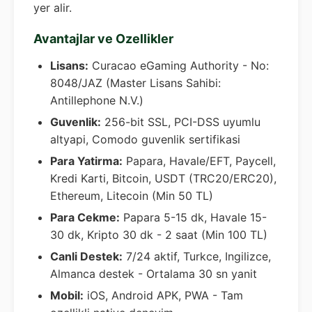
yer alir.
Avantajlar ve Ozellikler
Lisans:
Curacao eGaming Authority - No:
8048/JAZ (Master Lisans Sahibi:
Antillephone N.V.)
Guvenlik:
256-bit SSL, PCI-DSS uyumlu
altyapi, Comodo guvenlik sertifikasi
Para Yatirma:
Papara, Havale/EFT, Paycell,
Kredi Karti, Bitcoin, USDT (TRC20/ERC20),
Ethereum, Litecoin (Min 50 TL)
Para Cekme:
Papara 5-15 dk, Havale 15-
30 dk, Kripto 30 dk - 2 saat (Min 100 TL)
Canli Destek:
7/24 aktif, Turkce, Ingilizce,
Almanca destek - Ortalama 30 sn yanit
Mobil:
iOS, Android APK, PWA - Tam