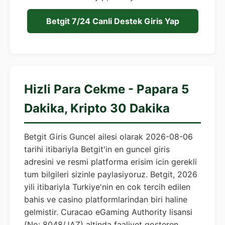
Betgit 7/24 Canli Destek Giris Yap
Hizli Para Cekme - Papara 5
Dakika, Kripto 30 Dakika
Betgit Giris Guncel ailesi olarak 2026-08-06
tarihi itibariyla Betgit'in en guncel giris
adresini ve resmi platforma erisim icin gerekli
tum bilgileri sizinle paylasiyoruz. Betgit, 2026
yili itibariyla Turkiye'nin en cok tercih edilen
bahis ve casino platformlarindan biri haline
gelmistir. Curacao eGaming Authority lisansi
(No: 8048/JAZ) altinda faaliyet gosteren