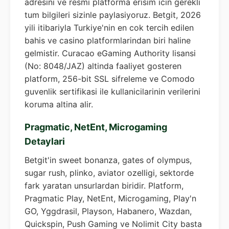
adresini ve resmi platforma erisim icin gerekli
tum bilgileri sizinle paylasiyoruz. Betgit, 2026
yili itibariyla Turkiye'nin en cok tercih edilen
bahis ve casino platformlarindan biri haline
gelmistir. Curacao eGaming Authority lisansi
(No: 8048/JAZ) altinda faaliyet gosteren
platform, 256-bit SSL sifreleme ve Comodo
guvenlik sertifikasi ile kullanicilarinin verilerini
koruma altina alir.
Pragmatic, NetEnt, Microgaming
Detaylari
Betgit'in sweet bonanza, gates of olympus,
sugar rush, plinko, aviator ozelligi, sektorde
fark yaratan unsurlardan biridir. Platform,
Pragmatic Play, NetEnt, Microgaming, Play'n
GO, Yggdrasil, Playson, Habanero, Wazdan,
Quickspin, Push Gaming ve Nolimit City basta