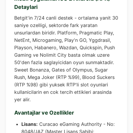
Detaylari
Betgit'in 7/24 canli destek - ortalama yanit 30
saniye ozelligi, sektorde fark yaratan
unsurlardan biridir. Platform, Pragmatic Play,
NetEnt, Microgaming, Play'n GO, Yggdrasil,
Playson, Habanero, Wazdan, Quickspin, Push
Gaming ve Nolimit City basta olmak uzere
50'den fazla saglayicidan oyun sunmaktadir.
Sweet Bonanza, Gates of Olympus, Sugar
Rush, Mega Joker (RTP %99), Blood Suckers
(RTP %98) gibi yuksek RTP'li slot oyunlari
kullanicilarin en cok tercih ettikleri arasinda
yer alir.
Avantajlar ve Ozellikler
Lisans:
Curacao eGaming Authority - No:
8048/JAZ (Master Lisans Sahibi: