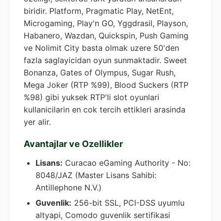
biridir. Platform, Pragmatic Play, NetEnt,
Microgaming, Play'n GO, Yggdrasil, Playson,
Habanero, Wazdan, Quickspin, Push Gaming
ve Nolimit City basta olmak uzere 50'den
fazla saglayicidan oyun sunmaktadir. Sweet
Bonanza, Gates of Olympus, Sugar Rush,
Mega Joker (RTP %99), Blood Suckers (RTP
%98) gibi yuksek RTP'li slot oyunlari
kullanicilarin en cok tercih ettikleri arasinda
yer alir.
Avantajlar ve Ozellikler
Lisans:
Curacao eGaming Authority - No:
8048/JAZ (Master Lisans Sahibi:
Antillephone N.V.)
Guvenlik:
256-bit SSL, PCI-DSS uyumlu
altyapi, Comodo guvenlik sertifikasi