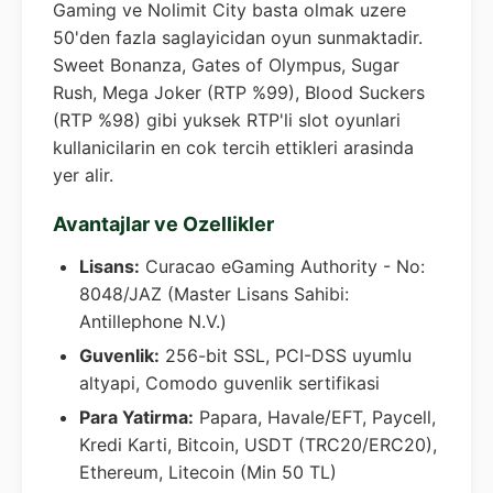
Gaming ve Nolimit City basta olmak uzere
50'den fazla saglayicidan oyun sunmaktadir.
Sweet Bonanza, Gates of Olympus, Sugar
Rush, Mega Joker (RTP %99), Blood Suckers
(RTP %98) gibi yuksek RTP'li slot oyunlari
kullanicilarin en cok tercih ettikleri arasinda
yer alir.
Avantajlar ve Ozellikler
Lisans:
Curacao eGaming Authority - No:
8048/JAZ (Master Lisans Sahibi:
Antillephone N.V.)
Guvenlik:
256-bit SSL, PCI-DSS uyumlu
altyapi, Comodo guvenlik sertifikasi
Para Yatirma:
Papara, Havale/EFT, Paycell,
Kredi Karti, Bitcoin, USDT (TRC20/ERC20),
Ethereum, Litecoin (Min 50 TL)