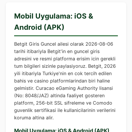
Mobil Uygulama: iOS &
Android (APK)
Betgit Giris Guncel ailesi olarak 2026-08-06
tarihi itibariyla Betgit'in en guncel giris
adresini ve resmi platforma erisim icin gerekli
tum bilgileri sizinle paylasiyoruz. Betgit, 2026
yili itibariyla Turkiye'nin en cok tercih edilen
bahis ve casino platformlarindan biri haline
gelmistir. Curacao eGaming Authority lisansi
(No: 8048/JAZ) altinda faaliyet gosteren
platform, 256-bit SSL sifreleme ve Comodo
guvenlik sertifikasi ile kullanicilarinin verilerini
koruma altina alir.
Mobil Uygulama: iOS & Android (APK)