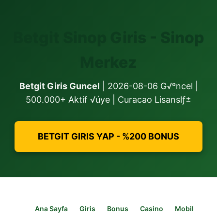
Betgit Sinop Giris - Sinop
Merkez
Betgit Giris Guncel
| 2026-08-06 G√ºncel |
500.000+ Aktif √úye | Curacao Lisanslƒ±
BETGIT GIRIS YAP - %200 BONUS
Ana Sayfa
Giris
Bonus
Casino
Mobil