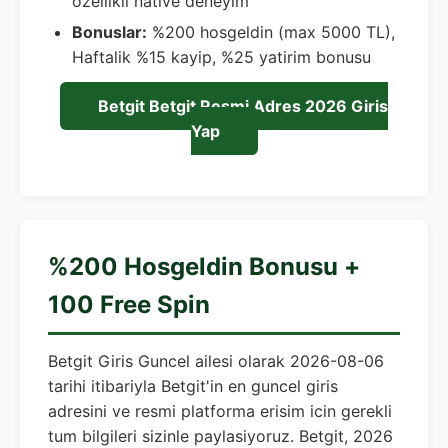
ozellikli native deneyim
Bonuslar:
%200 hosgeldin (max 5000 TL),
Haftalik %15 kayip, %25 yatirim bonusu
Betgit Betgit Resmi Adres 2026 Giris
Yap
%200 Hosgeldin Bonusu +
100 Free Spin
Betgit Giris Guncel ailesi olarak 2026-08-06
tarihi itibariyla Betgit'in en guncel giris
adresini ve resmi platforma erisim icin gerekli
tum bilgileri sizinle paylasiyoruz. Betgit, 2026