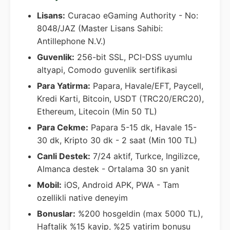
Lisans:
Curacao eGaming Authority - No:
8048/JAZ (Master Lisans Sahibi:
Antillephone N.V.)
Guvenlik:
256-bit SSL, PCI-DSS uyumlu
altyapi, Comodo guvenlik sertifikasi
Para Yatirma:
Papara, Havale/EFT, Paycell,
Kredi Karti, Bitcoin, USDT (TRC20/ERC20),
Ethereum, Litecoin (Min 50 TL)
Para Cekme:
Papara 5-15 dk, Havale 15-
30 dk, Kripto 30 dk - 2 saat (Min 100 TL)
Canli Destek:
7/24 aktif, Turkce, Ingilizce,
Almanca destek - Ortalama 30 sn yanit
Mobil:
iOS, Android APK, PWA - Tam
ozellikli native deneyim
Bonuslar:
%200 hosgeldin (max 5000 TL),
Haftalik %15 kayip, %25 yatirim bonusu