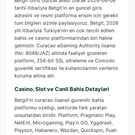
Betgit Giris Guncel ailesi olarak 2026-08-06
tarihi itibariyla Betgit'in en guncel giris
adresini ve resmi platforma erisim icin gerekli
tum bilgileri sizinle paylasiyoruz. Betgit, 2026
yili itibariyla Turkiye'nin en cok tercih edilen
bahis ve casino platformlarindan biri haline
gelmistir. Curacao eGaming Authority lisansi
(No: 8048/JAZ) altinda faaliyet gosteren
platform, 256-bit SSL sifreleme ve Comodo
guvenlik sertifikasi ile kullanicilarinin verilerini
koruma altina alir.
Casino, Slot ve Canli Bahis Detaylari
Betgit'in curacao lisansli guvenilir bahis
platformu ozelligi, sektorde fark yaratan
unsurlardan biridir. Platform, Pragmatic Play,
NetEnt, Microgaming, Play'n GO, Yggdrasil,
Playson, Habanero, Wazdan, Quickspin, Push