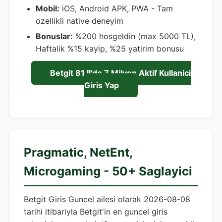
Mobil:
iOS, Android APK, PWA - Tam
ozellikli native deneyim
Bonuslar:
%200 hosgeldin (max 5000 TL),
Haftalik %15 kayip, %25 yatirim bonusu
Betgit 81 Il'de 7 Milyon Aktif Kullanici
Giris Yap
Pragmatic, NetEnt,
Microgaming - 50+ Saglayici
Betgit Giris Guncel ailesi olarak 2026-08-08
tarihi itibariyla Betgit'in en guncel giris