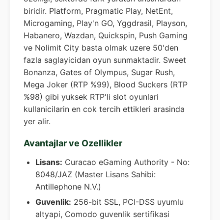
biridir. Platform, Pragmatic Play, NetEnt,
Microgaming, Play'n GO, Yggdrasil, Playson,
Habanero, Wazdan, Quickspin, Push Gaming
ve Nolimit City basta olmak uzere 50'den
fazla saglayicidan oyun sunmaktadir. Sweet
Bonanza, Gates of Olympus, Sugar Rush,
Mega Joker (RTP %99), Blood Suckers (RTP
%98) gibi yuksek RTP'li slot oyunlari
kullanicilarin en cok tercih ettikleri arasinda
yer alir.
Avantajlar ve Ozellikler
Lisans:
Curacao eGaming Authority - No:
8048/JAZ (Master Lisans Sahibi:
Antillephone N.V.)
Guvenlik:
256-bit SSL, PCI-DSS uyumlu
altyapi, Comodo guvenlik sertifikasi