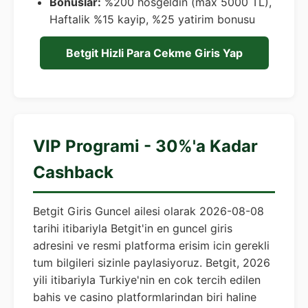
Bonuslar:
%200 hosgeldin (max 5000 TL),
Haftalik %15 kayip, %25 yatirim bonusu
Betgit Hizli Para Cekme Giris Yap
VIP Programi - 30%'a Kadar
Cashback
Betgit Giris Guncel ailesi olarak 2026-08-08
tarihi itibariyla Betgit'in en guncel giris
adresini ve resmi platforma erisim icin gerekli
tum bilgileri sizinle paylasiyoruz. Betgit, 2026
yili itibariyla Turkiye'nin en cok tercih edilen
bahis ve casino platformlarindan biri haline