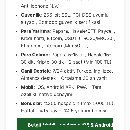
Antillephone N.V.)
Guvenlik:
256-bit SSL, PCI-DSS uyumlu
altyapi, Comodo guvenlik sertifikasi
Para Yatirma:
Papara, Havale/EFT, Paycell,
Kredi Karti, Bitcoin, USDT (TRC20/ERC20),
Ethereum, Litecoin (Min 50 TL)
Para Cekme:
Papara 5-15 dk, Havale 15-
30 dk, Kripto 30 dk - 2 saat (Min 100 TL)
Canli Destek:
7/24 aktif, Turkce, Ingilizce,
Almanca destek - Ortalama 30 sn yanit
Mobil:
iOS, Android APK, PWA - Tam
ozellikli native deneyim
Bonuslar:
%200 hosgeldin (max 5000 TL),
Haftalik %15 kayip, %25 yatirim bonusu
Betgit Mobil Uygulama: iOS & Android