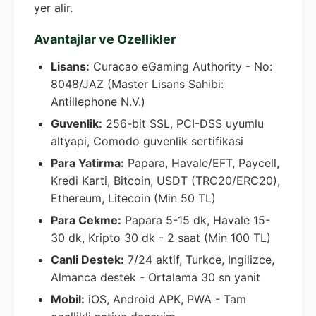
yer alir.
Avantajlar ve Ozellikler
Lisans:
Curacao eGaming Authority - No:
8048/JAZ (Master Lisans Sahibi:
Antillephone N.V.)
Guvenlik:
256-bit SSL, PCI-DSS uyumlu
altyapi, Comodo guvenlik sertifikasi
Para Yatirma:
Papara, Havale/EFT, Paycell,
Kredi Karti, Bitcoin, USDT (TRC20/ERC20),
Ethereum, Litecoin (Min 50 TL)
Para Cekme:
Papara 5-15 dk, Havale 15-
30 dk, Kripto 30 dk - 2 saat (Min 100 TL)
Canli Destek:
7/24 aktif, Turkce, Ingilizce,
Almanca destek - Ortalama 30 sn yanit
Mobil:
iOS, Android APK, PWA - Tam