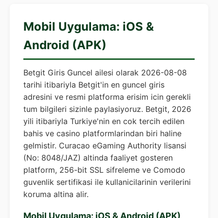
Mobil Uygulama: iOS &
Android (APK)
Betgit Giris Guncel ailesi olarak 2026-08-08
tarihi itibariyla Betgit'in en guncel giris
adresini ve resmi platforma erisim icin gerekli
tum bilgileri sizinle paylasiyoruz. Betgit, 2026
yili itibariyla Turkiye'nin en cok tercih edilen
bahis ve casino platformlarindan biri haline
gelmistir. Curacao eGaming Authority lisansi
(No: 8048/JAZ) altinda faaliyet gosteren
platform, 256-bit SSL sifreleme ve Comodo
guvenlik sertifikasi ile kullanicilarinin verilerini
koruma altina alir.
Mobil Uygulama: iOS & Android (APK)