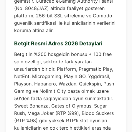
gelmistir. Curacao eGaming Authority lisansi
(No: 8048/JAZ) altinda faaliyet gosteren
platform, 256-bit SSL sifreleme ve Comodo
guvenlik sertifikasi ile kullanicilarinin verilerini
koruma altina alir.
Betgit Resmi Adres 2026 Detaylari
Betgit'in %200 hosgeldin bonusu + 100 free
spin ozelligi, sektorde fark yaratan
unsurlardan biridir. Platform, Pragmatic Play,
NetEnt, Microgaming, Play'n GO, Yggdrasil,
Playson, Habanero, Wazdan, Quickspin, Push
Gaming ve Nolimit City basta olmak uzere
50'den fazla saglayicidan oyun sunmaktadir.
Sweet Bonanza, Gates of Olympus, Sugar
Rush, Mega Joker (RTP %99), Blood Suckers
(RTP %98) gibi yuksek RTP'li slot oyunlari
kullanicilarin en cok tercih ettikleri arasinda