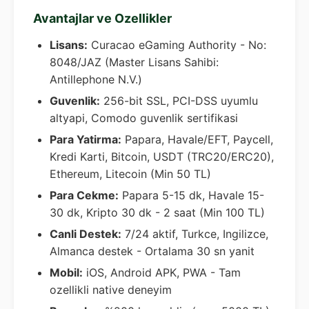
Avantajlar ve Ozellikler
Lisans:
Curacao eGaming Authority - No:
8048/JAZ (Master Lisans Sahibi:
Antillephone N.V.)
Guvenlik:
256-bit SSL, PCI-DSS uyumlu
altyapi, Comodo guvenlik sertifikasi
Para Yatirma:
Papara, Havale/EFT, Paycell,
Kredi Karti, Bitcoin, USDT (TRC20/ERC20),
Ethereum, Litecoin (Min 50 TL)
Para Cekme:
Papara 5-15 dk, Havale 15-
30 dk, Kripto 30 dk - 2 saat (Min 100 TL)
Canli Destek:
7/24 aktif, Turkce, Ingilizce,
Almanca destek - Ortalama 30 sn yanit
Mobil:
iOS, Android APK, PWA - Tam
ozellikli native deneyim