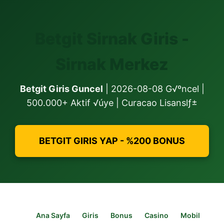
Betgit Sirnak Giris -
Sirnak Merkez
Betgit Giris Guncel
| 2026-08-08 G√ºncel |
500.000+ Aktif √úye | Curacao Lisanslƒ±
BETGIT GIRIS YAP - %200 BONUS
Ana Sayfa
Giris
Bonus
Casino
Mobil