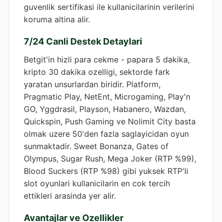
guvenlik sertifikasi ile kullanicilarinin verilerini
koruma altina alir.
7/24 Canli Destek Detaylari
Betgit'in hizli para cekme - papara 5 dakika,
kripto 30 dakika ozelligi, sektorde fark
yaratan unsurlardan biridir. Platform,
Pragmatic Play, NetEnt, Microgaming, Play'n
GO, Yggdrasil, Playson, Habanero, Wazdan,
Quickspin, Push Gaming ve Nolimit City basta
olmak uzere 50'den fazla saglayicidan oyun
sunmaktadir. Sweet Bonanza, Gates of
Olympus, Sugar Rush, Mega Joker (RTP %99),
Blood Suckers (RTP %98) gibi yuksek RTP'li
slot oyunlari kullanicilarin en cok tercih
ettikleri arasinda yer alir.
Avantajlar ve Ozellikler