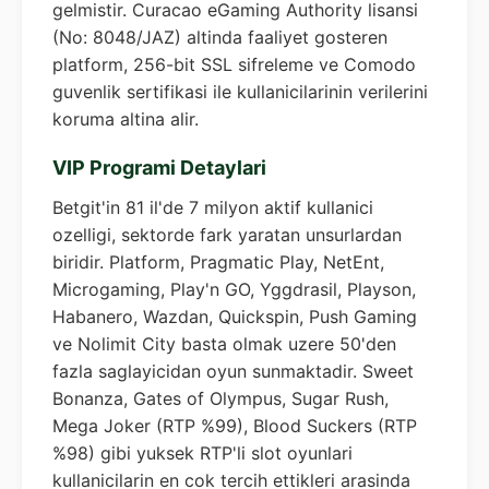
gelmistir. Curacao eGaming Authority lisansi
(No: 8048/JAZ) altinda faaliyet gosteren
platform, 256-bit SSL sifreleme ve Comodo
guvenlik sertifikasi ile kullanicilarinin verilerini
koruma altina alir.
VIP Programi Detaylari
Betgit'in 81 il'de 7 milyon aktif kullanici
ozelligi, sektorde fark yaratan unsurlardan
biridir. Platform, Pragmatic Play, NetEnt,
Microgaming, Play'n GO, Yggdrasil, Playson,
Habanero, Wazdan, Quickspin, Push Gaming
ve Nolimit City basta olmak uzere 50'den
fazla saglayicidan oyun sunmaktadir. Sweet
Bonanza, Gates of Olympus, Sugar Rush,
Mega Joker (RTP %99), Blood Suckers (RTP
%98) gibi yuksek RTP'li slot oyunlari
kullanicilarin en cok tercih ettikleri arasinda