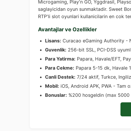
Microgaming, Play'n GO, Yggdrasil, Plays
saglayicidan oyun sunmaktadir. Sweet Bo
RTP'li slot oyunlari kullanicilarin en cok ter
Avantajlar ve Ozellikler
Lisans:
Curacao eGaming Authority - No
Guvenlik:
256-bit SSL, PCI-DSS uyumlu
Para Yatirma:
Papara, Havale/EFT, Payc
Para Cekme:
Papara 5-15 dk, Havale 1
Canli Destek:
7/24 aktif, Turkce, Ingil
Mobil:
iOS, Android APK, PWA - Tam oze
Bonuslar:
%200 hosgeldin (max 5000 T