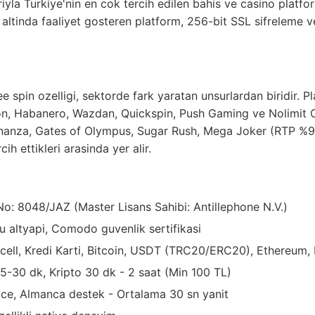
ariyla Turkiye'nin en cok tercih edilen bahis ve casino platfo
altinda faaliyet gosteren platform, 256-bit SSL sifreleme v
 spin ozelligi, sektorde fark yaratan unsurlardan biridir. P
on, Habanero, Wazdan, Quickspin, Push Gaming ve Nolimit C
nanza, Gates of Olympus, Sugar Rush, Mega Joker (RTP %9
cih ettikleri arasinda yer alir.
: 8048/JAZ (Master Lisans Sahibi: Antillephone N.V.)
 altyapi, Comodo guvenlik sertifikasi
ell, Kredi Karti, Bitcoin, USDT (TRC20/ERC20), Ethereum, 
5-30 dk, Kripto 30 dk - 2 saat (Min 100 TL)
izce, Almanca destek - Ortalama 30 sn yanit