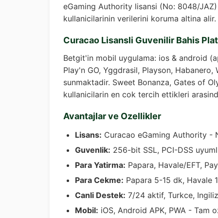
eGaming Authority lisansi (No: 8048/JAZ) 
kullanicilarinin verilerini koruma altina alir.
Curacao Lisansli Guvenilir Bahis Pla
Betgit'in mobil uygulama: ios & android (a
Play'n GO, Yggdrasil, Playson, Habanero,
sunmaktadir. Sweet Bonanza, Gates of Oly
kullanicilarin en cok tercih ettikleri arasind
Avantajlar ve Ozellikler
Lisans:
Curacao eGaming Authority - No
Guvenlik:
256-bit SSL, PCI-DSS uyumlu
Para Yatirma:
Papara, Havale/EFT, Payc
Para Cekme:
Papara 5-15 dk, Havale 1
Canli Destek:
7/24 aktif, Turkce, Ingil
Mobil:
iOS, Android APK, PWA - Tam oze