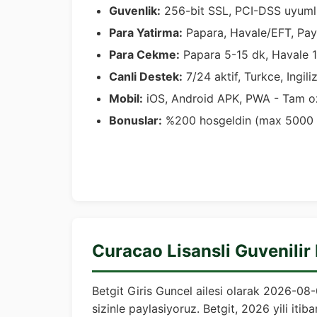
Guvenlik:
256-bit SSL, PCI-DSS uyumlu
Para Yatirma:
Papara, Havale/EFT, Payc
Para Cekme:
Papara 5-15 dk, Havale 1
Canli Destek:
7/24 aktif, Turkce, Ingil
Mobil:
iOS, Android APK, PWA - Tam oze
Bonuslar:
%200 hosgeldin (max 5000 T
Curacao Lisansli Guvenilir
Betgit Giris Guncel ailesi olarak 2026-08-06
sizinle paylasiyoruz. Betgit, 2026 yili itib