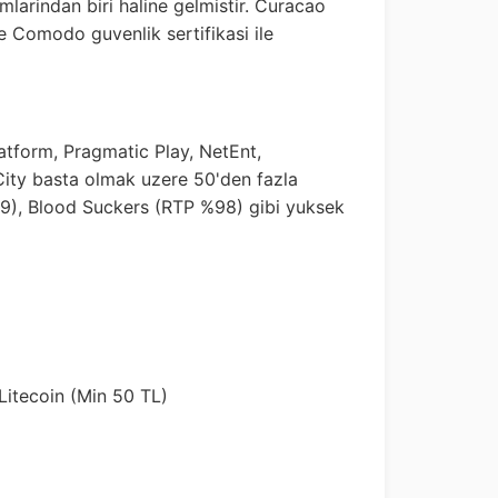
rmlarindan biri haline gelmistir. Curacao
e Comodo guvenlik sertifikasi ile
latform, Pragmatic Play, NetEnt,
ity basta olmak uzere 50'den fazla
9), Blood Suckers (RTP %98) gibi yuksek
Litecoin (Min 50 TL)