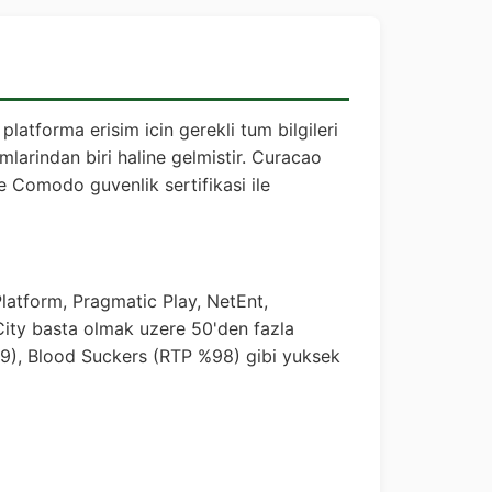
 platforma erisim icin gerekli tum bilgileri
rmlarindan biri haline gelmistir. Curacao
e Comodo guvenlik sertifikasi ile
 Platform, Pragmatic Play, NetEnt,
ity basta olmak uzere 50'den fazla
9), Blood Suckers (RTP %98) gibi yuksek