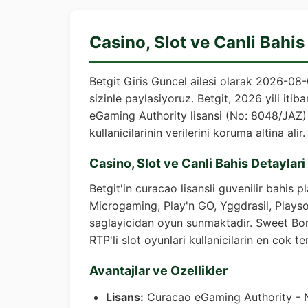
Casino, Slot ve Canli Bahi
Betgit Giris Guncel ailesi olarak 2026-08-06
sizinle paylasiyoruz. Betgit, 2026 yili itib
eGaming Authority lisansi (No: 8048/JAZ) 
kullanicilarinin verilerini koruma altina alir.
Casino, Slot ve Canli Bahis Detaylari
Betgit'in curacao lisansli guvenilir bahis 
Microgaming, Play'n GO, Yggdrasil, Plays
saglayicidan oyun sunmaktadir. Sweet Bo
RTP'li slot oyunlari kullanicilarin en cok ter
Avantajlar ve Ozellikler
Lisans:
Curacao eGaming Authority - No