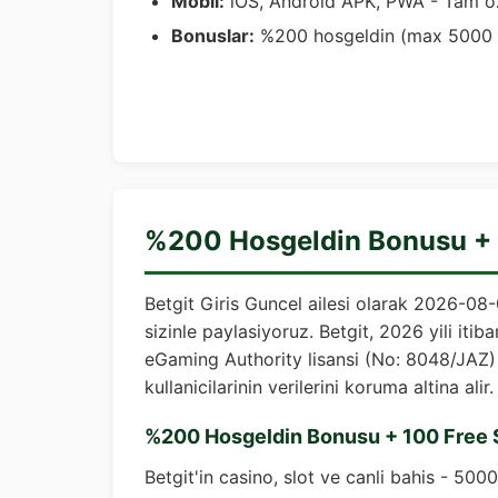
Mobil:
iOS, Android APK, PWA - Tam oze
Bonuslar:
%200 hosgeldin (max 5000 T
%200 Hosgeldin Bonusu + 
Betgit Giris Guncel ailesi olarak 2026-08-06
sizinle paylasiyoruz. Betgit, 2026 yili itib
eGaming Authority lisansi (No: 8048/JAZ) 
kullanicilarinin verilerini koruma altina alir.
%200 Hosgeldin Bonusu + 100 Free S
Betgit'in casino, slot ve canli bahis - 500