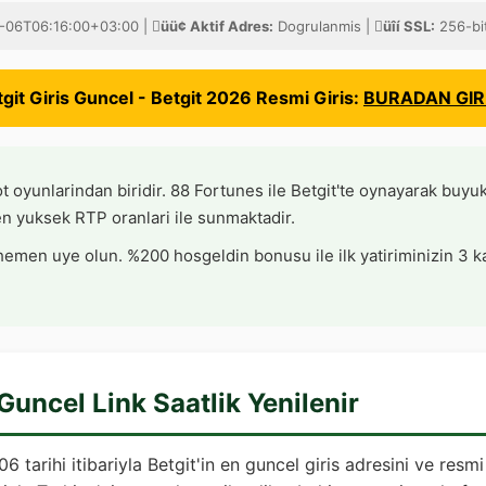
06T06:16:00+03:00 |
üü¢ Aktif Adres:
Dogrulanmis |
üîí SSL:
256-bi
it Giris Guncel - Betgit 2026 Resmi Giris:
BURADAN GIRI
t oyunlarindan biridir. 88 Fortunes ile Betgit'te oynayarak buyuk
en yuksek RTP oranlari ile sunmaktadir.
emen uye olun. %200 hosgeldin bonusu ile ilk yatiriminizin 3 k
Guncel Link Saatlik Yenilenir
 tarihi itibariyla Betgit'in en guncel giris adresini ve resmi