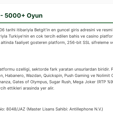
s - 5000+ Oyun
 tarihi itibariyla Betgit'in en guncel giris adresini ve resmi
ariyla Turkiye'nin en cok tercih edilen bahis ve casino platfo
altinda faaliyet gosteren platform, 256-bit SSL sifreleme v
platformu ozelligi, sektorde fark yaratan unsurlardan biridir.
on, Habanero, Wazdan, Quickspin, Push Gaming ve Nolimit C
nanza, Gates of Olympus, Sugar Rush, Mega Joker (RTP %9
cih ettikleri arasinda yer alir.
: 8048/JAZ (Master Lisans Sahibi: Antillephone N.V.)