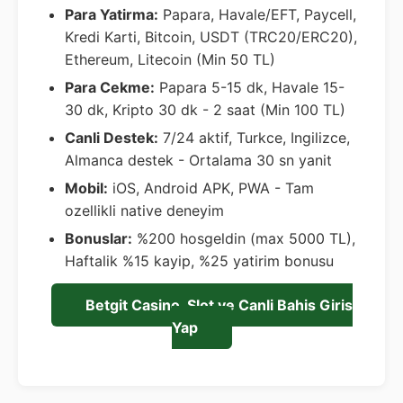
Para Yatirma:
Papara, Havale/EFT, Paycell,
Kredi Karti, Bitcoin, USDT (TRC20/ERC20),
Ethereum, Litecoin (Min 50 TL)
Para Cekme:
Papara 5-15 dk, Havale 15-
30 dk, Kripto 30 dk - 2 saat (Min 100 TL)
Canli Destek:
7/24 aktif, Turkce, Ingilizce,
Almanca destek - Ortalama 30 sn yanit
Mobil:
iOS, Android APK, PWA - Tam
ozellikli native deneyim
Bonuslar:
%200 hosgeldin (max 5000 TL),
Haftalik %15 kayip, %25 yatirim bonusu
Betgit Casino, Slot ve Canli Bahis Giris
Yap