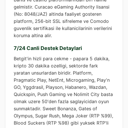
gelmistir. Curacao eGaming Authority lisansi
(No: 8048/JAZ) altinda faaliyet gosteren
platform, 256-bit SSL sifreleme ve Comodo
guvenlik sertifikasi ile kullanicilarinin verilerini
koruma altina alir.
7/24 Canli Destek Detaylari
Betgit'in hizli para cekme - papara 5 dakika,
kripto 30 dakika ozelligi, sektorde fark
yaratan unsurlardan biridir. Platform,
Pragmatic Play, NetEnt, Microgaming, Play'n
GO, Yggdrasil, Playson, Habanero, Wazdan,
Quickspin, Push Gaming ve Nolimit City basta
olmak uzere 50'den fazla saglayicidan oyun
sunmaktadir. Sweet Bonanza, Gates of
Olympus, Sugar Rush, Mega Joker (RTP %99),
Blood Suckers (RTP %98) gibi yuksek RTP'li