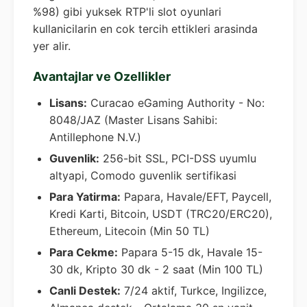
%98) gibi yuksek RTP'li slot oyunlari
kullanicilarin en cok tercih ettikleri arasinda
yer alir.
Avantajlar ve Ozellikler
Lisans:
Curacao eGaming Authority - No:
8048/JAZ (Master Lisans Sahibi:
Antillephone N.V.)
Guvenlik:
256-bit SSL, PCI-DSS uyumlu
altyapi, Comodo guvenlik sertifikasi
Para Yatirma:
Papara, Havale/EFT, Paycell,
Kredi Karti, Bitcoin, USDT (TRC20/ERC20),
Ethereum, Litecoin (Min 50 TL)
Para Cekme:
Papara 5-15 dk, Havale 15-
30 dk, Kripto 30 dk - 2 saat (Min 100 TL)
Canli Destek:
7/24 aktif, Turkce, Ingilizce,