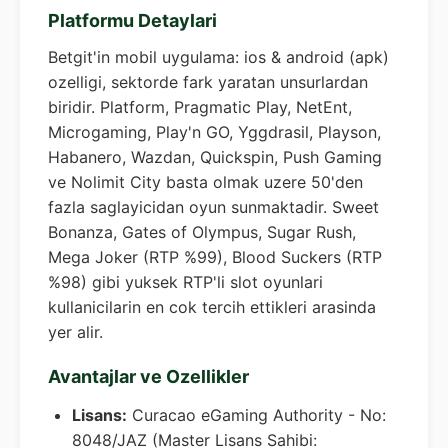
Platformu Detaylari
Betgit'in mobil uygulama: ios & android (apk)
ozelligi, sektorde fark yaratan unsurlardan
biridir. Platform, Pragmatic Play, NetEnt,
Microgaming, Play'n GO, Yggdrasil, Playson,
Habanero, Wazdan, Quickspin, Push Gaming
ve Nolimit City basta olmak uzere 50'den
fazla saglayicidan oyun sunmaktadir. Sweet
Bonanza, Gates of Olympus, Sugar Rush,
Mega Joker (RTP %99), Blood Suckers (RTP
%98) gibi yuksek RTP'li slot oyunlari
kullanicilarin en cok tercih ettikleri arasinda
yer alir.
Avantajlar ve Ozellikler
Lisans:
Curacao eGaming Authority - No:
8048/JAZ (Master Lisans Sahibi: