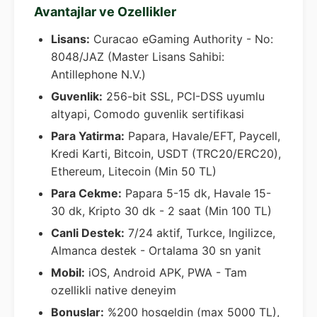
Avantajlar ve Ozellikler
Lisans:
Curacao eGaming Authority - No:
8048/JAZ (Master Lisans Sahibi:
Antillephone N.V.)
Guvenlik:
256-bit SSL, PCI-DSS uyumlu
altyapi, Comodo guvenlik sertifikasi
Para Yatirma:
Papara, Havale/EFT, Paycell,
Kredi Karti, Bitcoin, USDT (TRC20/ERC20),
Ethereum, Litecoin (Min 50 TL)
Para Cekme:
Papara 5-15 dk, Havale 15-
30 dk, Kripto 30 dk - 2 saat (Min 100 TL)
Canli Destek:
7/24 aktif, Turkce, Ingilizce,
Almanca destek - Ortalama 30 sn yanit
Mobil:
iOS, Android APK, PWA - Tam
ozellikli native deneyim
Bonuslar:
%200 hosgeldin (max 5000 TL),