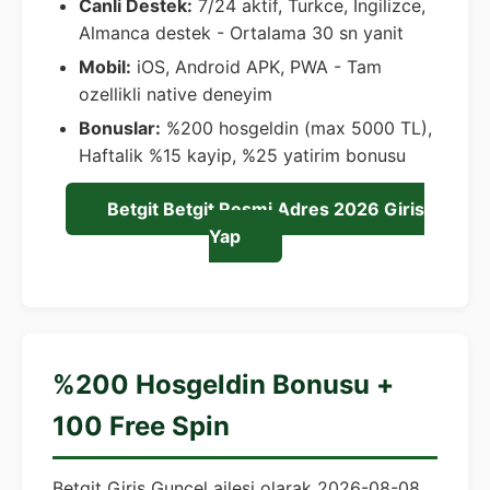
Canli Destek:
7/24 aktif, Turkce, Ingilizce,
Almanca destek - Ortalama 30 sn yanit
Mobil:
iOS, Android APK, PWA - Tam
ozellikli native deneyim
Bonuslar:
%200 hosgeldin (max 5000 TL),
Haftalik %15 kayip, %25 yatirim bonusu
Betgit Betgit Resmi Adres 2026 Giris
Yap
%200 Hosgeldin Bonusu +
100 Free Spin
Betgit Giris Guncel ailesi olarak 2026-08-08