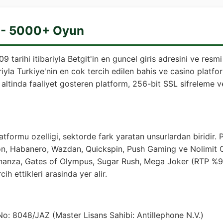
s - 5000+ Oyun
 tarihi itibariyla Betgit'in en guncel giris adresini ve resmi
ariyla Turkiye'nin en cok tercih edilen bahis ve casino platfo
altinda faaliyet gosteren platform, 256-bit SSL sifreleme v
platformu ozelligi, sektorde fark yaratan unsurlardan biridir.
on, Habanero, Wazdan, Quickspin, Push Gaming ve Nolimit C
nanza, Gates of Olympus, Sugar Rush, Mega Joker (RTP %9
cih ettikleri arasinda yer alir.
: 8048/JAZ (Master Lisans Sahibi: Antillephone N.V.)