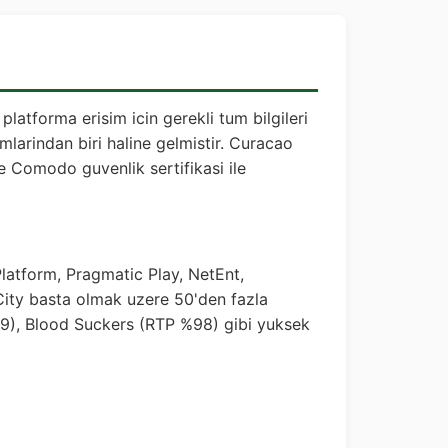
 platforma erisim icin gerekli tum bilgileri
rmlarindan biri haline gelmistir. Curacao
e Comodo guvenlik sertifikasi ile
 Platform, Pragmatic Play, NetEnt,
ity basta olmak uzere 50'den fazla
9), Blood Suckers (RTP %98) gibi yuksek