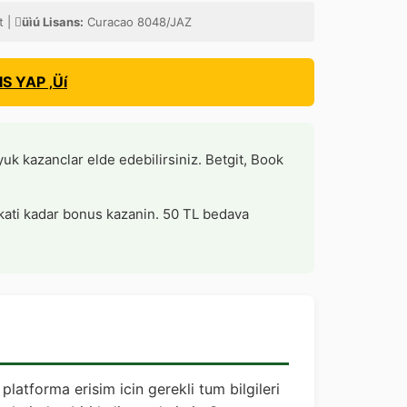
t |
üìú Lisans:
Curacao 8048/JAZ
S YAP ‚Üí
yuk kazanclar elde edebilirsiniz. Betgit, Book
kati kadar bonus kazanin. 50 TL bedava
 platforma erisim icin gerekli tum bilgileri