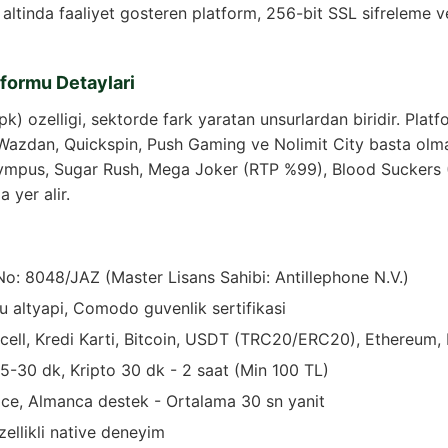
altinda faaliyet gosteren platform, 256-bit SSL sifreleme v
tformu Detaylari
pk) ozelligi, sektorde fark yaratan unsurlardan biridir. Pla
 Wazdan, Quickspin, Push Gaming ve Nolimit City basta olm
mpus, Sugar Rush, Mega Joker (RTP %99), Blood Suckers (R
a yer alir.
: 8048/JAZ (Master Lisans Sahibi: Antillephone N.V.)
 altyapi, Comodo guvenlik sertifikasi
ell, Kredi Karti, Bitcoin, USDT (TRC20/ERC20), Ethereum, 
5-30 dk, Kripto 30 dk - 2 saat (Min 100 TL)
izce, Almanca destek - Ortalama 30 sn yanit
llikli native deneyim