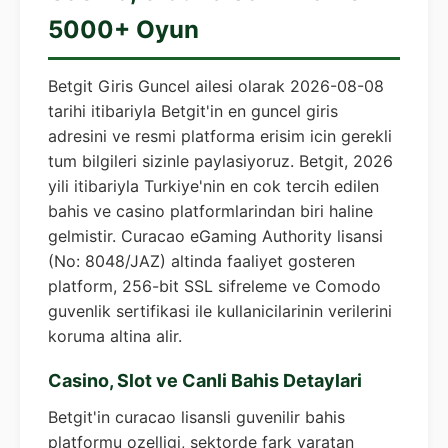
5000+ Oyun
Betgit Giris Guncel ailesi olarak 2026-08-08
tarihi itibariyla Betgit'in en guncel giris
adresini ve resmi platforma erisim icin gerekli
tum bilgileri sizinle paylasiyoruz. Betgit, 2026
yili itibariyla Turkiye'nin en cok tercih edilen
bahis ve casino platformlarindan biri haline
gelmistir. Curacao eGaming Authority lisansi
(No: 8048/JAZ) altinda faaliyet gosteren
platform, 256-bit SSL sifreleme ve Comodo
guvenlik sertifikasi ile kullanicilarinin verilerini
koruma altina alir.
Casino, Slot ve Canli Bahis Detaylari
Betgit'in curacao lisansli guvenilir bahis
platformu ozelligi, sektorde fark yaratan