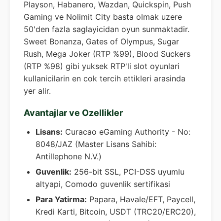
Playson, Habanero, Wazdan, Quickspin, Push
Gaming ve Nolimit City basta olmak uzere
50'den fazla saglayicidan oyun sunmaktadir.
Sweet Bonanza, Gates of Olympus, Sugar
Rush, Mega Joker (RTP %99), Blood Suckers
(RTP %98) gibi yuksek RTP'li slot oyunlari
kullanicilarin en cok tercih ettikleri arasinda
yer alir.
Avantajlar ve Ozellikler
Lisans:
Curacao eGaming Authority - No:
8048/JAZ (Master Lisans Sahibi:
Antillephone N.V.)
Guvenlik:
256-bit SSL, PCI-DSS uyumlu
altyapi, Comodo guvenlik sertifikasi
Para Yatirma:
Papara, Havale/EFT, Paycell,
Kredi Karti, Bitcoin, USDT (TRC20/ERC20),