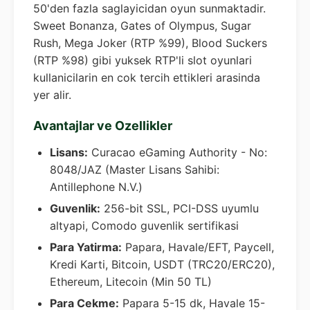
50'den fazla saglayicidan oyun sunmaktadir.
Sweet Bonanza, Gates of Olympus, Sugar
Rush, Mega Joker (RTP %99), Blood Suckers
(RTP %98) gibi yuksek RTP'li slot oyunlari
kullanicilarin en cok tercih ettikleri arasinda
yer alir.
Avantajlar ve Ozellikler
Lisans:
Curacao eGaming Authority - No:
8048/JAZ (Master Lisans Sahibi:
Antillephone N.V.)
Guvenlik:
256-bit SSL, PCI-DSS uyumlu
altyapi, Comodo guvenlik sertifikasi
Para Yatirma:
Papara, Havale/EFT, Paycell,
Kredi Karti, Bitcoin, USDT (TRC20/ERC20),
Ethereum, Litecoin (Min 50 TL)
Para Cekme:
Papara 5-15 dk, Havale 15-