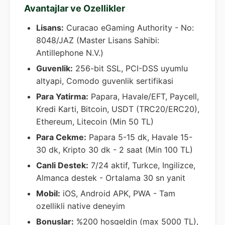
Avantajlar ve Ozellikler
Lisans:
Curacao eGaming Authority - No:
8048/JAZ (Master Lisans Sahibi:
Antillephone N.V.)
Guvenlik:
256-bit SSL, PCI-DSS uyumlu
altyapi, Comodo guvenlik sertifikasi
Para Yatirma:
Papara, Havale/EFT, Paycell,
Kredi Karti, Bitcoin, USDT (TRC20/ERC20),
Ethereum, Litecoin (Min 50 TL)
Para Cekme:
Papara 5-15 dk, Havale 15-
30 dk, Kripto 30 dk - 2 saat (Min 100 TL)
Canli Destek:
7/24 aktif, Turkce, Ingilizce,
Almanca destek - Ortalama 30 sn yanit
Mobil:
iOS, Android APK, PWA - Tam
ozellikli native deneyim
Bonuslar:
%200 hosgeldin (max 5000 TL),