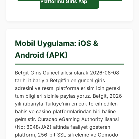
Platformu Giris Yap
Mobil Uygulama: iOS &
Android (APK)
Betgit Giris Guncel ailesi olarak 2026-08-08
tarihi itibariyla Betgit'in en guncel giris
adresini ve resmi platforma erisim icin gerekli
tum bilgileri sizinle paylasiyoruz. Betgit, 2026
yili itibariyla Turkiye'nin en cok tercih edilen
bahis ve casino platformlarindan biri haline
gelmistir. Curacao eGaming Authority lisansi
(No: 8048/JAZ) altinda faaliyet gosteren
platform, 256-bit SSL sifreleme ve Comodo