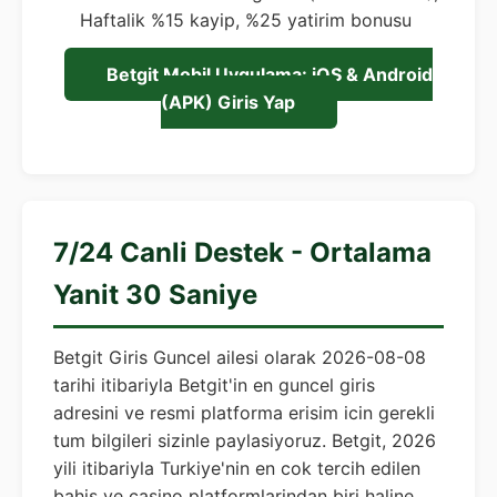
Haftalik %15 kayip, %25 yatirim bonusu
Betgit Mobil Uygulama: iOS & Android
(APK) Giris Yap
7/24 Canli Destek - Ortalama
Yanit 30 Saniye
Betgit Giris Guncel ailesi olarak 2026-08-08
tarihi itibariyla Betgit'in en guncel giris
adresini ve resmi platforma erisim icin gerekli
tum bilgileri sizinle paylasiyoruz. Betgit, 2026
yili itibariyla Turkiye'nin en cok tercih edilen
bahis ve casino platformlarindan biri haline