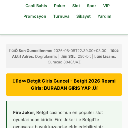
Canli Bahis
Poker
Slot
Spor
VIP
Promosyon
Turnuva
Sikayet
Yardim
üìÖ Son Guncellenme:
2026-08-08T22:39:00+03:00 |
üü¢
Aktif Adres:
Dogrulanmis |
üîí SSL:
256-bit |
üìú Lisans:
Curacao 8048/JAZ
üé∞ Betgit Giris Guncel - Betgit 2026 Resmi
Giris:
BURADAN GIRIS YAP ‚Üí
Fire Joker
, Betgit casino'nun en populer slot
oyunlarindan biridir. Fire Joker ile Betgit'te
oynayarak buyuk kazanclar elde edebilirsiniz.