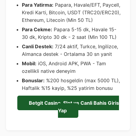
Para Yatirma:
Papara, Havale/EFT, Paycell,
Kredi Karti, Bitcoin, USDT (TRC20/ERC20),
Ethereum, Litecoin (Min 50 TL)
Para Cekme:
Papara 5-15 dk, Havale 15-
30 dk, Kripto 30 dk - 2 saat (Min 100 TL)
Canli Destek:
7/24 aktif, Turkce, Ingilizce,
Almanca destek - Ortalama 30 sn yanit
Mobil:
iOS, Android APK, PWA - Tam
ozellikli native deneyim
Bonuslar:
%200 hosgeldin (max 5000 TL),
Haftalik %15 kayip, %25 yatirim bonusu
Betgit Casino, Slot ve Canli Bahis Giris
Yap