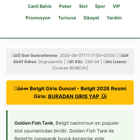
Canli Bahis
Poker
Slot
Spor
VIP
Promosyon
Turnuva
Sikayet
Yardim
üìÖ Son Guncellenme:
2026-08-07T11:17:00+03:00 |
üü¢
Aktif Adres:
Dogrulanmis |
üîí SSL:
256-bit |
üìú Lisans:
Curacao 8048/JAZ
üé∞ Betgit Giris Guncel - Betgit 2026 Resmi
Giris:
BURADAN GIRIS YAP ‚Üí
Golden Fish Tank
, Betgit casino'nun en populer
slot oyunlarindan biridir. Golden Fish Tank ile
Betgit'te oynayarak buyuk kazanclar elde