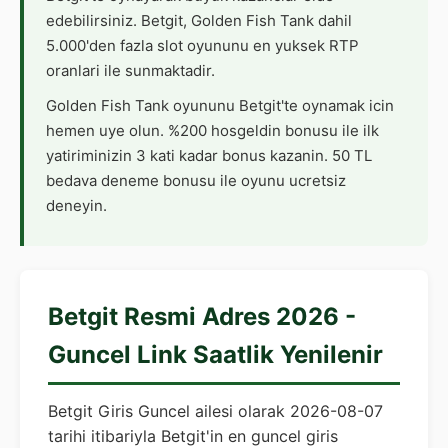
edebilirsiniz. Betgit, Golden Fish Tank dahil
5.000'den fazla slot oyununu en yuksek RTP
oranlari ile sunmaktadir.
Golden Fish Tank oyununu Betgit'te oynamak icin
hemen uye olun. %200 hosgeldin bonusu ile ilk
yatiriminizin 3 kati kadar bonus kazanin. 50 TL
bedava deneme bonusu ile oyunu ucretsiz
deneyin.
Betgit Resmi Adres 2026 -
Guncel Link Saatlik Yenilenir
Betgit Giris Guncel ailesi olarak 2026-08-07
tarihi itibariyla Betgit'in en guncel giris