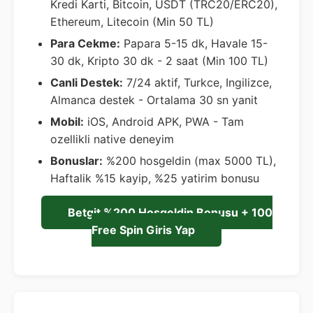
Kredi Karti, Bitcoin, USDT (TRC20/ERC20),
Ethereum, Litecoin (Min 50 TL)
Para Cekme:
Papara 5-15 dk, Havale 15-
30 dk, Kripto 30 dk - 2 saat (Min 100 TL)
Canli Destek:
7/24 aktif, Turkce, Ingilizce,
Almanca destek - Ortalama 30 sn yanit
Mobil:
iOS, Android APK, PWA - Tam
ozellikli native deneyim
Bonuslar:
%200 hosgeldin (max 5000 TL),
Haftalik %15 kayip, %25 yatirim bonusu
Betgit %200 Hosgeldin Bonusu + 100
Free Spin Giris Yap