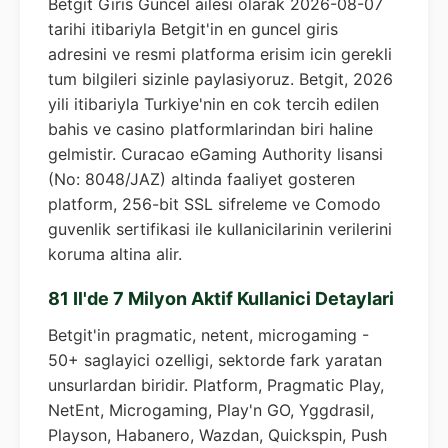
Betgit Giris Guncel ailesi olarak 2026-08-07
tarihi itibariyla Betgit'in en guncel giris
adresini ve resmi platforma erisim icin gerekli
tum bilgileri sizinle paylasiyoruz. Betgit, 2026
yili itibariyla Turkiye'nin en cok tercih edilen
bahis ve casino platformlarindan biri haline
gelmistir. Curacao eGaming Authority lisansi
(No: 8048/JAZ) altinda faaliyet gosteren
platform, 256-bit SSL sifreleme ve Comodo
guvenlik sertifikasi ile kullanicilarinin verilerini
koruma altina alir.
81 Il'de 7 Milyon Aktif Kullanici Detaylari
Betgit'in pragmatic, netent, microgaming -
50+ saglayici ozelligi, sektorde fark yaratan
unsurlardan biridir. Platform, Pragmatic Play,
NetEnt, Microgaming, Play'n GO, Yggdrasil,
Playson, Habanero, Wazdan, Quickspin, Push