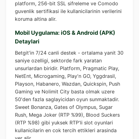
platform, 256-bit SSL sifreleme ve Comodo
guvenlik sertifikasi ile kullanicilarinin verilerini
koruma altina alir.
Mobil Uygulama: iOS & Android (APK)
Detaylari
Betgit'in 7/24 canli destek - ortalama yanit 30
saniye ozelligi, sektorde fark yaratan
unsurlardan biridir. Platform, Pragmatic Play,
NetEnt, Microgaming, Play'n GO, Yggdrasil,
Playson, Habanero, Wazdan, Quickspin, Push
Gaming ve Nolimit City basta olmak uzere
50'den fazla saglayicidan oyun sunmaktadir.
Sweet Bonanza, Gates of Olympus, Sugar
Rush, Mega Joker (RTP %99), Blood Suckers
(RTP %98) gibi yuksek RTP'li slot oyunlari
kullanicilarin en cok tercih ettikleri arasinda
yer alir.