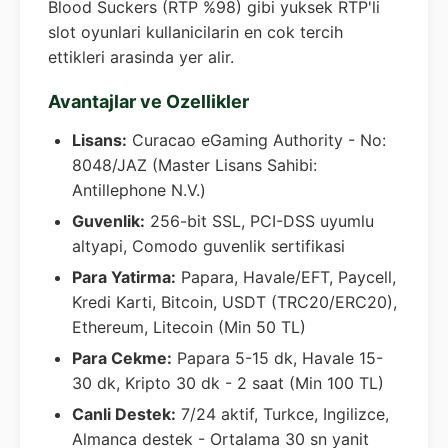
Blood Suckers (RTP %98) gibi yuksek RTP'li
slot oyunlari kullanicilarin en cok tercih
ettikleri arasinda yer alir.
Avantajlar ve Ozellikler
Lisans:
Curacao eGaming Authority - No:
8048/JAZ (Master Lisans Sahibi:
Antillephone N.V.)
Guvenlik:
256-bit SSL, PCI-DSS uyumlu
altyapi, Comodo guvenlik sertifikasi
Para Yatirma:
Papara, Havale/EFT, Paycell,
Kredi Karti, Bitcoin, USDT (TRC20/ERC20),
Ethereum, Litecoin (Min 50 TL)
Para Cekme:
Papara 5-15 dk, Havale 15-
30 dk, Kripto 30 dk - 2 saat (Min 100 TL)
Canli Destek:
7/24 aktif, Turkce, Ingilizce,
Almanca destek - Ortalama 30 sn yanit