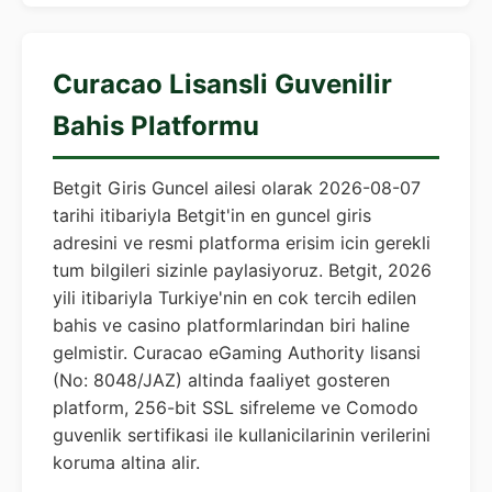
Curacao Lisansli Guvenilir
Bahis Platformu
Betgit Giris Guncel ailesi olarak 2026-08-07
tarihi itibariyla Betgit'in en guncel giris
adresini ve resmi platforma erisim icin gerekli
tum bilgileri sizinle paylasiyoruz. Betgit, 2026
yili itibariyla Turkiye'nin en cok tercih edilen
bahis ve casino platformlarindan biri haline
gelmistir. Curacao eGaming Authority lisansi
(No: 8048/JAZ) altinda faaliyet gosteren
platform, 256-bit SSL sifreleme ve Comodo
guvenlik sertifikasi ile kullanicilarinin verilerini
koruma altina alir.