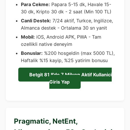
Para Cekme:
Papara 5-15 dk, Havale 15-
30 dk, Kripto 30 dk - 2 saat (Min 100 TL)
Canli Destek:
7/24 aktif, Turkce, Ingilizce,
Almanca destek - Ortalama 30 sn yanit
Mobil:
iOS, Android APK, PWA - Tam
ozellikli native deneyim
Bonuslar:
%200 hosgeldin (max 5000 TL),
Haftalik %15 kayip, %25 yatirim bonusu
Betgit 81 Il'de 7 Milyon Aktif Kullanici
Giris Yap
Pragmatic, NetEnt,