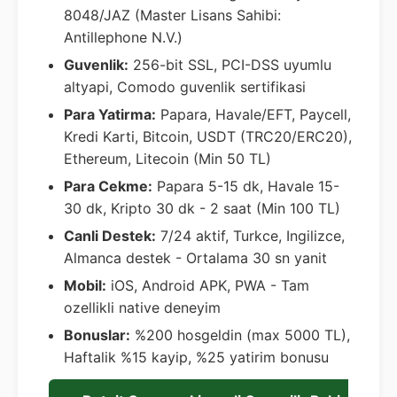
8048/JAZ (Master Lisans Sahibi:
Antillephone N.V.)
Guvenlik:
256-bit SSL, PCI-DSS uyumlu
altyapi, Comodo guvenlik sertifikasi
Para Yatirma:
Papara, Havale/EFT, Paycell,
Kredi Karti, Bitcoin, USDT (TRC20/ERC20),
Ethereum, Litecoin (Min 50 TL)
Para Cekme:
Papara 5-15 dk, Havale 15-
30 dk, Kripto 30 dk - 2 saat (Min 100 TL)
Canli Destek:
7/24 aktif, Turkce, Ingilizce,
Almanca destek - Ortalama 30 sn yanit
Mobil:
iOS, Android APK, PWA - Tam
ozellikli native deneyim
Bonuslar:
%200 hosgeldin (max 5000 TL),
Haftalik %15 kayip, %25 yatirim bonusu