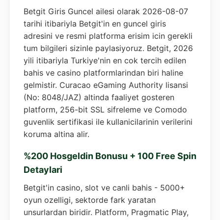
Betgit Giris Guncel ailesi olarak 2026-08-07
tarihi itibariyla Betgit'in en guncel giris
adresini ve resmi platforma erisim icin gerekli
tum bilgileri sizinle paylasiyoruz. Betgit, 2026
yili itibariyla Turkiye'nin en cok tercih edilen
bahis ve casino platformlarindan biri haline
gelmistir. Curacao eGaming Authority lisansi
(No: 8048/JAZ) altinda faaliyet gosteren
platform, 256-bit SSL sifreleme ve Comodo
guvenlik sertifikasi ile kullanicilarinin verilerini
koruma altina alir.
%200 Hosgeldin Bonusu + 100 Free Spin
Detaylari
Betgit'in casino, slot ve canli bahis - 5000+
oyun ozelligi, sektorde fark yaratan
unsurlardan biridir. Platform, Pragmatic Play,