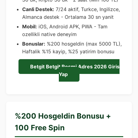
Canli Destek:
7/24 aktif, Turkce, Ingilizce,
Almanca destek - Ortalama 30 sn yanit
Mobil:
iOS, Android APK, PWA - Tam
ozellikli native deneyim
Bonuslar:
%200 hosgeldin (max 5000 TL),
Haftalik %15 kayip, %25 yatirim bonusu
Betgit Betgit Resmi Adres 2026 Giris
Yap
%200 Hosgeldin Bonusu +
100 Free Spin