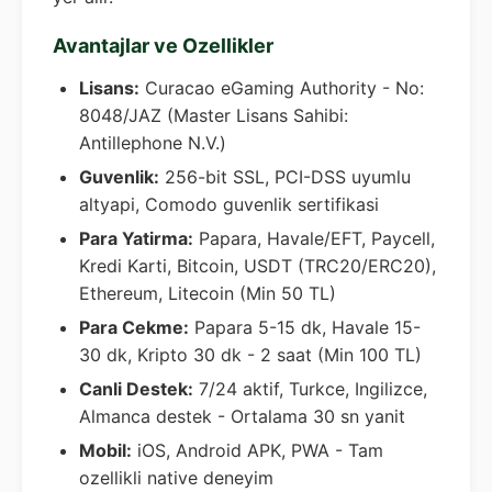
Avantajlar ve Ozellikler
Lisans:
Curacao eGaming Authority - No:
8048/JAZ (Master Lisans Sahibi:
Antillephone N.V.)
Guvenlik:
256-bit SSL, PCI-DSS uyumlu
altyapi, Comodo guvenlik sertifikasi
Para Yatirma:
Papara, Havale/EFT, Paycell,
Kredi Karti, Bitcoin, USDT (TRC20/ERC20),
Ethereum, Litecoin (Min 50 TL)
Para Cekme:
Papara 5-15 dk, Havale 15-
30 dk, Kripto 30 dk - 2 saat (Min 100 TL)
Canli Destek:
7/24 aktif, Turkce, Ingilizce,
Almanca destek - Ortalama 30 sn yanit
Mobil:
iOS, Android APK, PWA - Tam
ozellikli native deneyim