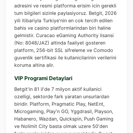
adresini ve resmi platforma erisim icin gerekli
tum bilgileri sizinle paylasiyoruz. Betgit, 2026
yili itibariyla Turkiye'nin en cok tercih edilen
bahis ve casino platformlarindan biri haline
gelmistir. Curacao eGaming Authority lisansi
(No: 8048/JAZ) altinda faaliyet gosteren
platform, 256-bit SSL sifreleme ve Comodo
guvenlik sertifikasi ile kullanicilarinin verilerini
koruma altina alir.
VIP Programi Detaylari
Betgit'in 81 il'de 7 milyon aktif kullanici
ozelligi, sektorde fark yaratan unsurlardan
biridir. Platform, Pragmatic Play, NetEnt,
Microgaming, Play'n GO, Yggdrasil, Playson,
Habanero, Wazdan, Quickspin, Push Gaming
ve Nolimit City basta olmak uzere 50'den