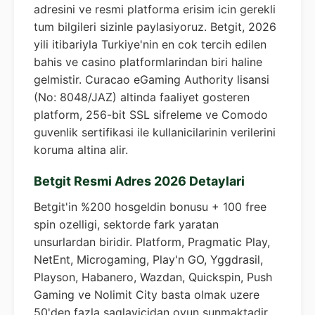
adresini ve resmi platforma erisim icin gerekli
tum bilgileri sizinle paylasiyoruz. Betgit, 2026
yili itibariyla Turkiye'nin en cok tercih edilen
bahis ve casino platformlarindan biri haline
gelmistir. Curacao eGaming Authority lisansi
(No: 8048/JAZ) altinda faaliyet gosteren
platform, 256-bit SSL sifreleme ve Comodo
guvenlik sertifikasi ile kullanicilarinin verilerini
koruma altina alir.
Betgit Resmi Adres 2026 Detaylari
Betgit'in %200 hosgeldin bonusu + 100 free
spin ozelligi, sektorde fark yaratan
unsurlardan biridir. Platform, Pragmatic Play,
NetEnt, Microgaming, Play'n GO, Yggdrasil,
Playson, Habanero, Wazdan, Quickspin, Push
Gaming ve Nolimit City basta olmak uzere
50'den fazla saglayicidan oyun sunmaktadir.