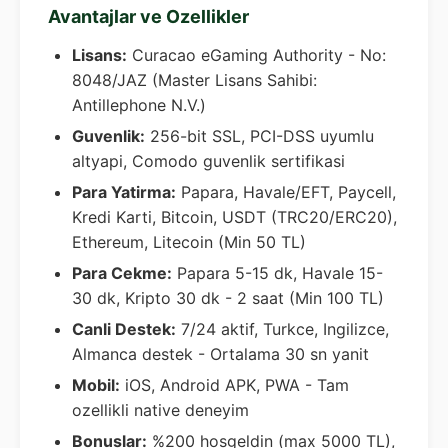
Avantajlar ve Ozellikler
Lisans:
Curacao eGaming Authority - No:
8048/JAZ (Master Lisans Sahibi:
Antillephone N.V.)
Guvenlik:
256-bit SSL, PCI-DSS uyumlu
altyapi, Comodo guvenlik sertifikasi
Para Yatirma:
Papara, Havale/EFT, Paycell,
Kredi Karti, Bitcoin, USDT (TRC20/ERC20),
Ethereum, Litecoin (Min 50 TL)
Para Cekme:
Papara 5-15 dk, Havale 15-
30 dk, Kripto 30 dk - 2 saat (Min 100 TL)
Canli Destek:
7/24 aktif, Turkce, Ingilizce,
Almanca destek - Ortalama 30 sn yanit
Mobil:
iOS, Android APK, PWA - Tam
ozellikli native deneyim
Bonuslar:
%200 hosgeldin (max 5000 TL),