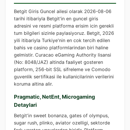
Betgit Giris Guncel ailesi olarak 2026-08-06
tarihi itibariyla Betgit'in en guncel giris
adresini ve resmi platforma erisim icin gerekli
tum bilgileri sizinle paylasiyoruz. Betgit, 2026
yili itibariyla Turkiye'nin en cok tercih edilen
bahis ve casino platformlarindan biri haline
gelmistir. Curacao eGaming Authority lisansi
(No: 8048/JAZ) altinda faaliyet gosteren
platform, 256-bit SSL sifreleme ve Comodo
guvenlik sertifikasi ile kullanicilarinin verilerini
koruma altina alir.
Pragmatic, NetEnt, Microgaming
Detaylari
Betgit'in sweet bonanza, gates of olympus,
sugar rush, plinko, aviator ozelligi, sektorde