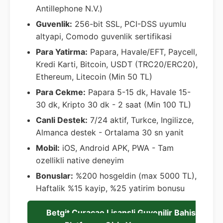
Antillephone N.V.)
Guvenlik:
256-bit SSL, PCI-DSS uyumlu
altyapi, Comodo guvenlik sertifikasi
Para Yatirma:
Papara, Havale/EFT, Paycell,
Kredi Karti, Bitcoin, USDT (TRC20/ERC20),
Ethereum, Litecoin (Min 50 TL)
Para Cekme:
Papara 5-15 dk, Havale 15-
30 dk, Kripto 30 dk - 2 saat (Min 100 TL)
Canli Destek:
7/24 aktif, Turkce, Ingilizce,
Almanca destek - Ortalama 30 sn yanit
Mobil:
iOS, Android APK, PWA - Tam
ozellikli native deneyim
Bonuslar:
%200 hosgeldin (max 5000 TL),
Haftalik %15 kayip, %25 yatirim bonusu
Betgit Curacao Lisansli Guvenilir Bahis