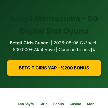
Betgit Montezuma - SG
Digital Slot Oyunu
Betgit Giris Guncel
| 2026-08-06 G√ºncel |
500.000+ Aktif √úye | Curacao Lisanslƒ±
BETGIT GIRIS YAP - %200 BONUS
Ana Sayfa
Giris
Bonus
Casino
Mobil