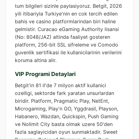
tum bilgileri sizinle paylasiyoruz. Betgit, 2026
yili itibariyla Turkiye'nin en cok tercih edilen
bahis ve casino platformlarindan biri haline
gelmistir. Curacao eGaming Authority lisansi
(No: 8048/JAZ) altinda faaliyet gosteren
platform, 256-bit SSL sifreleme ve Comodo
guvenlik sertifikasi ile kullanicilarinin verilerini
koruma altina alir.
VIP Programi Detaylari
Betgit'in 81 il'de 7 milyon aktif kullanici
ozelligi, sektorde fark yaratan unsurlardan
biridir. Platform, Pragmatic Play, NetEnt,
Microgaming, Play'n GO, Yggdrasil, Playson,
Habanero, Wazdan, Quickspin, Push Gaming
ve Nolimit City basta olmak uzere 50'den
fazla saglayicidan oyun sunmaktadir. Sweet