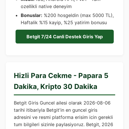
ozellikli native deneyim
Bonuslar:
%200 hosgeldin (max 5000 TL),
Haftalik %15 kayip, %25 yatirim bonusu
Betgit 7/24 Canli Destek Giris Yap
Hizli Para Cekme - Papara 5
Dakika, Kripto 30 Dakika
Betgit Giris Guncel ailesi olarak 2026-08-06
tarihi itibariyla Betgit'in en guncel giris
adresini ve resmi platforma erisim icin gerekli
tum bilgileri sizinle paylasiyoruz. Betgit, 2026