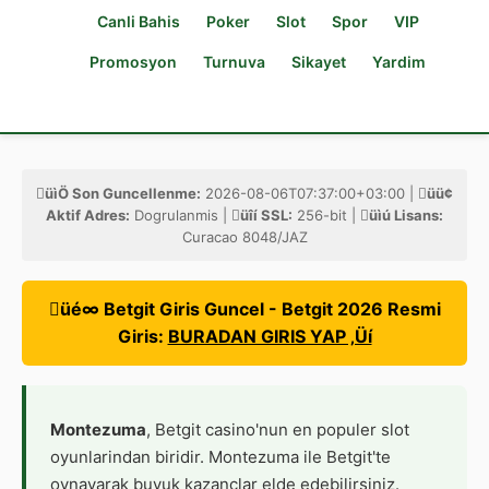
Canli Bahis
Poker
Slot
Spor
VIP
Promosyon
Turnuva
Sikayet
Yardim
üìÖ Son Guncellenme:
2026-08-06T07:37:00+03:00 |
üü¢
Aktif Adres:
Dogrulanmis |
üîí SSL:
256-bit |
üìú Lisans:
Curacao 8048/JAZ
üé∞ Betgit Giris Guncel - Betgit 2026 Resmi
Giris:
BURADAN GIRIS YAP ‚Üí
Montezuma
, Betgit casino'nun en populer slot
oyunlarindan biridir. Montezuma ile Betgit'te
oynayarak buyuk kazanclar elde edebilirsiniz.