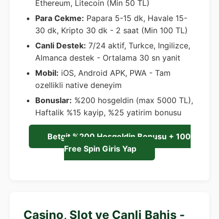
Ethereum, Litecoin (Min 50 TL)
Para Cekme:
Papara 5-15 dk, Havale 15-
30 dk, Kripto 30 dk - 2 saat (Min 100 TL)
Canli Destek:
7/24 aktif, Turkce, Ingilizce,
Almanca destek - Ortalama 30 sn yanit
Mobil:
iOS, Android APK, PWA - Tam
ozellikli native deneyim
Bonuslar:
%200 hosgeldin (max 5000 TL),
Haftalik %15 kayip, %25 yatirim bonusu
Betgit %200 Hosgeldin Bonusu + 100
Free Spin Giris Yap
Casino, Slot ve Canli Bahis -