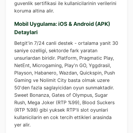
guvenlik sertifikasi ile kullanicilarinin verilerini
koruma altina alir.
Mobil Uygulama: iOS & Android (APK)
Detaylari
Betgit'in 7/24 canli destek - ortalama yanit 30
saniye ozelligi, sektorde fark yaratan
unsurlardan biridir. Platform, Pragmatic Play,
NetEnt, Microgaming, Play'n GO, Yggdrasil,
Playson, Habanero, Wazdan, Quickspin, Push
Gaming ve Nolimit City basta olmak uzere
50'den fazla saglayicidan oyun sunmaktadir.
Sweet Bonanza, Gates of Olympus, Sugar
Rush, Mega Joker (RTP %99), Blood Suckers
(RTP %98) gibi yuksek RTP'li slot oyunlari
kullanicilarin en cok tercih ettikleri arasinda
yer alir.