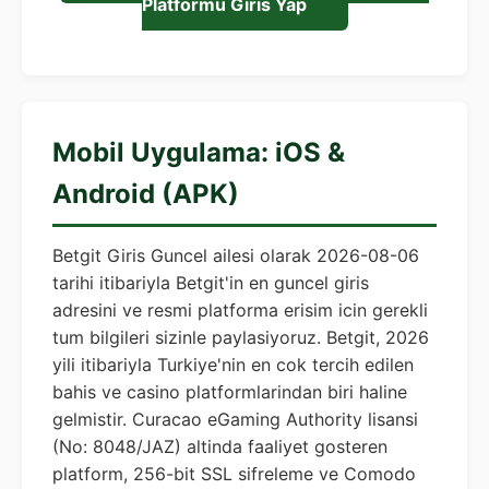
Platformu Giris Yap
Mobil Uygulama: iOS &
Android (APK)
Betgit Giris Guncel ailesi olarak 2026-08-06
tarihi itibariyla Betgit'in en guncel giris
adresini ve resmi platforma erisim icin gerekli
tum bilgileri sizinle paylasiyoruz. Betgit, 2026
yili itibariyla Turkiye'nin en cok tercih edilen
bahis ve casino platformlarindan biri haline
gelmistir. Curacao eGaming Authority lisansi
(No: 8048/JAZ) altinda faaliyet gosteren
platform, 256-bit SSL sifreleme ve Comodo