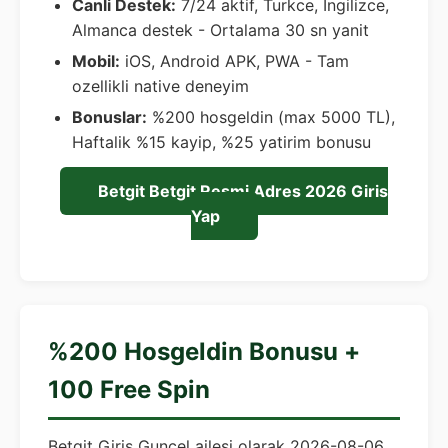
Canli Destek:
7/24 aktif, Turkce, Ingilizce,
Almanca destek - Ortalama 30 sn yanit
Mobil:
iOS, Android APK, PWA - Tam
ozellikli native deneyim
Bonuslar:
%200 hosgeldin (max 5000 TL),
Haftalik %15 kayip, %25 yatirim bonusu
Betgit Betgit Resmi Adres 2026 Giris
Yap
%200 Hosgeldin Bonusu +
100 Free Spin
Betgit Giris Guncel ailesi olarak 2026-08-06