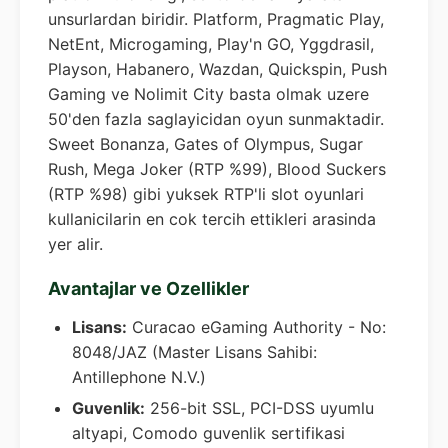
unsurlardan biridir. Platform, Pragmatic Play,
NetEnt, Microgaming, Play'n GO, Yggdrasil,
Playson, Habanero, Wazdan, Quickspin, Push
Gaming ve Nolimit City basta olmak uzere
50'den fazla saglayicidan oyun sunmaktadir.
Sweet Bonanza, Gates of Olympus, Sugar
Rush, Mega Joker (RTP %99), Blood Suckers
(RTP %98) gibi yuksek RTP'li slot oyunlari
kullanicilarin en cok tercih ettikleri arasinda
yer alir.
Avantajlar ve Ozellikler
Lisans:
Curacao eGaming Authority - No:
8048/JAZ (Master Lisans Sahibi:
Antillephone N.V.)
Guvenlik:
256-bit SSL, PCI-DSS uyumlu
altyapi, Comodo guvenlik sertifikasi