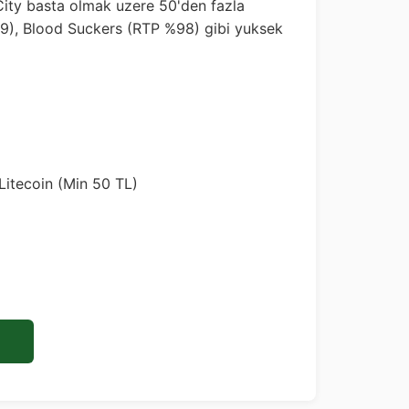
ity basta olmak uzere 50'den fazla
9), Blood Suckers (RTP %98) gibi yuksek
Litecoin (Min 50 TL)