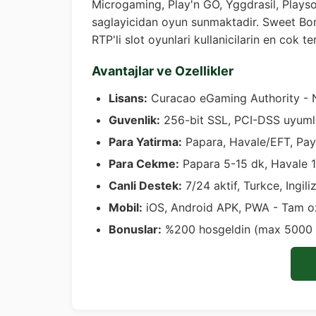
Microgaming, Play'n GO, Yggdrasil, Plays
saglayicidan oyun sunmaktadir. Sweet Bo
RTP'li slot oyunlari kullanicilarin en cok ter
Avantajlar ve Ozellikler
Lisans:
Curacao eGaming Authority - No
Guvenlik:
256-bit SSL, PCI-DSS uyumlu
Para Yatirma:
Papara, Havale/EFT, Payc
Para Cekme:
Papara 5-15 dk, Havale 1
Canli Destek:
7/24 aktif, Turkce, Ingil
Mobil:
iOS, Android APK, PWA - Tam oze
Bonuslar:
%200 hosgeldin (max 5000 T