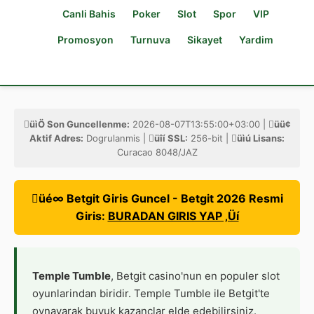
Canli Bahis
Poker
Slot
Spor
VIP
Promosyon
Turnuva
Sikayet
Yardim
üìÖ Son Guncellenme:
2026-08-07T13:55:00+03:00 |
üü¢
Aktif Adres:
Dogrulanmis |
üîí SSL:
256-bit |
üìú Lisans:
Curacao 8048/JAZ
üé∞ Betgit Giris Guncel - Betgit 2026 Resmi
Giris:
BURADAN GIRIS YAP ‚Üí
Temple Tumble
, Betgit casino'nun en populer slot
oyunlarindan biridir. Temple Tumble ile Betgit'te
oynayarak buyuk kazanclar elde edebilirsiniz.