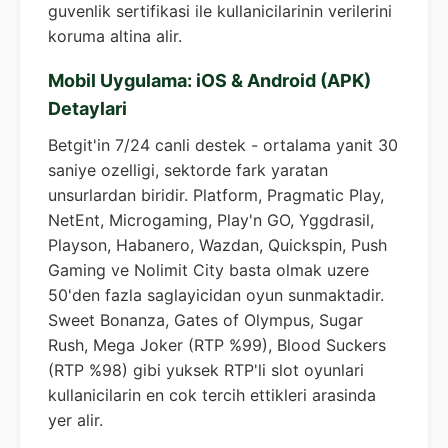
guvenlik sertifikasi ile kullanicilarinin verilerini
koruma altina alir.
Mobil Uygulama: iOS & Android (APK)
Detaylari
Betgit'in 7/24 canli destek - ortalama yanit 30
saniye ozelligi, sektorde fark yaratan
unsurlardan biridir. Platform, Pragmatic Play,
NetEnt, Microgaming, Play'n GO, Yggdrasil,
Playson, Habanero, Wazdan, Quickspin, Push
Gaming ve Nolimit City basta olmak uzere
50'den fazla saglayicidan oyun sunmaktadir.
Sweet Bonanza, Gates of Olympus, Sugar
Rush, Mega Joker (RTP %99), Blood Suckers
(RTP %98) gibi yuksek RTP'li slot oyunlari
kullanicilarin en cok tercih ettikleri arasinda
yer alir.