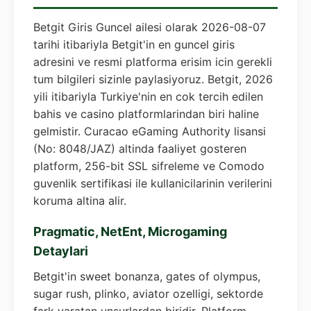
Betgit Giris Guncel ailesi olarak 2026-08-07
tarihi itibariyla Betgit'in en guncel giris
adresini ve resmi platforma erisim icin gerekli
tum bilgileri sizinle paylasiyoruz. Betgit, 2026
yili itibariyla Turkiye'nin en cok tercih edilen
bahis ve casino platformlarindan biri haline
gelmistir. Curacao eGaming Authority lisansi
(No: 8048/JAZ) altinda faaliyet gosteren
platform, 256-bit SSL sifreleme ve Comodo
guvenlik sertifikasi ile kullanicilarinin verilerini
koruma altina alir.
Pragmatic, NetEnt, Microgaming
Detaylari
Betgit'in sweet bonanza, gates of olympus,
sugar rush, plinko, aviator ozelligi, sektorde