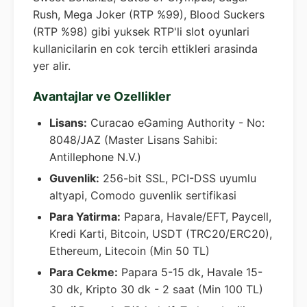
Rush, Mega Joker (RTP %99), Blood Suckers
(RTP %98) gibi yuksek RTP'li slot oyunlari
kullanicilarin en cok tercih ettikleri arasinda
yer alir.
Avantajlar ve Ozellikler
Lisans:
Curacao eGaming Authority - No:
8048/JAZ (Master Lisans Sahibi:
Antillephone N.V.)
Guvenlik:
256-bit SSL, PCI-DSS uyumlu
altyapi, Comodo guvenlik sertifikasi
Para Yatirma:
Papara, Havale/EFT, Paycell,
Kredi Karti, Bitcoin, USDT (TRC20/ERC20),
Ethereum, Litecoin (Min 50 TL)
Para Cekme:
Papara 5-15 dk, Havale 15-
30 dk, Kripto 30 dk - 2 saat (Min 100 TL)