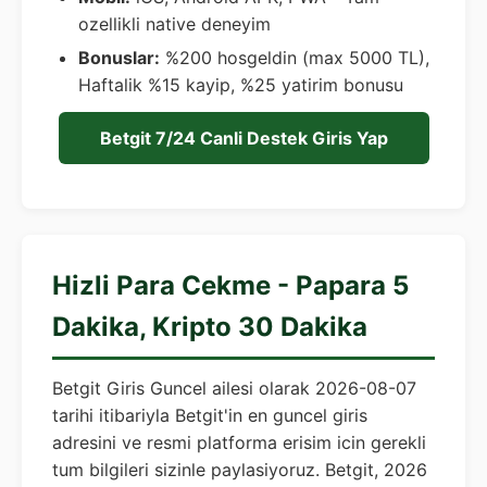
ozellikli native deneyim
Bonuslar:
%200 hosgeldin (max 5000 TL),
Haftalik %15 kayip, %25 yatirim bonusu
Betgit 7/24 Canli Destek Giris Yap
Hizli Para Cekme - Papara 5
Dakika, Kripto 30 Dakika
Betgit Giris Guncel ailesi olarak 2026-08-07
tarihi itibariyla Betgit'in en guncel giris
adresini ve resmi platforma erisim icin gerekli
tum bilgileri sizinle paylasiyoruz. Betgit, 2026