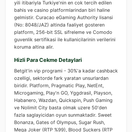
yili itibariyla Turkiye'nin en cok tercih edilen
bahis ve casino platformlarindan biri haline
gelmistir. Curacao eGaming Authority lisansi
(No: 8048/JAZ) altinda faaliyet gosteren
platform, 256-bit SSL sifreleme ve Comodo
guvenlik sertifikasi ile kullanicilarinin verilerini
koruma altina alir.
Hizli Para Cekme Detaylari
Betgit'in vip programi - 30%'a kadar cashback
ozelligi, sektorde fark yaratan unsurlardan
biridir. Platform, Pragmatic Play, NetEnt,
Microgaming, Play'n GO, Yggdrasil, Playson,
Habanero, Wazdan, Quickspin, Push Gaming
ve Nolimit City basta olmak uzere 50'den
fazla saglayicidan oyun sunmaktadir. Sweet
Bonanza, Gates of Olympus, Sugar Rush,
Mega Joker (RTP %99), Blood Suckers (RTP