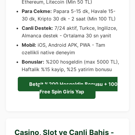
Ethereum, Litecoin (Min 50 TL)
Para Cekme:
Papara 5-15 dk, Havale 15-
30 dk, Kripto 30 dk - 2 saat (Min 100 TL)
Canli Destek:
7/24 aktif, Turkce, Ingilizce,
Almanca destek - Ortalama 30 sn yanit
Mobil:
iOS, Android APK, PWA - Tam
ozellikli native deneyim
Bonuslar:
%200 hosgeldin (max 5000 TL),
Haftalik %15 kayip, %25 yatirim bonusu
Betgit %200 Hosgeldin Bonusu + 100
Free Spin Giris Yap
Casino, Slot ve Canli Bahis -