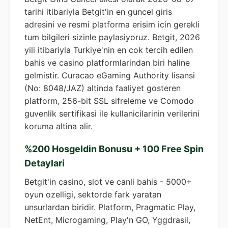
tarihi itibariyla Betgit'in en guncel giris
adresini ve resmi platforma erisim icin gerekli
tum bilgileri sizinle paylasiyoruz. Betgit, 2026
yili itibariyla Turkiye'nin en cok tercih edilen
bahis ve casino platformlarindan biri haline
gelmistir. Curacao eGaming Authority lisansi
(No: 8048/JAZ) altinda faaliyet gosteren
platform, 256-bit SSL sifreleme ve Comodo
guvenlik sertifikasi ile kullanicilarinin verilerini
koruma altina alir.
%200 Hosgeldin Bonusu + 100 Free Spin
Detaylari
Betgit'in casino, slot ve canli bahis - 5000+
oyun ozelligi, sektorde fark yaratan
unsurlardan biridir. Platform, Pragmatic Play,
NetEnt, Microgaming, Play'n GO, Yggdrasil,