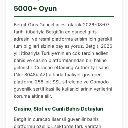
5000+ Oyun
Betgit Giris Guncel ailesi olarak 2026-08-07
tarihi itibariyla Betgit'in en guncel giris
adresini ve resmi platforma erisim icin gerekli
tum bilgileri sizinle paylasiyoruz. Betgit, 2026
yili itibariyla Turkiye'nin en cok tercih edilen
bahis ve casino platformlarindan biri haline
gelmistir. Curacao eGaming Authority lisansi
(No: 8048/JAZ) altinda faaliyet gosteren
platform, 256-bit SSL sifreleme ve Comodo
guvenlik sertifikasi ile kullanicilarinin verilerini
koruma altina alir.
Casino, Slot ve Canli Bahis Detaylari
Betgit'in curacao lisansli guvenilir bahis
platformu ozelligi, sektorde fark yaratan