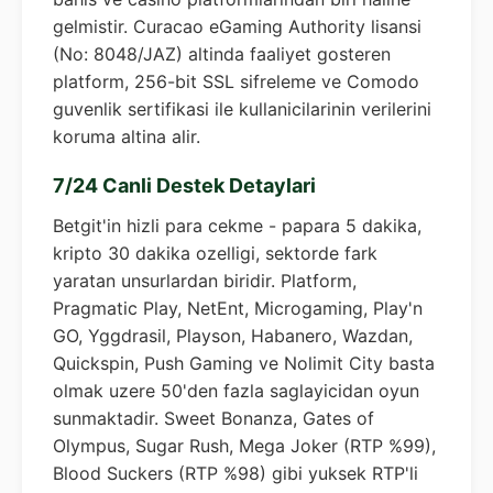
gelmistir. Curacao eGaming Authority lisansi
(No: 8048/JAZ) altinda faaliyet gosteren
platform, 256-bit SSL sifreleme ve Comodo
guvenlik sertifikasi ile kullanicilarinin verilerini
koruma altina alir.
7/24 Canli Destek Detaylari
Betgit'in hizli para cekme - papara 5 dakika,
kripto 30 dakika ozelligi, sektorde fark
yaratan unsurlardan biridir. Platform,
Pragmatic Play, NetEnt, Microgaming, Play'n
GO, Yggdrasil, Playson, Habanero, Wazdan,
Quickspin, Push Gaming ve Nolimit City basta
olmak uzere 50'den fazla saglayicidan oyun
sunmaktadir. Sweet Bonanza, Gates of
Olympus, Sugar Rush, Mega Joker (RTP %99),
Blood Suckers (RTP %98) gibi yuksek RTP'li