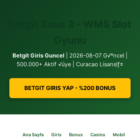
Betgit Zeus 3 - WMS Slot
Oyunu
Betgit Giris Guncel
| 2026-08-07 G√ºncel |
500.000+ Aktif √úye | Curacao Lisanslƒ±
BETGIT GIRIS YAP - %200 BONUS
Ana Sayfa
Giris
Bonus
Casino
Mobil