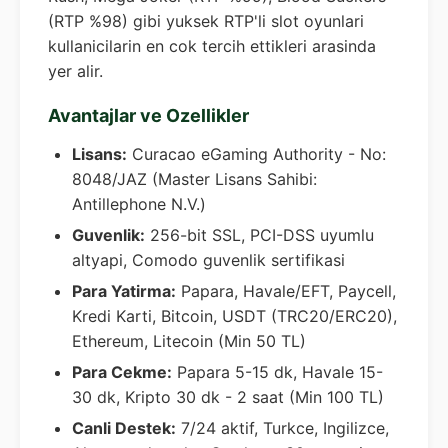
(RTP %98) gibi yuksek RTP'li slot oyunlari
kullanicilarin en cok tercih ettikleri arasinda
yer alir.
Avantajlar ve Ozellikler
Lisans:
Curacao eGaming Authority - No:
8048/JAZ (Master Lisans Sahibi:
Antillephone N.V.)
Guvenlik:
256-bit SSL, PCI-DSS uyumlu
altyapi, Comodo guvenlik sertifikasi
Para Yatirma:
Papara, Havale/EFT, Paycell,
Kredi Karti, Bitcoin, USDT (TRC20/ERC20),
Ethereum, Litecoin (Min 50 TL)
Para Cekme:
Papara 5-15 dk, Havale 15-
30 dk, Kripto 30 dk - 2 saat (Min 100 TL)
Canli Destek:
7/24 aktif, Turkce, Ingilizce,