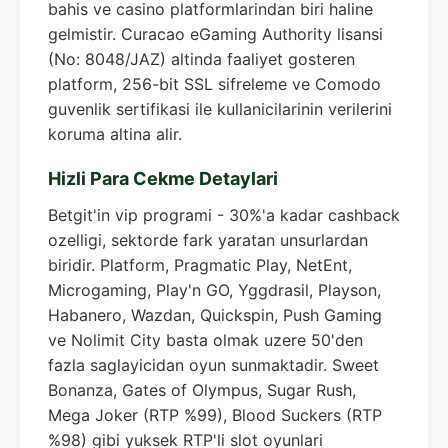
bahis ve casino platformlarindan biri haline
gelmistir. Curacao eGaming Authority lisansi
(No: 8048/JAZ) altinda faaliyet gosteren
platform, 256-bit SSL sifreleme ve Comodo
guvenlik sertifikasi ile kullanicilarinin verilerini
koruma altina alir.
Hizli Para Cekme Detaylari
Betgit'in vip programi - 30%'a kadar cashback
ozelligi, sektorde fark yaratan unsurlardan
biridir. Platform, Pragmatic Play, NetEnt,
Microgaming, Play'n GO, Yggdrasil, Playson,
Habanero, Wazdan, Quickspin, Push Gaming
ve Nolimit City basta olmak uzere 50'den
fazla saglayicidan oyun sunmaktadir. Sweet
Bonanza, Gates of Olympus, Sugar Rush,
Mega Joker (RTP %99), Blood Suckers (RTP
%98) gibi yuksek RTP'li slot oyunlari