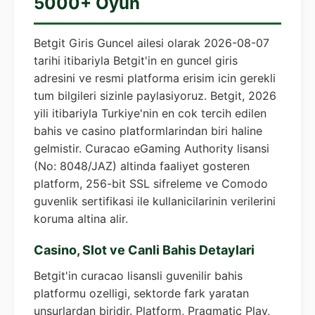
5000+ Oyun
Betgit Giris Guncel ailesi olarak 2026-08-07
tarihi itibariyla Betgit'in en guncel giris
adresini ve resmi platforma erisim icin gerekli
tum bilgileri sizinle paylasiyoruz. Betgit, 2026
yili itibariyla Turkiye'nin en cok tercih edilen
bahis ve casino platformlarindan biri haline
gelmistir. Curacao eGaming Authority lisansi
(No: 8048/JAZ) altinda faaliyet gosteren
platform, 256-bit SSL sifreleme ve Comodo
guvenlik sertifikasi ile kullanicilarinin verilerini
koruma altina alir.
Casino, Slot ve Canli Bahis Detaylari
Betgit'in curacao lisansli guvenilir bahis
platformu ozelligi, sektorde fark yaratan
unsurlardan biridir. Platform, Pragmatic Play,