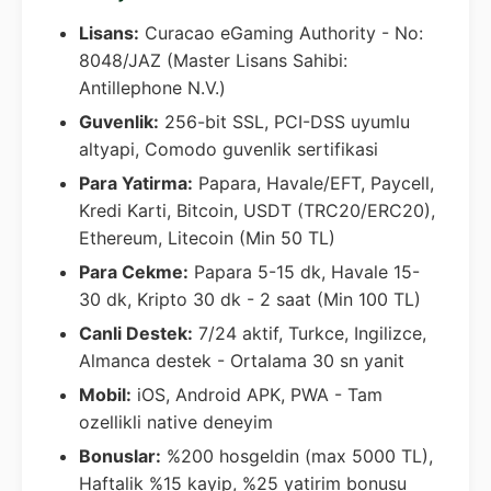
Lisans:
Curacao eGaming Authority - No:
8048/JAZ (Master Lisans Sahibi:
Antillephone N.V.)
Guvenlik:
256-bit SSL, PCI-DSS uyumlu
altyapi, Comodo guvenlik sertifikasi
Para Yatirma:
Papara, Havale/EFT, Paycell,
Kredi Karti, Bitcoin, USDT (TRC20/ERC20),
Ethereum, Litecoin (Min 50 TL)
Para Cekme:
Papara 5-15 dk, Havale 15-
30 dk, Kripto 30 dk - 2 saat (Min 100 TL)
Canli Destek:
7/24 aktif, Turkce, Ingilizce,
Almanca destek - Ortalama 30 sn yanit
Mobil:
iOS, Android APK, PWA - Tam
ozellikli native deneyim
Bonuslar:
%200 hosgeldin (max 5000 TL),
Haftalik %15 kayip, %25 yatirim bonusu