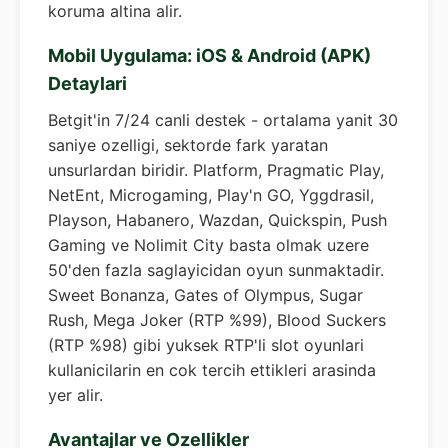
koruma altina alir.
Mobil Uygulama: iOS & Android (APK)
Detaylari
Betgit'in 7/24 canli destek - ortalama yanit 30
saniye ozelligi, sektorde fark yaratan
unsurlardan biridir. Platform, Pragmatic Play,
NetEnt, Microgaming, Play'n GO, Yggdrasil,
Playson, Habanero, Wazdan, Quickspin, Push
Gaming ve Nolimit City basta olmak uzere
50'den fazla saglayicidan oyun sunmaktadir.
Sweet Bonanza, Gates of Olympus, Sugar
Rush, Mega Joker (RTP %99), Blood Suckers
(RTP %98) gibi yuksek RTP'li slot oyunlari
kullanicilarin en cok tercih ettikleri arasinda
yer alir.
Avantajlar ve Ozellikler