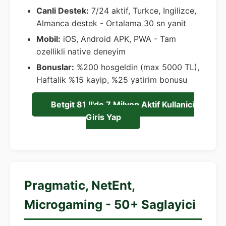
Canli Destek:
7/24 aktif, Turkce, Ingilizce,
Almanca destek - Ortalama 30 sn yanit
Mobil:
iOS, Android APK, PWA - Tam
ozellikli native deneyim
Bonuslar:
%200 hosgeldin (max 5000 TL),
Haftalik %15 kayip, %25 yatirim bonusu
Betgit 81 Il'de 7 Milyon Aktif Kullanici
Giris Yap
Pragmatic, NetEnt,
Microgaming - 50+ Saglayici