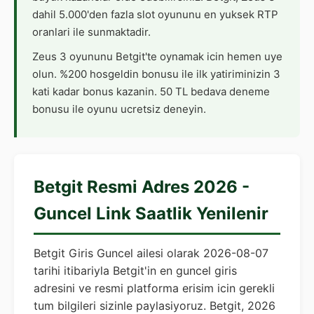
dahil 5.000'den fazla slot oyununu en yuksek RTP
oranlari ile sunmaktadir.
Zeus 3 oyununu Betgit'te oynamak icin hemen uye
olun. %200 hosgeldin bonusu ile ilk yatiriminizin 3
kati kadar bonus kazanin. 50 TL bedava deneme
bonusu ile oyunu ucretsiz deneyin.
Betgit Resmi Adres 2026 -
Guncel Link Saatlik Yenilenir
Betgit Giris Guncel ailesi olarak 2026-08-07
tarihi itibariyla Betgit'in en guncel giris
adresini ve resmi platforma erisim icin gerekli
tum bilgileri sizinle paylasiyoruz. Betgit, 2026