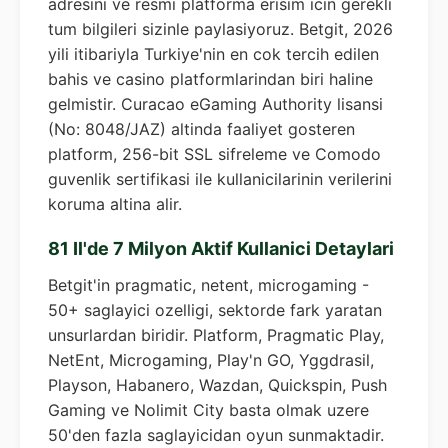
adresini ve resmi platforma erisim icin gerekli
tum bilgileri sizinle paylasiyoruz. Betgit, 2026
yili itibariyla Turkiye'nin en cok tercih edilen
bahis ve casino platformlarindan biri haline
gelmistir. Curacao eGaming Authority lisansi
(No: 8048/JAZ) altinda faaliyet gosteren
platform, 256-bit SSL sifreleme ve Comodo
guvenlik sertifikasi ile kullanicilarinin verilerini
koruma altina alir.
81 Il'de 7 Milyon Aktif Kullanici Detaylari
Betgit'in pragmatic, netent, microgaming -
50+ saglayici ozelligi, sektorde fark yaratan
unsurlardan biridir. Platform, Pragmatic Play,
NetEnt, Microgaming, Play'n GO, Yggdrasil,
Playson, Habanero, Wazdan, Quickspin, Push
Gaming ve Nolimit City basta olmak uzere
50'den fazla saglayicidan oyun sunmaktadir.