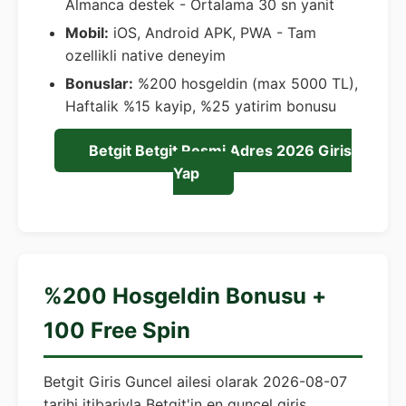
Almanca destek - Ortalama 30 sn yanit
Mobil:
iOS, Android APK, PWA - Tam
ozellikli native deneyim
Bonuslar:
%200 hosgeldin (max 5000 TL),
Haftalik %15 kayip, %25 yatirim bonusu
Betgit Betgit Resmi Adres 2026 Giris
Yap
%200 Hosgeldin Bonusu +
100 Free Spin
Betgit Giris Guncel ailesi olarak 2026-08-07
tarihi itibariyla Betgit'in en guncel giris