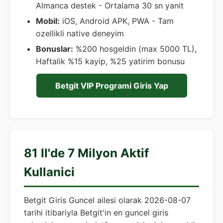
Almanca destek - Ortalama 30 sn yanit
Mobil:
iOS, Android APK, PWA - Tam
ozellikli native deneyim
Bonuslar:
%200 hosgeldin (max 5000 TL),
Haftalik %15 kayip, %25 yatirim bonusu
Betgit VIP Programi Giris Yap
81 Il'de 7 Milyon Aktif
Kullanici
Betgit Giris Guncel ailesi olarak 2026-08-07
tarihi itibariyla Betgit'in en guncel giris