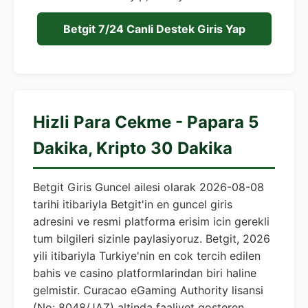
Betgit 7/24 Canli Destek Giris Yap
Hizli Para Cekme - Papara 5
Dakika, Kripto 30 Dakika
Betgit Giris Guncel ailesi olarak 2026-08-08
tarihi itibariyla Betgit'in en guncel giris
adresini ve resmi platforma erisim icin gerekli
tum bilgileri sizinle paylasiyoruz. Betgit, 2026
yili itibariyla Turkiye'nin en cok tercih edilen
bahis ve casino platformlarindan biri haline
gelmistir. Curacao eGaming Authority lisansi
(No: 8048/JAZ) altinda faaliyet gosteren