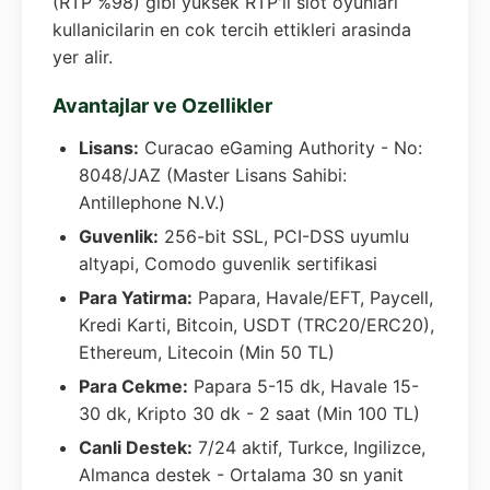
(RTP %98) gibi yuksek RTP'li slot oyunlari
kullanicilarin en cok tercih ettikleri arasinda
yer alir.
Avantajlar ve Ozellikler
Lisans:
Curacao eGaming Authority - No:
8048/JAZ (Master Lisans Sahibi:
Antillephone N.V.)
Guvenlik:
256-bit SSL, PCI-DSS uyumlu
altyapi, Comodo guvenlik sertifikasi
Para Yatirma:
Papara, Havale/EFT, Paycell,
Kredi Karti, Bitcoin, USDT (TRC20/ERC20),
Ethereum, Litecoin (Min 50 TL)
Para Cekme:
Papara 5-15 dk, Havale 15-
30 dk, Kripto 30 dk - 2 saat (Min 100 TL)
Canli Destek:
7/24 aktif, Turkce, Ingilizce,
Almanca destek - Ortalama 30 sn yanit