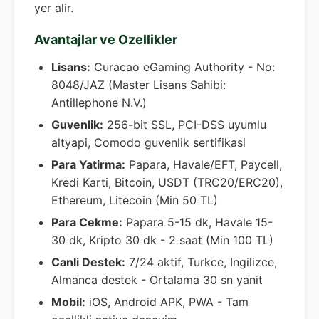
yer alir.
Avantajlar ve Ozellikler
Lisans:
Curacao eGaming Authority - No:
8048/JAZ (Master Lisans Sahibi:
Antillephone N.V.)
Guvenlik:
256-bit SSL, PCI-DSS uyumlu
altyapi, Comodo guvenlik sertifikasi
Para Yatirma:
Papara, Havale/EFT, Paycell,
Kredi Karti, Bitcoin, USDT (TRC20/ERC20),
Ethereum, Litecoin (Min 50 TL)
Para Cekme:
Papara 5-15 dk, Havale 15-
30 dk, Kripto 30 dk - 2 saat (Min 100 TL)
Canli Destek:
7/24 aktif, Turkce, Ingilizce,
Almanca destek - Ortalama 30 sn yanit
Mobil:
iOS, Android APK, PWA - Tam