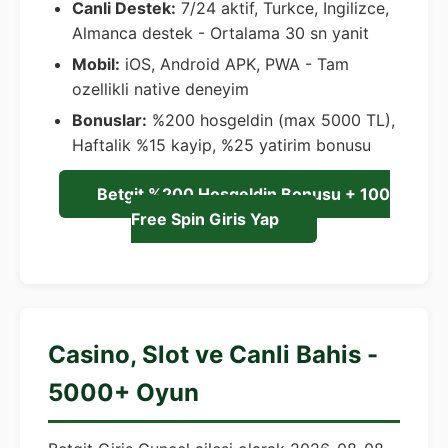
Canli Destek:
7/24 aktif, Turkce, Ingilizce,
Almanca destek - Ortalama 30 sn yanit
Mobil:
iOS, Android APK, PWA - Tam
ozellikli native deneyim
Bonuslar:
%200 hosgeldin (max 5000 TL),
Haftalik %15 kayip, %25 yatirim bonusu
Betgit %200 Hosgeldin Bonusu + 100
Free Spin Giris Yap
Casino, Slot ve Canli Bahis -
5000+ Oyun