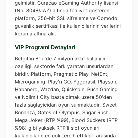
gelmistir. Curacao eGaming Authority lisansi
(No: 8048/JAZ) altinda faaliyet gosteren
platform, 256-bit SSL sifreleme ve Comodo
guvenlik sertifikasi ile kullanicilarinin verilerini
koruma altina alir.
VIP Programi Detaylari
Betgit'in 81 il'de 7 milyon aktif kullanici
ozelligi, sektorde fark yaratan unsurlardan
biridir. Platform, Pragmatic Play, NetEnt,
Microgaming, Play'n GO, Yggdrasil, Playson,
Habanero, Wazdan, Quickspin, Push Gaming
ve Nolimit City basta olmak uzere 50'den
fazla saglayicidan oyun sunmaktadir. Sweet
Bonanza, Gates of Olympus, Sugar Rush,
Mega Joker (RTP %99), Blood Suckers (RTP
%98) gibi yuksek RTP'li slot oyunlari
kullanicilarin en cok tercih ettikleri arasinda