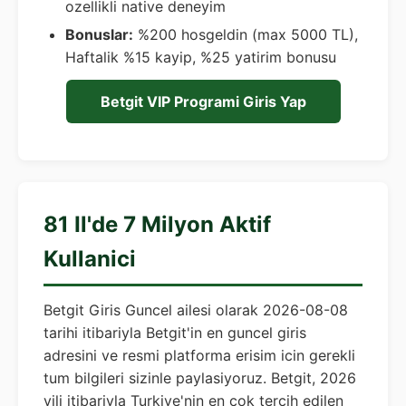
ozellikli native deneyim
Bonuslar:
%200 hosgeldin (max 5000 TL),
Haftalik %15 kayip, %25 yatirim bonusu
Betgit VIP Programi Giris Yap
81 Il'de 7 Milyon Aktif
Kullanici
Betgit Giris Guncel ailesi olarak 2026-08-08
tarihi itibariyla Betgit'in en guncel giris
adresini ve resmi platforma erisim icin gerekli
tum bilgileri sizinle paylasiyoruz. Betgit, 2026
yili itibariyla Turkiye'nin en cok tercih edilen