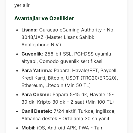
yer alir.
Avantajlar ve Ozellikler
Lisans:
Curacao eGaming Authority - No:
8048/JAZ (Master Lisans Sahibi:
Antillephone N.V.)
Guvenlik:
256-bit SSL, PCI-DSS uyumlu
altyapi, Comodo guvenlik sertifikasi
Para Yatirma:
Papara, Havale/EFT, Paycell,
Kredi Karti, Bitcoin, USDT (TRC20/ERC20),
Ethereum, Litecoin (Min 50 TL)
Para Cekme:
Papara 5-15 dk, Havale 15-
30 dk, Kripto 30 dk - 2 saat (Min 100 TL)
Canli Destek:
7/24 aktif, Turkce, Ingilizce,
Almanca destek - Ortalama 30 sn yanit
Mobil:
iOS, Android APK, PWA - Tam