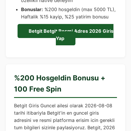
ozellikli native deneyim
Bonuslar:
%200 hosgeldin (max 5000 TL),
Haftalik %15 kayip, %25 yatirim bonusu
Betgit Betgit Resmi Adres 2026 Giris
Yap
%200 Hosgeldin Bonusu +
100 Free Spin
Betgit Giris Guncel ailesi olarak 2026-08-08
tarihi itibariyla Betgit'in en guncel giris
adresini ve resmi platforma erisim icin gerekli
tum bilgileri sizinle paylasiyoruz. Betgit, 2026