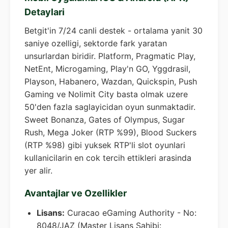
Detaylari
Betgit'in 7/24 canli destek - ortalama yanit 30
saniye ozelligi, sektorde fark yaratan
unsurlardan biridir. Platform, Pragmatic Play,
NetEnt, Microgaming, Play'n GO, Yggdrasil,
Playson, Habanero, Wazdan, Quickspin, Push
Gaming ve Nolimit City basta olmak uzere
50'den fazla saglayicidan oyun sunmaktadir.
Sweet Bonanza, Gates of Olympus, Sugar
Rush, Mega Joker (RTP %99), Blood Suckers
(RTP %98) gibi yuksek RTP'li slot oyunlari
kullanicilarin en cok tercih ettikleri arasinda
yer alir.
Avantajlar ve Ozellikler
Lisans:
Curacao eGaming Authority - No:
8048/JAZ (Master Lisans Sahibi: