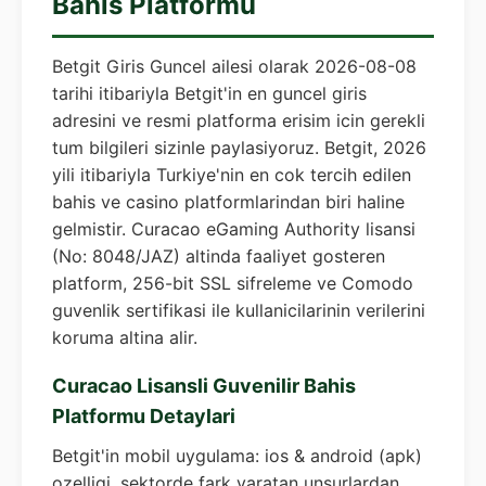
Bahis Platformu
Betgit Giris Guncel ailesi olarak 2026-08-08
tarihi itibariyla Betgit'in en guncel giris
adresini ve resmi platforma erisim icin gerekli
tum bilgileri sizinle paylasiyoruz. Betgit, 2026
yili itibariyla Turkiye'nin en cok tercih edilen
bahis ve casino platformlarindan biri haline
gelmistir. Curacao eGaming Authority lisansi
(No: 8048/JAZ) altinda faaliyet gosteren
platform, 256-bit SSL sifreleme ve Comodo
guvenlik sertifikasi ile kullanicilarinin verilerini
koruma altina alir.
Curacao Lisansli Guvenilir Bahis
Platformu Detaylari
Betgit'in mobil uygulama: ios & android (apk)
ozelligi, sektorde fark yaratan unsurlardan