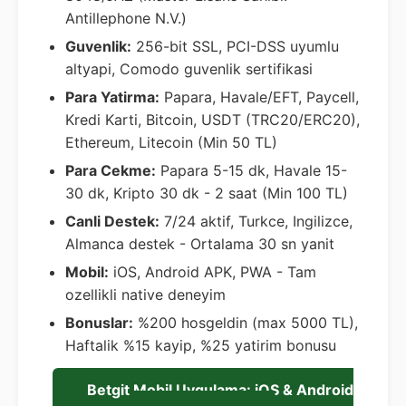
Antillephone N.V.)
Guvenlik:
256-bit SSL, PCI-DSS uyumlu
altyapi, Comodo guvenlik sertifikasi
Para Yatirma:
Papara, Havale/EFT, Paycell,
Kredi Karti, Bitcoin, USDT (TRC20/ERC20),
Ethereum, Litecoin (Min 50 TL)
Para Cekme:
Papara 5-15 dk, Havale 15-
30 dk, Kripto 30 dk - 2 saat (Min 100 TL)
Canli Destek:
7/24 aktif, Turkce, Ingilizce,
Almanca destek - Ortalama 30 sn yanit
Mobil:
iOS, Android APK, PWA - Tam
ozellikli native deneyim
Bonuslar:
%200 hosgeldin (max 5000 TL),
Haftalik %15 kayip, %25 yatirim bonusu
Betgit Mobil Uygulama: iOS & Android