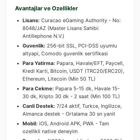
Avantajlar ve Ozellikler
Lisans:
Curacao eGaming Authority - No:
8048/JAZ (Master Lisans Sahibi:
Antillephone N.V.)
Guvenlik:
256-bit SSL, PCI-DSS uyumlu
altyapi, Comodo guvenlik sertifikasi
Para Yatirma:
Papara, Havale/EFT, Paycell,
Kredi Karti, Bitcoin, USDT (TRC20/ERC20),
Ethereum, Litecoin (Min 50 TL)
Para Cekme:
Papara 5-15 dk, Havale 15-
30 dk, Kripto 30 dk - 2 saat (Min 100 TL)
Canli Destek:
7/24 aktif, Turkce, Ingilizce,
Almanca destek - Ortalama 30 sn yanit
Mobil:
iOS, Android APK, PWA - Tam
ozellikli native deneyim