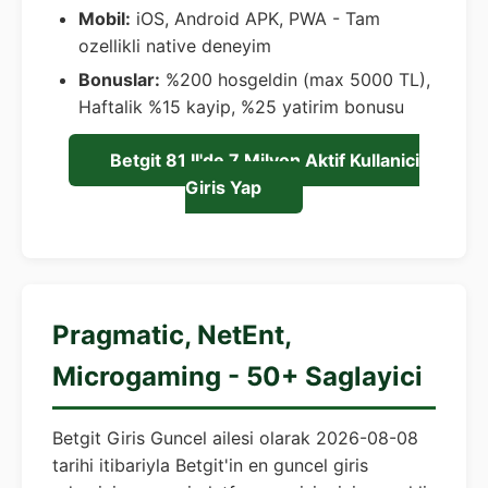
Mobil:
iOS, Android APK, PWA - Tam
ozellikli native deneyim
Bonuslar:
%200 hosgeldin (max 5000 TL),
Haftalik %15 kayip, %25 yatirim bonusu
Betgit 81 Il'de 7 Milyon Aktif Kullanici
Giris Yap
Pragmatic, NetEnt,
Microgaming - 50+ Saglayici
Betgit Giris Guncel ailesi olarak 2026-08-08
tarihi itibariyla Betgit'in en guncel giris