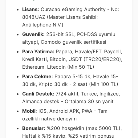
Lisans:
Curacao eGaming Authority - No:
8048/JAZ (Master Lisans Sahibi:
Antillephone N.V.)
Guvenlik:
256-bit SSL, PCI-DSS uyumlu
altyapi, Comodo guvenlik sertifikasi
Para Yatirma:
Papara, Havale/EFT, Paycell,
Kredi Karti, Bitcoin, USDT (TRC20/ERC20),
Ethereum, Litecoin (Min 50 TL)
Para Cekme:
Papara 5-15 dk, Havale 15-
30 dk, Kripto 30 dk - 2 saat (Min 100 TL)
Canli Destek:
7/24 aktif, Turkce, Ingilizce,
Almanca destek - Ortalama 30 sn yanit
Mobil:
iOS, Android APK, PWA - Tam
ozellikli native deneyim
Bonuslar:
%200 hosgeldin (max 5000 TL),
Haftalik %15 kayip, %25 yatirim bonusu