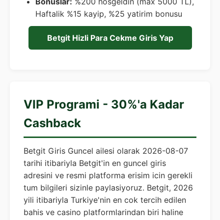
Bonuslar:
%200 hosgeldin (max 5000 TL),
Haftalik %15 kayip, %25 yatirim bonusu
Betgit Hizli Para Cekme Giris Yap
VIP Programi - 30%'a Kadar
Cashback
Betgit Giris Guncel ailesi olarak 2026-08-07
tarihi itibariyla Betgit'in en guncel giris
adresini ve resmi platforma erisim icin gerekli
tum bilgileri sizinle paylasiyoruz. Betgit, 2026
yili itibariyla Turkiye'nin en cok tercih edilen
bahis ve casino platformlarindan biri haline