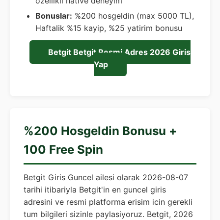
ozellikli native deneyim
Bonuslar:
%200 hosgeldin (max 5000 TL),
Haftalik %15 kayip, %25 yatirim bonusu
Betgit Betgit Resmi Adres 2026 Giris
Yap
%200 Hosgeldin Bonusu +
100 Free Spin
Betgit Giris Guncel ailesi olarak 2026-08-07
tarihi itibariyla Betgit'in en guncel giris
adresini ve resmi platforma erisim icin gerekli
tum bilgileri sizinle paylasiyoruz. Betgit, 2026