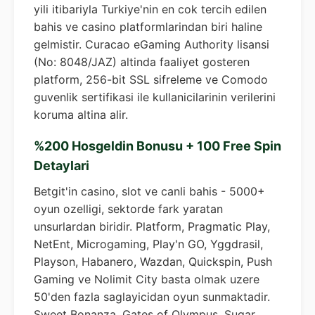
yili itibariyla Turkiye'nin en cok tercih edilen
bahis ve casino platformlarindan biri haline
gelmistir. Curacao eGaming Authority lisansi
(No: 8048/JAZ) altinda faaliyet gosteren
platform, 256-bit SSL sifreleme ve Comodo
guvenlik sertifikasi ile kullanicilarinin verilerini
koruma altina alir.
%200 Hosgeldin Bonusu + 100 Free Spin
Detaylari
Betgit'in casino, slot ve canli bahis - 5000+
oyun ozelligi, sektorde fark yaratan
unsurlardan biridir. Platform, Pragmatic Play,
NetEnt, Microgaming, Play'n GO, Yggdrasil,
Playson, Habanero, Wazdan, Quickspin, Push
Gaming ve Nolimit City basta olmak uzere
50'den fazla saglayicidan oyun sunmaktadir.
Sweet Bonanza, Gates of Olympus, Sugar