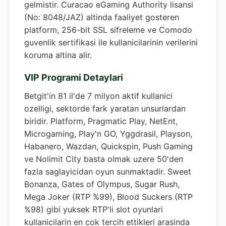
gelmistir. Curacao eGaming Authority lisansi
(No: 8048/JAZ) altinda faaliyet gosteren
platform, 256-bit SSL sifreleme ve Comodo
guvenlik sertifikasi ile kullanicilarinin verilerini
koruma altina alir.
VIP Programi Detaylari
Betgit'in 81 il'de 7 milyon aktif kullanici
ozelligi, sektorde fark yaratan unsurlardan
biridir. Platform, Pragmatic Play, NetEnt,
Microgaming, Play'n GO, Yggdrasil, Playson,
Habanero, Wazdan, Quickspin, Push Gaming
ve Nolimit City basta olmak uzere 50'den
fazla saglayicidan oyun sunmaktadir. Sweet
Bonanza, Gates of Olympus, Sugar Rush,
Mega Joker (RTP %99), Blood Suckers (RTP
%98) gibi yuksek RTP'li slot oyunlari
kullanicilarin en cok tercih ettikleri arasinda