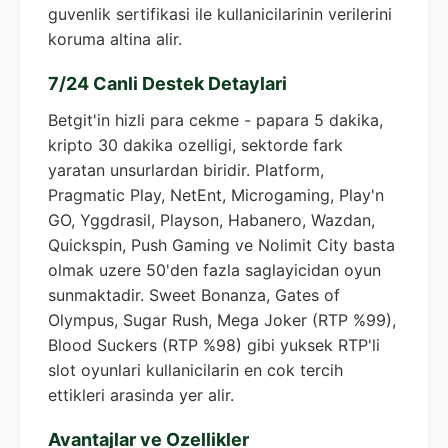
guvenlik sertifikasi ile kullanicilarinin verilerini
koruma altina alir.
7/24 Canli Destek Detaylari
Betgit'in hizli para cekme - papara 5 dakika,
kripto 30 dakika ozelligi, sektorde fark
yaratan unsurlardan biridir. Platform,
Pragmatic Play, NetEnt, Microgaming, Play'n
GO, Yggdrasil, Playson, Habanero, Wazdan,
Quickspin, Push Gaming ve Nolimit City basta
olmak uzere 50'den fazla saglayicidan oyun
sunmaktadir. Sweet Bonanza, Gates of
Olympus, Sugar Rush, Mega Joker (RTP %99),
Blood Suckers (RTP %98) gibi yuksek RTP'li
slot oyunlari kullanicilarin en cok tercih
ettikleri arasinda yer alir.
Avantajlar ve Ozellikler