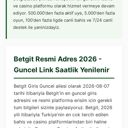
ve casino platformu olarak hizmet vermeye devam
ediyor. 500.000'den fazla aktif uye, 5.000'den fazla
oyun, 100'den fazla ligde canli bahis ve 7/24 canli
destek ile yaninizdayiz.
Betgit Resmi Adres 2026 -
Guncel Link Saatlik Yenilenir
Betgit Giris Guncel ailesi olarak 2026-08-07
tarihi itibariyla Betgit'in en guncel giris
adresini ve resmi platforma erisim icin gerekli
tum bilgileri sizinle paylasiyoruz. Betgit, 2026
yili itibariyla Turkiye'nin en cok tercih edilen
bahis ve casino platformlarindan biri haline