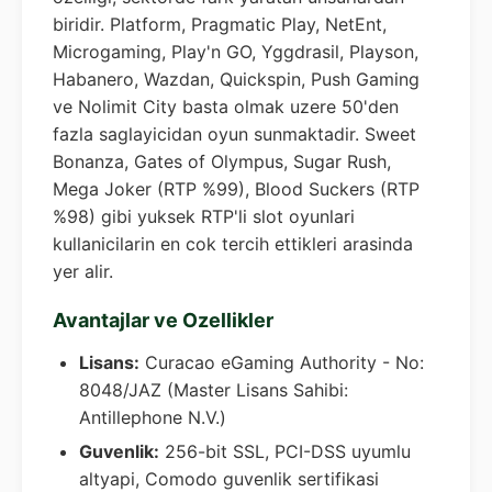
biridir. Platform, Pragmatic Play, NetEnt,
Microgaming, Play'n GO, Yggdrasil, Playson,
Habanero, Wazdan, Quickspin, Push Gaming
ve Nolimit City basta olmak uzere 50'den
fazla saglayicidan oyun sunmaktadir. Sweet
Bonanza, Gates of Olympus, Sugar Rush,
Mega Joker (RTP %99), Blood Suckers (RTP
%98) gibi yuksek RTP'li slot oyunlari
kullanicilarin en cok tercih ettikleri arasinda
yer alir.
Avantajlar ve Ozellikler
Lisans:
Curacao eGaming Authority - No:
8048/JAZ (Master Lisans Sahibi:
Antillephone N.V.)
Guvenlik:
256-bit SSL, PCI-DSS uyumlu
altyapi, Comodo guvenlik sertifikasi