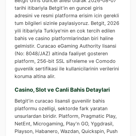
Betgit Giris Guncel ailesi olarak 2026-08-07
tarihi itibariyla Betgit'in en guncel giris
adresini ve resmi platforma erisim icin gerekli
tum bilgileri sizinle paylasiyoruz. Betgit, 2026
yili itibariyla Turkiye'nin en cok tercih edilen
bahis ve casino platformlarindan biri haline
gelmistir. Curacao eGaming Authority lisansi
(No: 8048/JAZ) altinda faaliyet gosteren
platform, 256-bit SSL sifreleme ve Comodo
guvenlik sertifikasi ile kullanicilarinin verilerini
koruma altina alir.
Casino, Slot ve Canli Bahis Detaylari
Betgit'in curacao lisansli guvenilir bahis
platformu ozelligi, sektorde fark yaratan
unsurlardan biridir. Platform, Pragmatic Play,
NetEnt, Microgaming, Play'n GO, Yggdrasil,
Playson, Habanero, Wazdan, Quickspin, Push