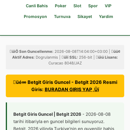
Canli Bahis
Poker
Slot
Spor
VIP
Promosyon
Turnuva
Sikayet
Yardim
üìÖ Son Guncellenme:
2026-08-08T14:04:00+03:00 |
üü¢
Aktif Adres:
Dogrulanmis |
üîí SSL:
256-bit |
üìú Lisans:
Curacao 8048/JAZ
üé∞ Betgit Giris Guncel - Betgit 2026 Resmi
Giris:
BURADAN GIRIS YAP ‚Üí
Betgit Giris Guncel | Betgit 2026
- 2026-08-08
tarihi itibariyla en guncel bilgileri sunuyoruz.
Betgit, 2026 yilinda Turkiye'nin en guvenilir bahis