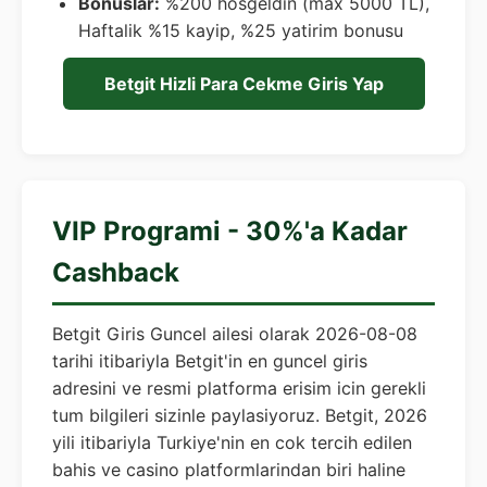
Bonuslar:
%200 hosgeldin (max 5000 TL),
Haftalik %15 kayip, %25 yatirim bonusu
Betgit Hizli Para Cekme Giris Yap
VIP Programi - 30%'a Kadar
Cashback
Betgit Giris Guncel ailesi olarak 2026-08-08
tarihi itibariyla Betgit'in en guncel giris
adresini ve resmi platforma erisim icin gerekli
tum bilgileri sizinle paylasiyoruz. Betgit, 2026
yili itibariyla Turkiye'nin en cok tercih edilen
bahis ve casino platformlarindan biri haline