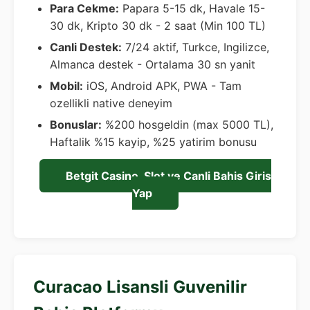
Para Cekme:
Papara 5-15 dk, Havale 15-
30 dk, Kripto 30 dk - 2 saat (Min 100 TL)
Canli Destek:
7/24 aktif, Turkce, Ingilizce,
Almanca destek - Ortalama 30 sn yanit
Mobil:
iOS, Android APK, PWA - Tam
ozellikli native deneyim
Bonuslar:
%200 hosgeldin (max 5000 TL),
Haftalik %15 kayip, %25 yatirim bonusu
Betgit Casino, Slot ve Canli Bahis Giris
Yap
Curacao Lisansli Guvenilir