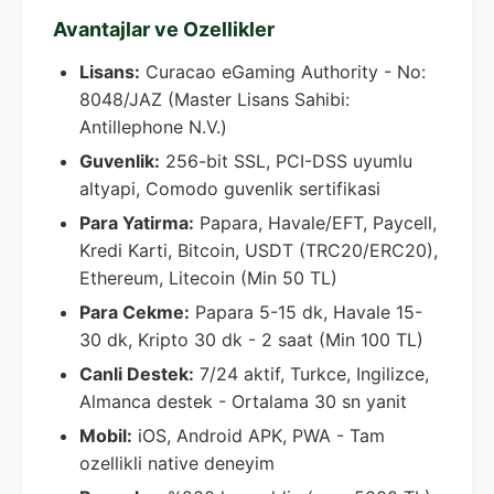
Avantajlar ve Ozellikler
Lisans:
Curacao eGaming Authority - No:
8048/JAZ (Master Lisans Sahibi:
Antillephone N.V.)
Guvenlik:
256-bit SSL, PCI-DSS uyumlu
altyapi, Comodo guvenlik sertifikasi
Para Yatirma:
Papara, Havale/EFT, Paycell,
Kredi Karti, Bitcoin, USDT (TRC20/ERC20),
Ethereum, Litecoin (Min 50 TL)
Para Cekme:
Papara 5-15 dk, Havale 15-
30 dk, Kripto 30 dk - 2 saat (Min 100 TL)
Canli Destek:
7/24 aktif, Turkce, Ingilizce,
Almanca destek - Ortalama 30 sn yanit
Mobil:
iOS, Android APK, PWA - Tam
ozellikli native deneyim