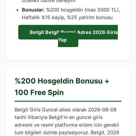
ozellikli native deneyim
Bonuslar:
%200 hosgeldin (max 5000 TL),
Haftalik %15 kayip, %25 yatirim bonusu
Betgit Betgit Resmi Adres 2026 Giris
Yap
%200 Hosgeldin Bonusu +
100 Free Spin
Betgit Giris Guncel ailesi olarak 2026-08-08
tarihi itibariyla Betgit'in en guncel giris
adresini ve resmi platforma erisim icin gerekli
tum bilgileri sizinle paylasiyoruz. Betgit, 2026