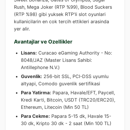
Rush, Mega Joker (RTP %99), Blood Suckers
(RTP %98) gibi yuksek RTP'li slot oyunlari
kullanicilarin en cok tercih ettikleri arasinda
yer alir.
Avantajlar ve Ozellikler
Lisans:
Curacao eGaming Authority - No:
8048/JAZ (Master Lisans Sahibi:
Antillephone N.V.)
Guvenlik:
256-bit SSL, PCI-DSS uyumlu
altyapi, Comodo guvenlik sertifikasi
Para Yatirma:
Papara, Havale/EFT, Paycell,
Kredi Karti, Bitcoin, USDT (TRC20/ERC20),
Ethereum, Litecoin (Min 50 TL)
Para Cekme:
Papara 5-15 dk, Havale 15-
30 dk, Kripto 30 dk - 2 saat (Min 100 TL)