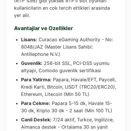
(RTP %98) gibi yuksek RTP'li slot oyunlari
kullanicilarin en cok tercih ettikleri arasinda
yer alir.
Avantajlar ve Ozellikler
Lisans:
Curacao eGaming Authority - No:
8048/JAZ (Master Lisans Sahibi:
Antillephone N.V.)
Guvenlik:
256-bit SSL, PCI-DSS uyumlu
altyapi, Comodo guvenlik sertifikasi
Para Yatirma:
Papara, Havale/EFT, Paycell,
Kredi Karti, Bitcoin, USDT (TRC20/ERC20),
Ethereum, Litecoin (Min 50 TL)
Para Cekme:
Papara 5-15 dk, Havale 15-
30 dk, Kripto 30 dk - 2 saat (Min 100 TL)
Canli Destek:
7/24 aktif, Turkce, Ingilizce,
Almanca destek - Ortalama 30 sn yanit