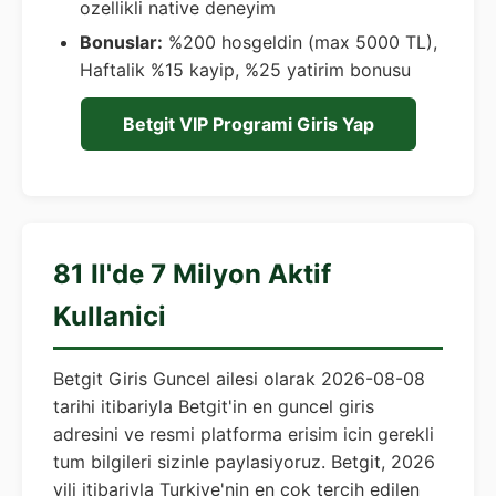
ozellikli native deneyim
Bonuslar:
%200 hosgeldin (max 5000 TL),
Haftalik %15 kayip, %25 yatirim bonusu
Betgit VIP Programi Giris Yap
81 Il'de 7 Milyon Aktif
Kullanici
Betgit Giris Guncel ailesi olarak 2026-08-08
tarihi itibariyla Betgit'in en guncel giris
adresini ve resmi platforma erisim icin gerekli
tum bilgileri sizinle paylasiyoruz. Betgit, 2026
yili itibariyla Turkiye'nin en cok tercih edilen